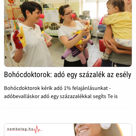
Bohócdoktorok: adó egy százalék az esély
Bohócdoktorok kérik adó 1% felajánlásunkat -
adóbevalláskor adó egy százazalékkal segíts Te is