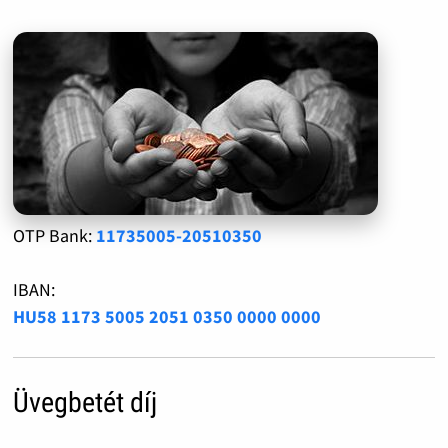
OTP Bank:
11735005-20510350
IBAN:
HU58 1173 5005 2051 0350 0000 0000
Üvegbetét díj