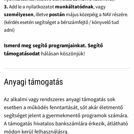
3.
Add le a nyilatkozatot
munkáltatódnak
, vagy
személyesen
, illetve
postán
május közepéig a NAV részére.
(kérdés esetén segítséget a bérszámfejtő / könyvelő tud
adni)
Ismerd meg segítő programjainkat. Segítő
támogatásodat
hálásan köszönjük!
Anyagi támogatás
Az alkalmi vagy rendszeres anyagi támogatás sok
esetben a működés fenntartását, sőt akár életmentő
segítséget jelent a gyermekmentő programok számára.
A támogatás hivatalos bankszámlára érkezik, átlátható
módon kerül felhasználásra.