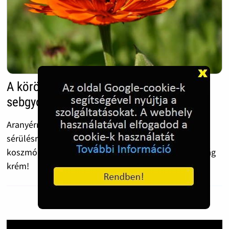
A körömvirág jó gyulladáscsökkentő,
sebgyógyító
Aranyérre, visszértágulatra, fekélyre, ekcémára, égési
sérülésre, leégés ellen, fagyási sérülésre, pattanásra,
koszmóra, ajaksömörre, szemölcsre is jó a körömvirág
krém!