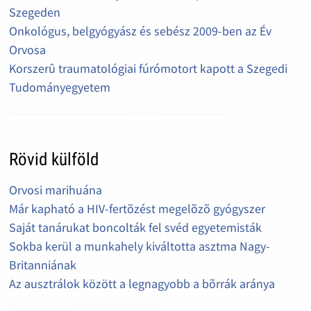
Szegeden
Onkológus, belgyógyász és sebész 2009-ben az Év
Orvosa
Korszerû traumatológiai fúrómotort kapott a Szegedi
Tudományegyetem
Rövid külföld
Orvosi marihuána
Már kapható a HIV-fertõzést megelõzõ gyógyszer
Saját tanárukat boncolták fel svéd egyetemisták
Sokba kerül a munkahely kiváltotta asztma Nagy-
Britanniának
Az ausztrálok között a legnagyobb a bõrrák aránya