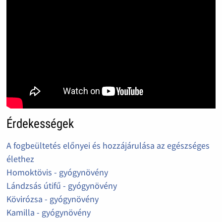
Érdekességek
A fogbeültetés előnyei és hozzájárulása az egészséges
élethez
Homoktövis - gyógynövény
Lándzsás útifű - gyógynövény
Kövirózsa - gyógynövény
Kamilla - gyógynövény