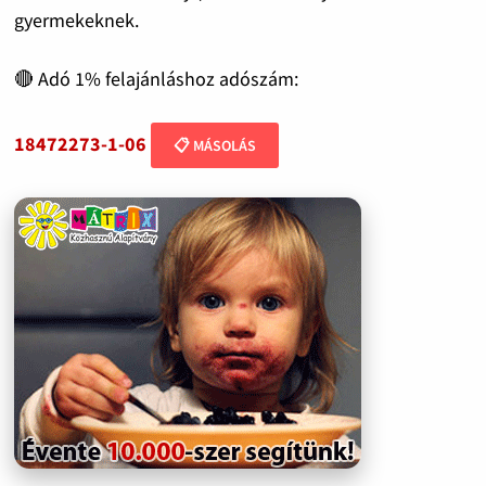
gyermekeknek.
🔴 Adó 1% felajánláshoz adószám:
18472273-1-06
📋 MÁSOLÁS