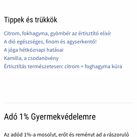
Tippek és trükkök
Citrom, fokhagyma, gyömbér az értisztító elixír
A dió egészséges, finom és agyserkentő!
A jóga hétköznapi hatásai
Kamilla, a csodanövény
Értisztítás természetesen: citrom + foghagyma kúra
Adó 1% Gyermekvédelemre
Az adód 1%-a mosolyt, erőt és reményt ad a rászoruló