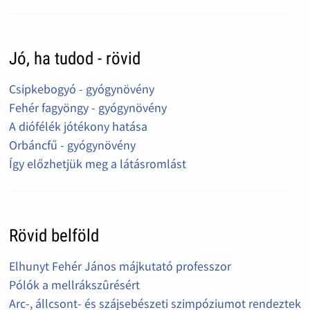
Jó, ha tudod - rövid
Csipkebogyó - gyógynövény
Fehér fagyöngy - gyógynövény
A diófélék jótékony hatása
Orbáncfű - gyógynövény
Így előzhetjük meg a látásromlást
Rövid belföld
Elhunyt Fehér János májkutató professzor
Pólók a mellrákszûrésért
Arc-, állcsont- és szájsebészeti szimpóziumot rendeztek