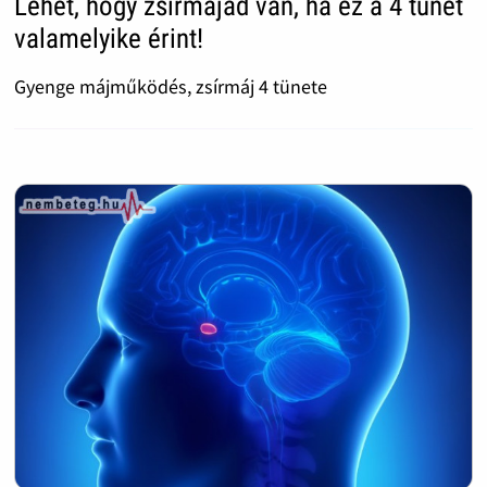
Lehet, hogy zsírmájad van, ha ez a 4 tünet
valamelyike érint!
Gyenge májműködés, zsírmáj 4 tünete