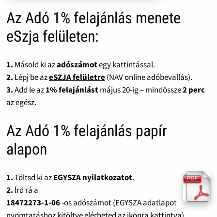
Az Adó 1% felajánlás menete
eSzja felületen:
1.
Másold ki az
adószámot
egy kattintással.
2.
Lépj be az
eSZJA felületre
(NAV online adóbevallás).
3.
Add le az
1% felajánlást
május 20-ig – mindössze
2 perc
az egész.
Az Adó 1% felajánlás papír
alapon
1.
Töltsd ki az
EGYSZA nyilatkozatot
.
2.
Írd rá a
18472273-1-06
-os adószámot (EGYSZA adatlapot
nyomtatáshoz kitöltve elérheted az ikonra kattintva).