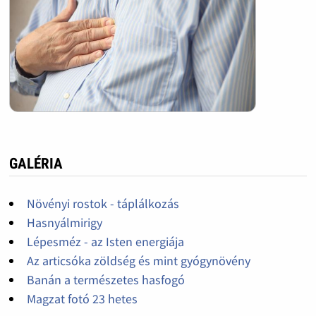
GALÉRIA
Növényi rostok - táplálkozás
Hasnyálmirigy
Lépesméz - az Isten energiája
Az articsóka zöldség és mint gyógynövény
Banán a természetes hasfogó
Magzat fotó 23 hetes