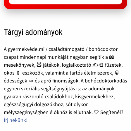
Tárgyi adományok
A gyermekvédelmi / családtámogató / bohócdoktor
csapat mindennapi munkáját nagyban segítik a 📖
mesekönyvek, 🧸 játékok, foglalkoztató ✍️📒 füzetek,
okos 📱 eszközök, valamint a tartós élelmiszerek, 🥫
édességek 🍬 és apró finomságok. A bohócdoktorkodás
egyben szociális segítségnyújtás is: az adományok
gyakran rászoruló családokhoz, kisgyermekekhez,
egészségügyi dolgozókhoz, sőt olykor
mélyszegénységben élőkhöz is eljutnak. 🤍 Segítenél?
Írj nekünk!