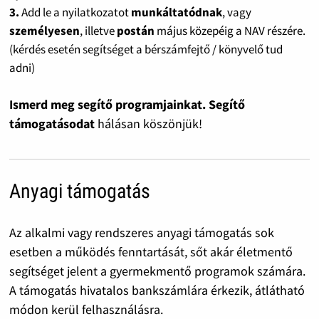
3.
Add le a nyilatkozatot
munkáltatódnak
, vagy
személyesen
, illetve
postán
május közepéig a NAV részére.
(kérdés esetén segítséget a bérszámfejtő / könyvelő tud
adni)
Ismerd meg segítő programjainkat. Segítő
támogatásodat
hálásan köszönjük!
Anyagi támogatás
Az alkalmi vagy rendszeres anyagi támogatás sok
esetben a működés fenntartását, sőt akár életmentő
segítséget jelent a gyermekmentő programok számára.
A támogatás hivatalos bankszámlára érkezik, átlátható
módon kerül felhasználásra.