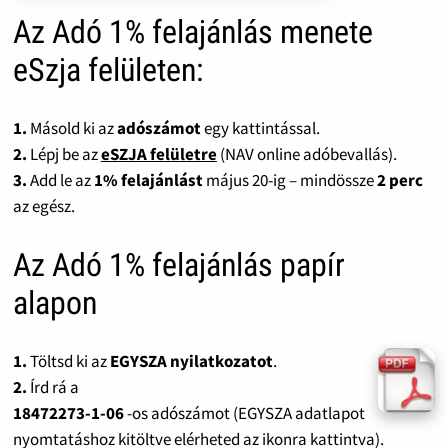
Az Adó 1% felajánlás menete
eSzja felületen:
1.
Másold ki az
adószámot
egy kattintással.
2.
Lépj be az
eSZJA felületre
(NAV online adóbevallás).
3.
Add le az
1% felajánlást
május 20-ig – mindössze
2 perc
az egész.
Az Adó 1% felajánlás papír
alapon
1.
Töltsd ki az
EGYSZA nyilatkozatot
.
2.
Írd rá a
18472273-1-06
-os adószámot (EGYSZA adatlapot
nyomtatáshoz kitöltve elérheted az ikonra kattintva).