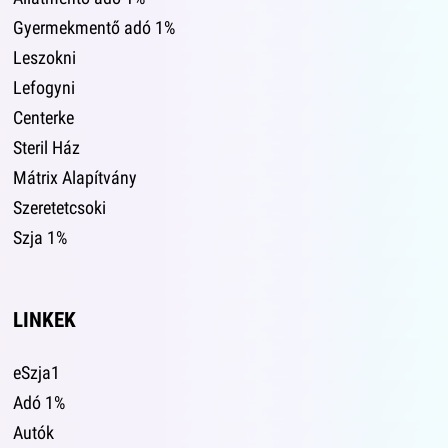
Gyermekmentő adó 1%
Leszokni
Lefogyni
Centerke
Steril Ház
Mátrix Alapítvány
Szeretetcsoki
Szja 1%
LINKEK
eSzja1
Adó 1%
Autók