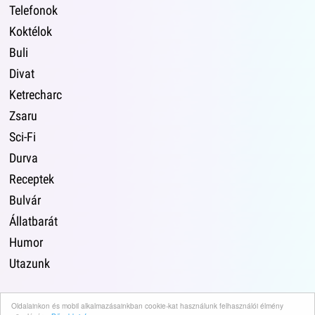
Telefonok
Koktélok
Buli
Divat
Ketrecharc
Zsaru
Sci-Fi
Durva
Receptek
Bulvár
Állatbarát
Humor
Utazunk
Oldalainkon és mobil alkalmazásainkban cookie-kat használunk felhasználói élmény