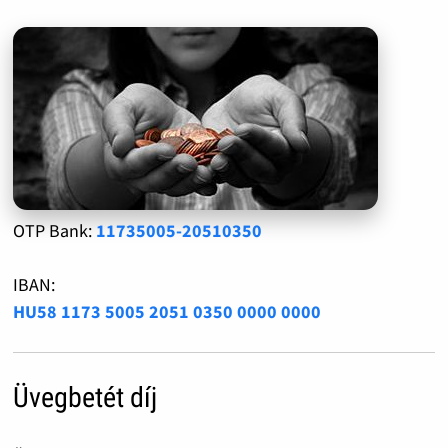
OTP Bank:
11735005-20510350
IBAN:
HU58 1173 5005 2051 0350 0000 0000
Üvegbetét díj