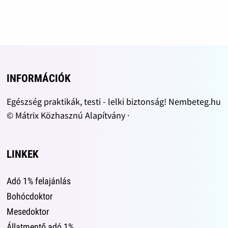
INFORMÁCIÓK
Egészség praktikák, testi - lelki biztonság! Nembeteg.hu
© Mátrix Közhasznú Alapítvány ·
LINKEK
Adó 1% felajánlás
Bohócdoktor
Mesedoktor
Állatmentő adó 1%