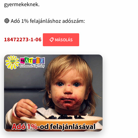
gyermekeknek.
🔴 Adó 1% felajánláshoz adószám:
18472273-1-06
📋 MÁSOLÁS