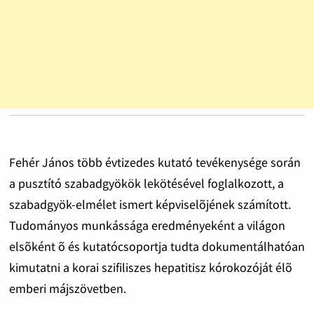
Fehér János több évtizedes kutató tevékenysége során
a pusztító szabadgyökök lekötésével foglalkozott, a
szabadgyök-elmélet ismert képviselõjének számított.
Tudományos munkássága eredményeként a világon
elsõként õ és kutatócsoportja tudta dokumentálhatóan
kimutatni a korai szifiliszes hepatitisz kórokozóját élõ
emberi májszövetben.