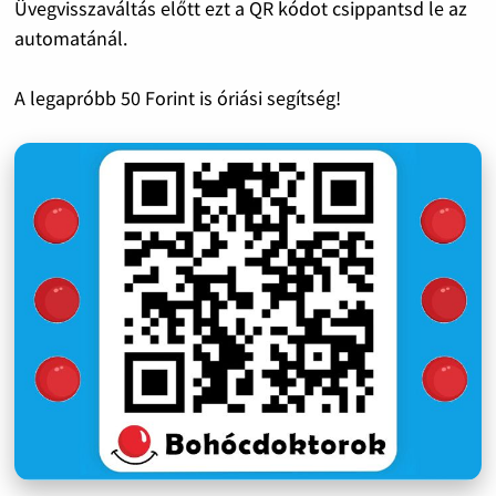
Üvegvisszaváltás előtt ezt a QR kódot csippantsd le az
automatánál.
A legapróbb 50 Forint is óriási segítség!