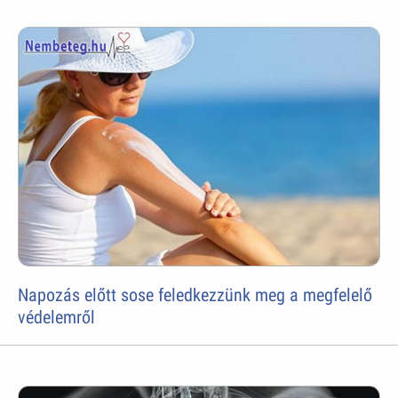
Napozás előtt sose feledkezzünk meg a megfelelő
védelemről