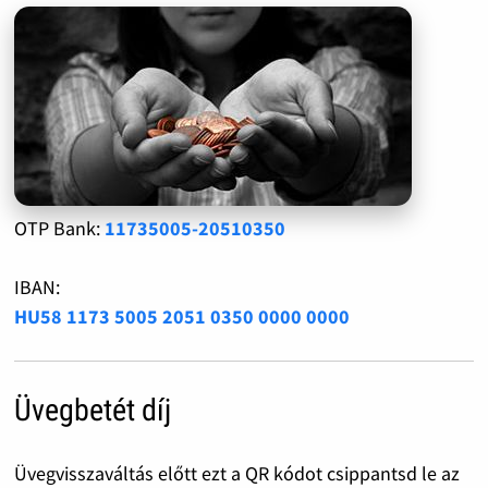
OTP Bank:
11735005-20510350
IBAN:
HU58 1173 5005 2051 0350 0000 0000
Üvegbetét díj
Üvegvisszaváltás előtt ezt a QR kódot csippantsd le az