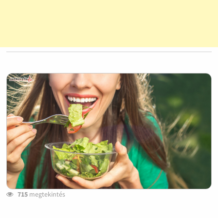
715
megtekintés