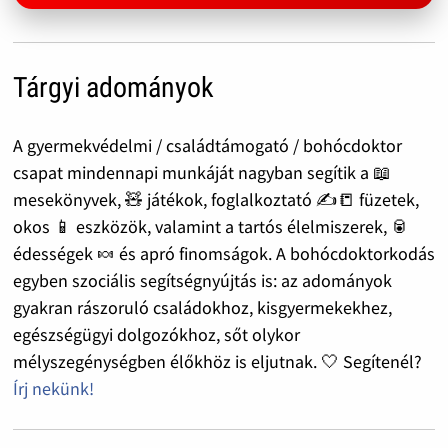
Tárgyi adományok
A gyermekvédelmi / családtámogató / bohócdoktor
csapat mindennapi munkáját nagyban segítik a 📖
mesekönyvek, 🧸 játékok, foglalkoztató ✍️📒 füzetek,
okos 📱 eszközök, valamint a tartós élelmiszerek, 🥫
édességek 🍬 és apró finomságok. A bohócdoktorkodás
egyben szociális segítségnyújtás is: az adományok
gyakran rászoruló családokhoz, kisgyermekekhez,
egészségügyi dolgozókhoz, sőt olykor
mélyszegénységben élőkhöz is eljutnak. 🤍 Segítenél?
Írj nekünk!