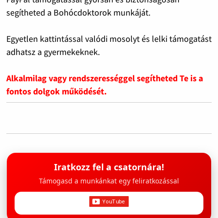
segítheted a Bohócdoktorok munkáját.
Egyetlen kattintással valódi mosolyt és lelki támogatást
adhatsz a gyermekeknek.
Alkalmilag vagy rendszerességgel segítheted Te is a
fontos dolgok működését.
Iratkozz fel a csatornára!
Támogasd a munkánkat egy feliratkozással