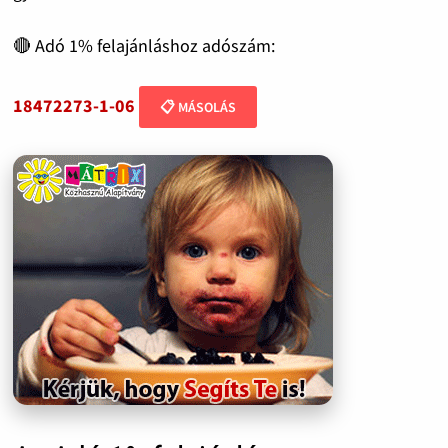
🔴 Adó 1% felajánláshoz adószám:
18472273-1-06
📋 MÁSOLÁS