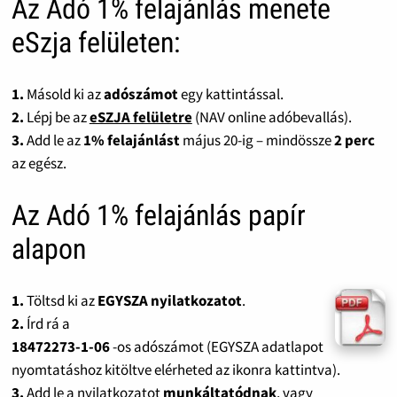
Az Adó 1% felajánlás menete
eSzja felületen:
1.
Másold ki az
adószámot
egy kattintással.
2.
Lépj be az
eSZJA felületre
(NAV online adóbevallás).
3.
Add le az
1% felajánlást
május 20-ig – mindössze
2 perc
az egész.
Az Adó 1% felajánlás papír
alapon
1.
Töltsd ki az
EGYSZA nyilatkozatot
.
2.
Írd rá a
18472273-1-06
-os adószámot (EGYSZA adatlapot
nyomtatáshoz kitöltve elérheted az ikonra kattintva).
3.
Add le a nyilatkozatot
munkáltatódnak
, vagy