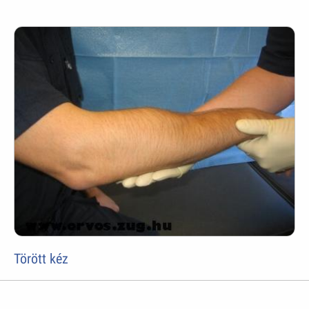
Törött kéz