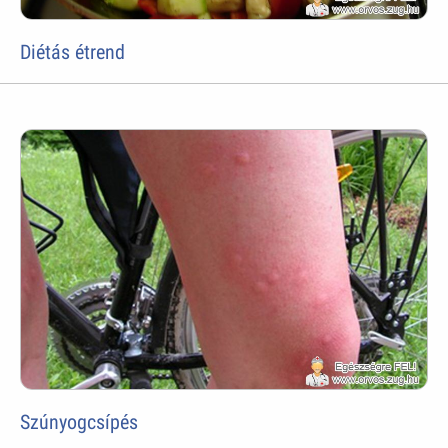
Diétás étrend
Szúnyogcsípés