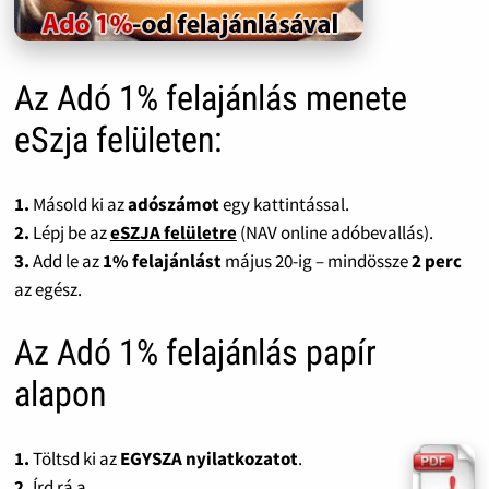
Az Adó 1% felajánlás menete
eSzja felületen:
1.
Másold ki az
adószámot
egy kattintással.
2.
Lépj be az
eSZJA felületre
(NAV online adóbevallás).
3.
Add le az
1% felajánlást
május 20-ig – mindössze
2 perc
az egész.
Az Adó 1% felajánlás papír
alapon
1.
Töltsd ki az
EGYSZA nyilatkozatot
.
2.
Írd rá a