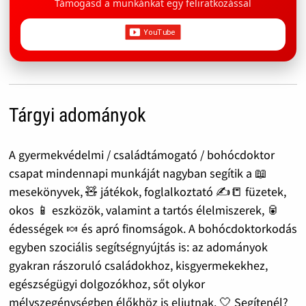
Támogasd a munkánkat egy feliratkozással
Tárgyi adományok
A gyermekvédelmi / családtámogató / bohócdoktor
csapat mindennapi munkáját nagyban segítik a 📖
mesekönyvek, 🧸 játékok, foglalkoztató ✍️📒 füzetek,
okos 📱 eszközök, valamint a tartós élelmiszerek, 🥫
édességek 🍬 és apró finomságok. A bohócdoktorkodás
egyben szociális segítségnyújtás is: az adományok
gyakran rászoruló családokhoz, kisgyermekekhez,
egészségügyi dolgozókhoz, sőt olykor
mélyszegénységben élőkhöz is eljutnak. 🤍 Segítenél?