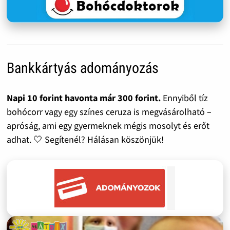
Bankkártyás adományozás
Napi 10 forint havonta már 300 forint.
Ennyiből tíz
bohócorr vagy egy színes ceruza is megvásárolható –
apróság, ami egy gyermeknek mégis mosolyt és erőt
adhat. 🤍 Segítenél? Hálásan köszönjük!