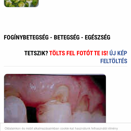
FOGÍNYBETEGSÉG - BETEGSÉG - EGÉSZSÉG
TETSZIK?
TÖLTS FEL FOTÓT TE IS!
ÚJ KÉP
FELTÖLTÉS
Oldalainkon és mobil alkalmazásainkban cookie-kat használunk felhasználói élmény