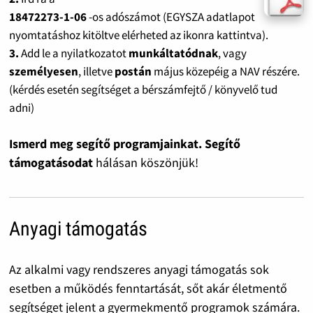
18472273-1-06
-os adószámot (EGYSZA adatlapot
nyomtatáshoz kitöltve elérheted az ikonra kattintva).
3.
Add le a nyilatkozatot
munkáltatódnak
, vagy
személyesen
, illetve
postán
május közepéig a NAV részére.
(kérdés esetén segítséget a bérszámfejtő / könyvelő tud
adni)
Ismerd meg segítő programjainkat. Segítő
támogatásodat
hálásan köszönjük!
Anyagi támogatás
Az alkalmi vagy rendszeres anyagi támogatás sok
esetben a működés fenntartását, sőt akár életmentő
segítséget jelent a gyermekmentő programok számára.