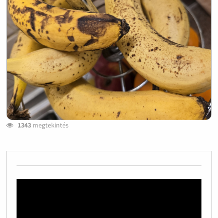
1343
megtekintés