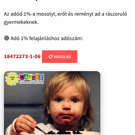
Az adód 1%-a mosolyt, erőt és reményt ad a rászoruló
gyermekeknek.
🔴 Adó 1% felajánláshoz adószám:
18472273-1-06
📋 MÁSOLÁS