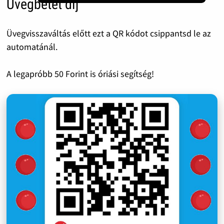
Üvegbetét díj
Üvegvisszaváltás előtt ezt a QR kódot csippantsd le az
automatánál.
A legapróbb 50 Forint is óriási segítség!