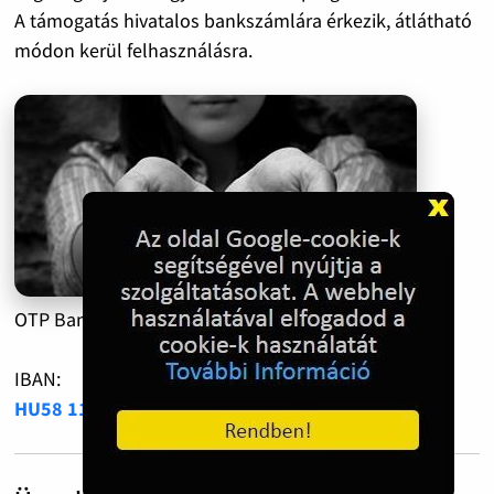
A támogatás hivatalos bankszámlára érkezik, átlátható
módon kerül felhasználásra.
OTP Bank:
11735005-20510350
IBAN:
HU58 1173 5005 2051 0350 0000 0000