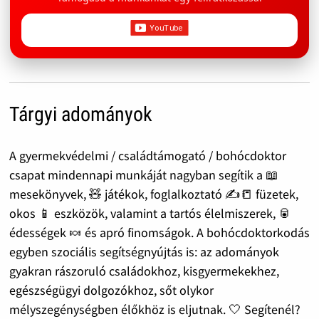
Tárgyi adományok
A gyermekvédelmi / családtámogató / bohócdoktor
csapat mindennapi munkáját nagyban segítik a 📖
mesekönyvek, 🧸 játékok, foglalkoztató ✍️📒 füzetek,
okos 📱 eszközök, valamint a tartós élelmiszerek, 🥫
édességek 🍬 és apró finomságok. A bohócdoktorkodás
egyben szociális segítségnyújtás is: az adományok
gyakran rászoruló családokhoz, kisgyermekekhez,
egészségügyi dolgozókhoz, sőt olykor
mélyszegénységben élőkhöz is eljutnak. 🤍 Segítenél?