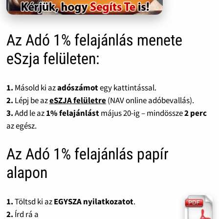
Az Adó 1% felajánlás menete
eSzja felületen:
1.
Másold ki az
adószámot
egy kattintással.
2.
Lépj be az
eSZJA felületre
(NAV online adóbevallás).
3.
Add le az
1% felajánlást
május 20-ig – mindössze
2 perc
az egész.
Az Adó 1% felajánlás papír
alapon
1.
Töltsd ki az
EGYSZA nyilatkozatot
.
2.
Írd rá a