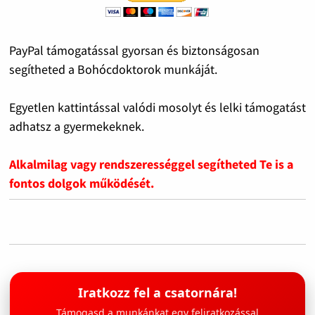
PayPal támogatással gyorsan és biztonságosan
segítheted a Bohócdoktorok munkáját.
Egyetlen kattintással valódi mosolyt és lelki támogatást
adhatsz a gyermekeknek.
Alkalmilag vagy rendszerességgel segítheted Te is a
fontos dolgok működését.
Iratkozz fel a csatornára!
Támogasd a munkánkat egy feliratkozással