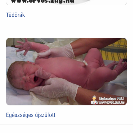
Tüdõrák
Egészséges újszülött