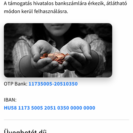
A támogatás hivatalos bankszámlára érkezik, átlátható
módon kerül felhasználásra.
OTP Bank:
11735005-20510350
IBAN:
HU58 1173 5005 2051 0350 0000 0000