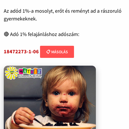
Az adód 1%-a mosolyt, erőt és reményt ad a rászoruló
gyermekeknek.
🔴 Adó 1% felajánláshoz adószám:
18472273-1-06
📋 MÁSOLÁS