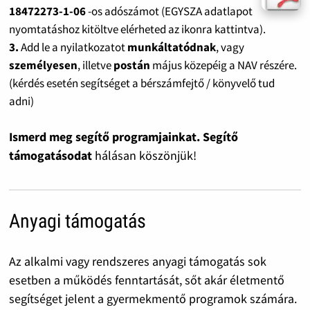
18472273-1-06
-os adószámot (EGYSZA adatlapot
nyomtatáshoz kitöltve elérheted az ikonra kattintva).
3.
Add le a nyilatkozatot
munkáltatódnak
, vagy
személyesen
, illetve
postán
május közepéig a NAV részére.
(kérdés esetén segítséget a bérszámfejtő / könyvelő tud
adni)
Ismerd meg segítő programjainkat. Segítő
támogatásodat
hálásan köszönjük!
Anyagi támogatás
Az alkalmi vagy rendszeres anyagi támogatás sok
esetben a működés fenntartását, sőt akár életmentő
segítséget jelent a gyermekmentő programok számára.