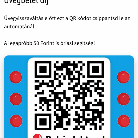
Üvegbetét díj
Üvegvisszaváltás előtt ezt a QR kódot csippantsd le az
automatánál.
A legapróbb 50 Forint is óriási segítség!