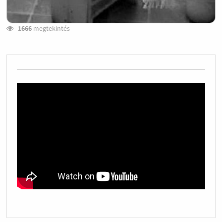
1666
megtekintés