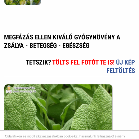
MEGFÁZÁS ELLEN KIVÁLÓ GYÓGYNÖVÉNY A
ZSÁLYA - BETEGSÉG - EGÉSZSÉG
TETSZIK?
TÖLTS FEL FOTÓT TE IS!
ÚJ KÉP
FELTÖLTÉS
Oldalainkon és mobil alkalmazásainkban cookie-kat használunk felhasználói élmény