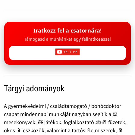
Iratkozz fel a csatornára!
Támogasd a munkánkat egy feliratkozással
Tárgyi adományok
A gyermekvédelmi / családtámogató / bohócdoktor
csapat mindennapi munkáját nagyban segítik a 📖
mesekönyvek, 🧸 játékok, foglalkoztató ✍️📒 füzetek,
okos 📱 eszközök, valamint a tartós élelmiszerek, 🥫