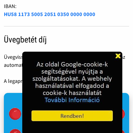
IBAN:
HU58 1173 5005 2051 0350 0000 0000
Üvegbetét díj
Üvegvisszaváltás előtt ezt a QR kódot csippantsd le az
automatánál.
A legapróbb 50 Forint is óriási segítség!