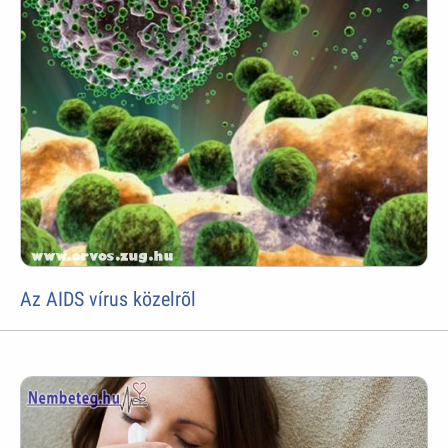
Az AIDS vírus közelrõl