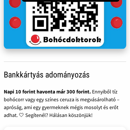
Bankkártyás adományozás
Napi 10 forint havonta már 300 forint.
Ennyiből tíz
bohócorr vagy egy színes ceruza is megvásárolható –
apróság, ami egy gyermeknek mégis mosolyt és erőt
adhat. 🤍 Segítenél? Hálásan köszönjük!