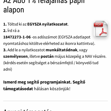
Az Adó 1% felajánlás papír
alapon
1.
Töltsd ki az
EGYSZA nyilatkozatot
.
2.
Írd rá a
18472273-1-06
-os adószámot (EGYSZA adatlapot
nyomtatáshoz kitöltve elérheted az ikonra kattintva).
3.
Add le a nyilatkozatot
munkáltatódnak
, vagy
személyesen
, illetve
postán
május közepéig a NAV részére.
(kérdés esetén segítséget a bérszámfejtő / könyvelő tud
adni)
Ismerd meg segítő programjainkat. Segítő
támogatásodat
hálásan köszönjük!