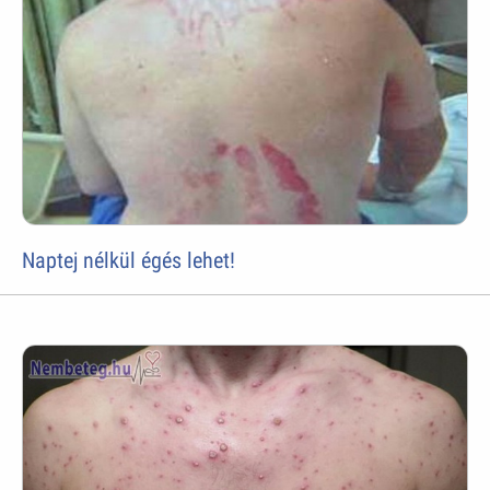
Naptej nélkül égés lehet!