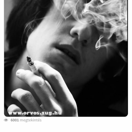
6001
megtekintés