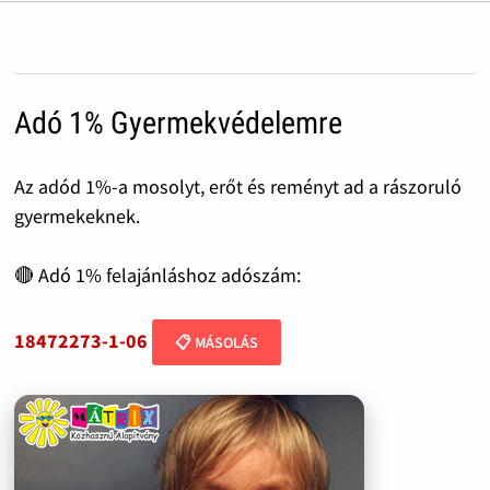
Adó 1% Gyermekvédelemre
Az adód 1%-a mosolyt, erőt és reményt ad a rászoruló
gyermekeknek.
🔴 Adó 1% felajánláshoz adószám:
18472273-1-06
📋 MÁSOLÁS