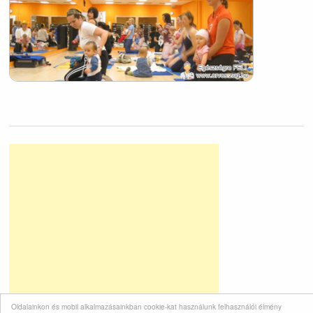
Oldalainkon és mobil alkalmazásainkban cookie-kat használunk felhasználói élmény