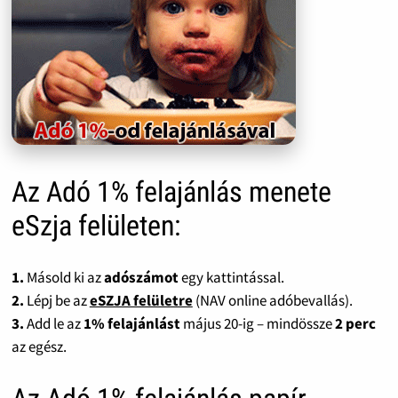
Az Adó 1% felajánlás menete
eSzja felületen:
1.
Másold ki az
adószámot
egy kattintással.
2.
Lépj be az
eSZJA felületre
(NAV online adóbevallás).
3.
Add le az
1% felajánlást
május 20-ig – mindössze
2 perc
az egész.