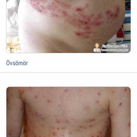
Övsömör