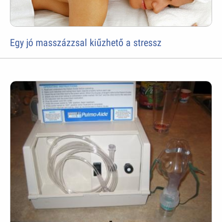
Egy jó masszázzsal kiűzhető a stressz