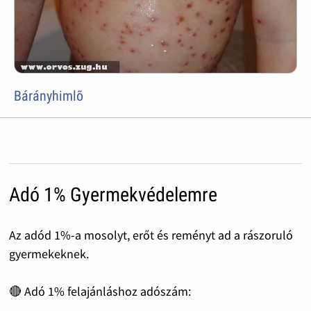
Bárányhimlõ
Adó 1% Gyermekvédelemre
Az adód 1%-a mosolyt, erőt és reményt ad a rászoruló
gyermekeknek.
🔴 Adó 1% felajánláshoz adószám: