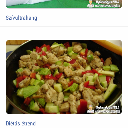
Szívultrahang
Diétás étrend