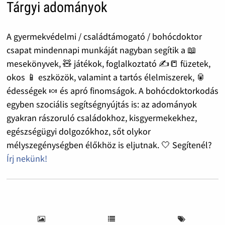
Tárgyi adományok
A gyermekvédelmi / családtámogató / bohócdoktor
csapat mindennapi munkáját nagyban segítik a 📖
mesekönyvek, 🧸 játékok, foglalkoztató ✍️📒 füzetek,
okos 📱 eszközök, valamint a tartós élelmiszerek, 🥫
édességek 🍬 és apró finomságok. A bohócdoktorkodás
egyben szociális segítségnyújtás is: az adományok
gyakran rászoruló családokhoz, kisgyermekekhez,
egészségügyi dolgozókhoz, sőt olykor
mélyszegénységben élőkhöz is eljutnak. 🤍 Segítenél?
Írj nekünk!