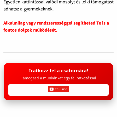
Egyetlen kattintással valódi mosolyt és lelki támogatást
adhatsz a gyermekeknek.
Alkalmilag vagy rendszerességgel segítheted Te is a
fontos dolgok működését.
Iratkozz fel a csatornára!
Támogasd a munkánkat egy feliratkozással