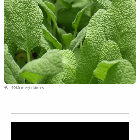
6089
megtekintés