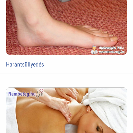
Harántsüllyedés