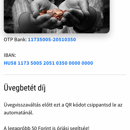
OTP Bank:
11735005-20510350
IBAN:
HU58 1173 5005 2051 0350 0000 0000
Üvegbetét díj
Üvegvisszaváltás előtt ezt a QR kódot csippantsd le az
automatánál.
A legapróbb 50 Forint is óriási segítség!