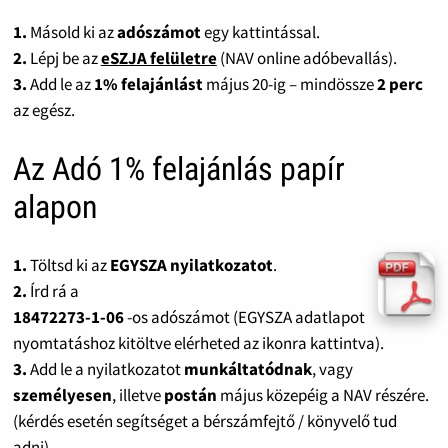
1.
Másold ki az
adószámot
egy kattintással.
2.
Lépj be az
eSZJA felületre
(NAV online adóbevallás).
3.
Add le az
1% felajánlást
május 20-ig – mindössze
2 perc
az egész.
Az Adó 1% felajánlás papír
alapon
1.
Töltsd ki az
EGYSZA nyilatkozatot
.
2.
Írd rá a
18472273-1-06
-os adószámot (EGYSZA adatlapot
nyomtatáshoz kitöltve elérheted az ikonra kattintva).
3.
Add le a nyilatkozatot
munkáltatódnak
, vagy
személyesen
, illetve
postán
május közepéig a NAV részére.
(kérdés esetén segítséget a bérszámfejtő / könyvelő tud
adni)