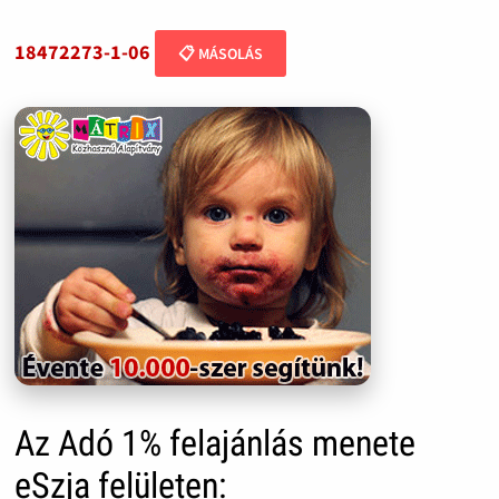
18472273-1-06
📋 MÁSOLÁS
Az Adó 1% felajánlás menete
eSzja felületen: