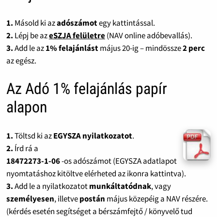
1.
Másold ki az
adószámot
egy kattintással.
2.
Lépj be az
eSZJA felületre
(NAV online adóbevallás).
3.
Add le az
1% felajánlást
május 20-ig – mindössze
2 perc
az egész.
Az Adó 1% felajánlás papír
alapon
1.
Töltsd ki az
EGYSZA nyilatkozatot
.
2.
Írd rá a
18472273-1-06
-os adószámot (EGYSZA adatlapot
nyomtatáshoz kitöltve elérheted az ikonra kattintva).
3.
Add le a nyilatkozatot
munkáltatódnak
, vagy
személyesen
, illetve
postán
május közepéig a NAV részére.
(kérdés esetén segítséget a bérszámfejtő / könyvelő tud