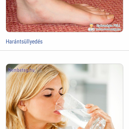
Harántsüllyedés