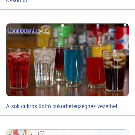
Övsömör
A sok cukros üdítő cukorbetegséghez vezethet