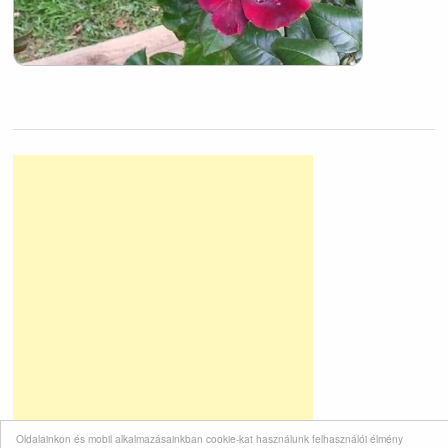
Oldalainkon és mobil alkalmazásainkban cookie-kat használunk felhasználói élmény