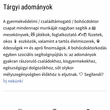
Tárgyi adományok
A gyermekvédelmi / családtámogató / bohócdoktor
csapat mindennapi munkáját nagyban segítik a 📖
mesekönyvek, 🧸 játékok, foglalkoztató ✍️📒 füzetek,
okos 📱 eszközök, valamint a tartós élelmiszerek, 🥫
édességek 🍬 és apró finomságok. A bohócdoktorkodás
egyben szociális segítségnyújtás is: az adományok
gyakran rászoruló családokhoz, kisgyermekekhez,
egészségügyi dolgozókhoz, sőt olykor
mélyszegénységben élőkhöz is eljutnak. 🤍 Segítenél?
Írj nekünk!