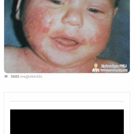
5685
megtekintés