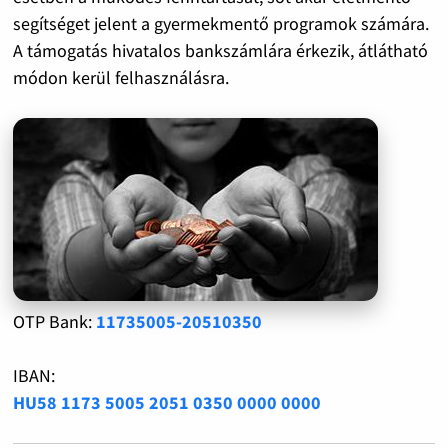
segítséget jelent a gyermekmentő programok számára.
A támogatás hivatalos bankszámlára érkezik, átlátható
módon kerül felhasználásra.
OTP Bank:
11735005-20510350
IBAN:
HU58 1173 5005 2051 0350 0000 0000