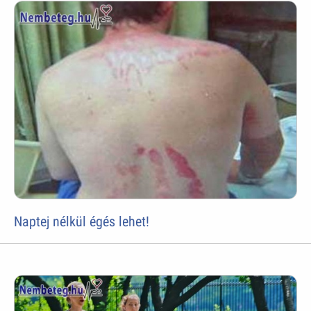
Naptej nélkül égés lehet!