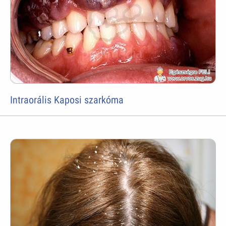
Intraorális Kaposi szarkóma