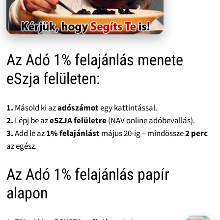
Az Adó 1% felajánlás menete
eSzja felületen:
1.
Másold ki az
adószámot
egy kattintással.
2.
Lépj be az
eSZJA felületre
(NAV online adóbevallás).
3.
Add le az
1% felajánlást
május 20-ig – mindössze
2 perc
az egész.
Az Adó 1% felajánlás papír
alapon