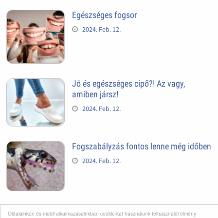
Egészséges fogsor
2024. Feb. 12.
Jó és egészséges cipő?! Az vagy,
amiben jársz!
2024. Feb. 12.
Fogszabályzás fontos lenne még időben
2024. Feb. 12.
Articsóka
Oldalainkon és mobil alkalmazásainkban cookie-kat használunk felhasználói élmény