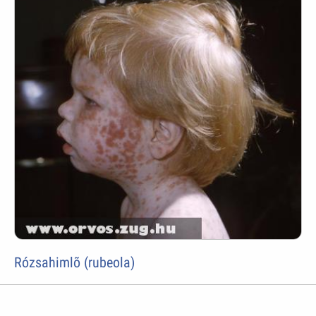
Rózsahimlõ (rubeola)