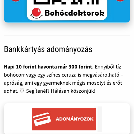
Bankkártyás adományozás
Napi 10 forint havonta már 300 forint.
Ennyiből tíz
bohócorr vagy egy színes ceruza is megvásárolható –
apróság, ami egy gyermeknek mégis mosolyt és erőt
adhat. 🤍 Segítenél? Hálásan köszönjük!