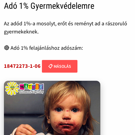
Adó 1% Gyermekvédelemre
Az adód 1%-a mosolyt, erőt és reményt ad a rászoruló
gyermekeknek.
🔴 Adó 1% felajánláshoz adószám:
18472273-1-06
📋 MÁSOLÁS