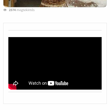
2574
megtekintés