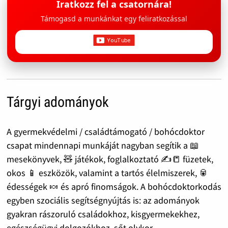
Iratkozz fel a csatornára!
Támogasd a munkánkat egy feliratkozással
Tárgyi adományok
A gyermekvédelmi / családtámogató / bohócdoktor
csapat mindennapi munkáját nagyban segítik a 📖
mesekönyvek, 🧸 játékok, foglalkoztató ✍️📒 füzetek,
okos 📱 eszközök, valamint a tartós élelmiszerek, 🥫
édességek 🍬 és apró finomságok. A bohócdoktorkodás
egyben szociális segítségnyújtás is: az adományok
gyakran rászoruló családokhoz, kisgyermekekhez,
egészségügyi dolgozókhoz, sőt olykor