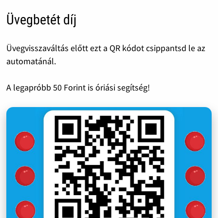
Üvegbetét díj
Üvegvisszaváltás előtt ezt a QR kódot csippantsd le az
automatánál.
A legapróbb 50 Forint is óriási segítség!