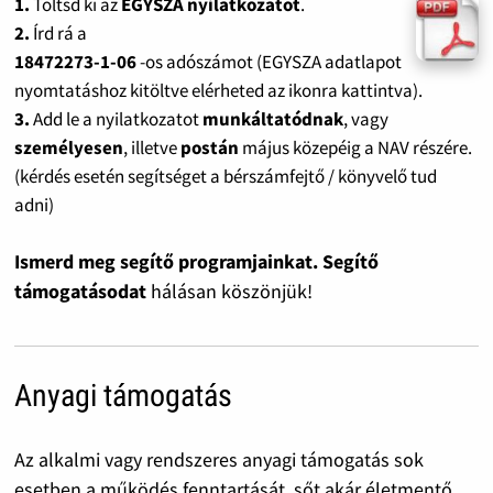
1.
Töltsd ki az
EGYSZA nyilatkozatot
.
2.
Írd rá a
18472273-1-06
-os adószámot (EGYSZA adatlapot
nyomtatáshoz kitöltve elérheted az ikonra kattintva).
3.
Add le a nyilatkozatot
munkáltatódnak
, vagy
személyesen
, illetve
postán
május közepéig a NAV részére.
(kérdés esetén segítséget a bérszámfejtő / könyvelő tud
adni)
Ismerd meg segítő programjainkat. Segítő
támogatásodat
hálásan köszönjük!
Anyagi támogatás
Az alkalmi vagy rendszeres anyagi támogatás sok
esetben a működés fenntartását, sőt akár életmentő