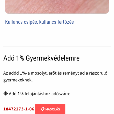
Kullancs csípés, kullancs fertőzés
Adó 1% Gyermekvédelemre
Az adód 1%-a mosolyt, erőt és reményt ad a rászoruló
gyermekeknek.
🔴 Adó 1% felajánláshoz adószám:
18472273-1-06
📋 MÁSOLÁS