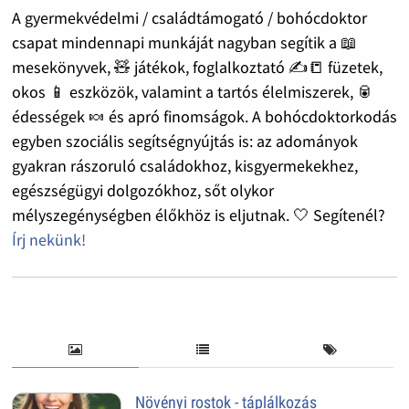
A gyermekvédelmi / családtámogató / bohócdoktor
csapat mindennapi munkáját nagyban segítik a 📖
mesekönyvek, 🧸 játékok, foglalkoztató ✍️📒 füzetek,
okos 📱 eszközök, valamint a tartós élelmiszerek, 🥫
édességek 🍬 és apró finomságok. A bohócdoktorkodás
egyben szociális segítségnyújtás is: az adományok
gyakran rászoruló családokhoz, kisgyermekekhez,
egészségügyi dolgozókhoz, sőt olykor
mélyszegénységben élőkhöz is eljutnak. 🤍 Segítenél?
Írj nekünk!
Növényi rostok - táplálkozás