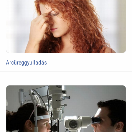
Arcüreggyulladás