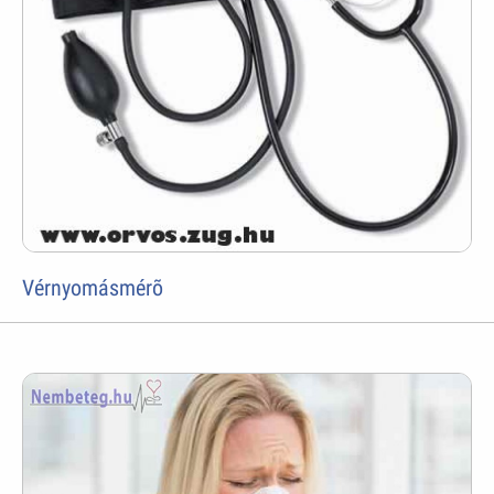
Vérnyomásmérõ