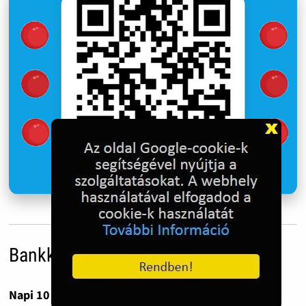
Bankkártyás adományozás
Napi 10 forint havonta már 300 forint.
Ennyiből tíz