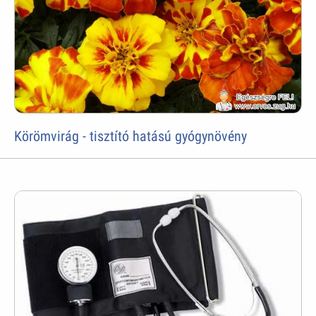
Körömvirág - tisztító hatású gyógynövény