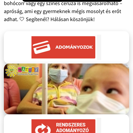
bohócorr vagy egy színes ceruza is megvásárolható –
apróság, ami egy gyermeknek mégis mosolyt és erőt
adhat. 🤍 Segítenél? Hálásan köszönjük!