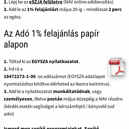
2.
Lépj be az
eSZJA felületre
(NAV online adóbevallás).
3.
Add le az
1% felajánlást
május 20-ig – mindössze
2 perc
az egész.
Az Adó 1% felajánlás papír
alapon
1.
Töltsd ki az
EGYSZA nyilatkozatot
.
2.
Írd rá a
18472273-1-06
-os adószámot (EGYSZA adatlapot
nyomtatáshoz kitöltve elérheted az ikonra kattintva).
3.
Add le a nyilatkozatot
munkáltatódnak
, vagy
személyesen
, illetve
postán
május közepéig a NAV részére.
(kérdés esetén segítséget a bérszámfejtő / könyvelő tud
adni)
Ismerd meg segítő programjainkat. Segítő