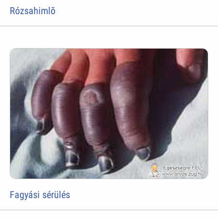
Rózsahimlõ
Fagyási sérülés