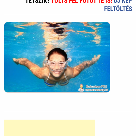
TETSZIK?
TÖLTS FEL FOTÓT TE IS!
ÚJ KÉP
FELTÖLTÉS