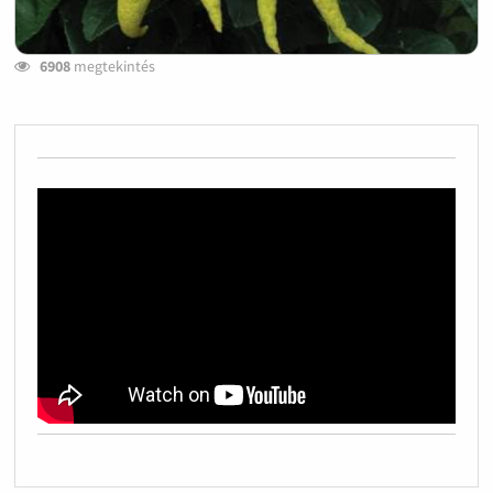
6908
megtekintés