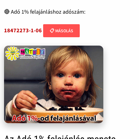
🔴 Adó 1% felajánláshoz adószám:
18472273-1-06
📋 MÁSOLÁS