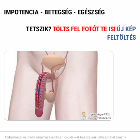
IMPOTENCIA - BETEGSÉG - EGÉSZSÉG
TETSZIK?
TÖLTS FEL FOTÓT TE IS!
ÚJ KÉP
FELTÖLTÉS
Oldalainkon és mobil alkalmazásainkban cookie-kat használunk felhasználói élmény