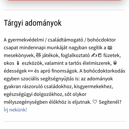
Tárgyi adományok
A gyermekvédelmi / családtámogató / bohócdoktor
csapat mindennapi munkáját nagyban segítik a 📖
mesekönyvek, 🧸 játékok, foglalkoztató ✍️📒 füzetek,
okos 📱 eszközök, valamint a tartós élelmiszerek, 🥫
édességek 🍬 és apró finomságok. A bohócdoktorkodás
egyben szociális segítségnyújtás is: az adományok
gyakran rászoruló családokhoz, kisgyermekekhez,
egészségügyi dolgozókhoz, sőt olykor
mélyszegénységben élőkhöz is eljutnak. 🤍 Segítenél?
Írj nekünk!