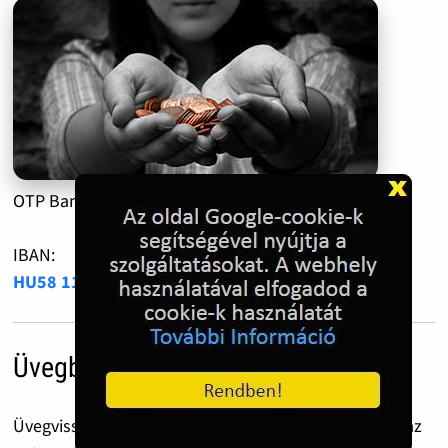
OTP Bank:
11735005-20510350
IBAN:
HU58 1173 5005 2051 0350 0000 0000
Üvegbetét díj
Üvegvisszaváltás előtt ezt a QR kódot csippantsd le az