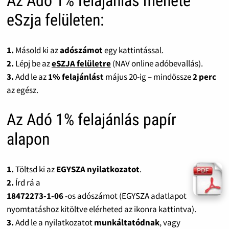
Az Adó 1% felajánlás menete
eSzja felületen:
1.
Másold ki az
adószámot
egy kattintással.
2.
Lépj be az
eSZJA felületre
(NAV online adóbevallás).
3.
Add le az
1% felajánlást
május 20-ig – mindössze
2 perc
az egész.
Az Adó 1% felajánlás papír
alapon
1.
Töltsd ki az
EGYSZA nyilatkozatot
.
2.
Írd rá a
18472273-1-06
-os adószámot (EGYSZA adatlapot
nyomtatáshoz kitöltve elérheted az ikonra kattintva).
3.
Add le a nyilatkozatot
munkáltatódnak
, vagy