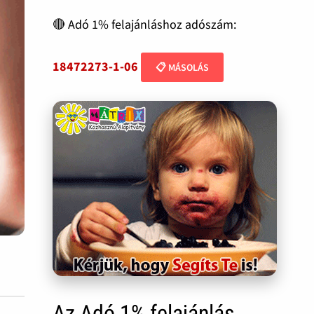
🔴 Adó 1% felajánláshoz adószám:
18472273-1-06
📋 MÁSOLÁS
Az Adó 1% felajánlás