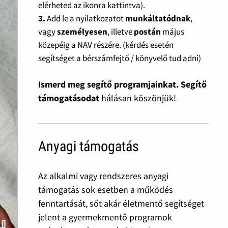
elérheted az ikonra kattintva).
3.
Add le a nyilatkozatot
munkáltatódnak
,
vagy
személyesen
, illetve
postán
május
közepéig a NAV részére. (kérdés esetén
segítséget a bérszámfejtő / könyvelő tud adni)
Ismerd meg segítő programjainkat. Segítő
támogatásodat
hálásan köszönjük!
Anyagi támogatás
Az alkalmi vagy rendszeres anyagi
támogatás sok esetben a működés
fenntartását, sőt akár életmentő segítséget
jelent a gyermekmentő programok