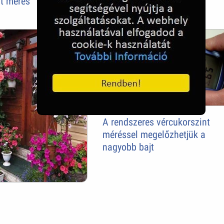
nt mérés
A rendszeres vércukorszint
méréssel megelőzhetjük a
nagyobb bajt