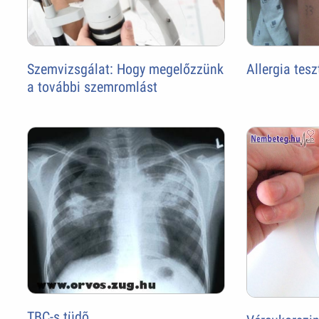
Szemvizsgálat: Hogy megelőzzünk
Allergia tesz
a további szemromlást
TBC-s tüdõ