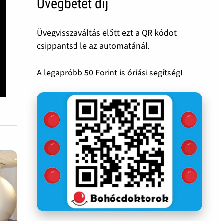
Üvegbetét díj
Üvegvisszaváltás előtt ezt a QR kódot
csippantsd le az automatánál.
A legapróbb 50 Forint is óriási segítség!