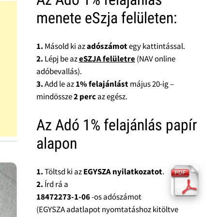
menete eSzja felületen:
1.
Másold ki az
adószámot
egy kattintással.
2.
Lépj be az
eSZJA felületre
(NAV online
adóbevallás).
3.
Add le az
1% felajánlást
május 20-ig –
mindössze
2 perc
az egész.
Az Adó 1% felajánlás papír
alapon
1.
Töltsd ki az
EGYSZA nyilatkozatot
.
2.
Írd rá a
18472273-1-06
-os adószámot
(EGYSZA adatlapot nyomtatáshoz kitöltve