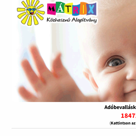
Adóbevallásk
1847
(
Kattintson a