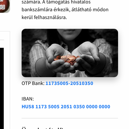
számára. A támogatás hivatalos
bankszámlára érkezik, átlátható módon
kerül felhasználásra.
OTP Bank:
11735005-20510350
IBAN:
HU58 1173 5005 2051 0350 0000 0000