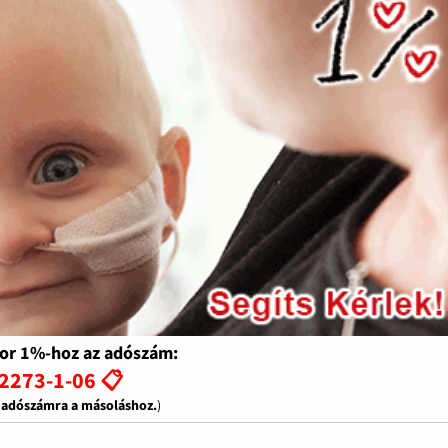
or 1%-hoz az adószám:
2273-1-06 📋
z adószámra a másoláshoz.
)