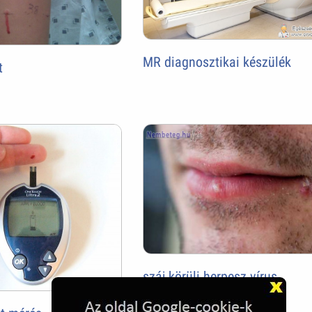
MR diagnosztikai készülék
t
száj körüli herpesz vírus