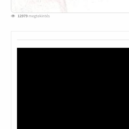
12979
megtekintés