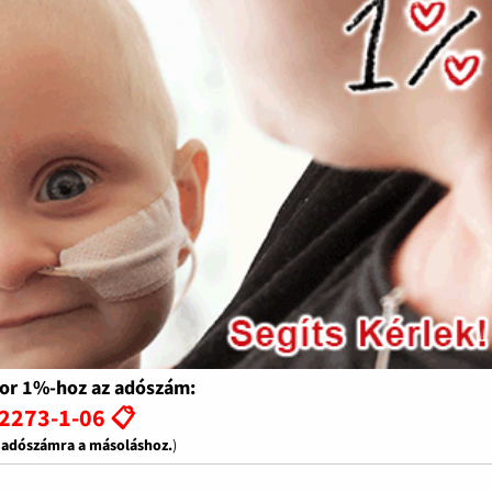
or 1%-hoz az adószám:
2273-1-06 📋
z adószámra a másoláshoz.
)