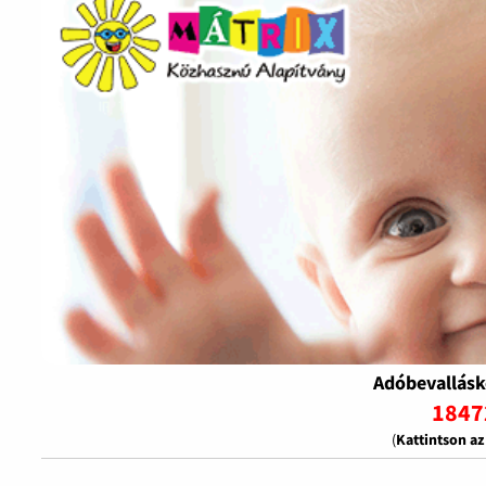
Adóbevallásk
1847
(
Kattintson a