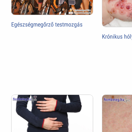
Egészségmegőrző testmozgás
Krónikus hó