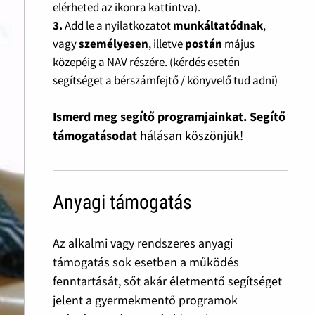
elérheted az ikonra kattintva).
3.
Add le a nyilatkozatot
munkáltatódnak
,
vagy
személyesen
, illetve
postán
május
közepéig a NAV részére. (kérdés esetén
segítséget a bérszámfejtő / könyvelő tud adni)
Ismerd meg segítő programjainkat. Segítő
támogatásodat
hálásan köszönjük!
Anyagi támogatás
Az alkalmi vagy rendszeres anyagi
támogatás sok esetben a működés
fenntartását, sőt akár életmentő segítséget
jelent a gyermekmentő programok