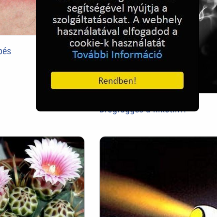
pés
Drogfüggés a nikotin?!