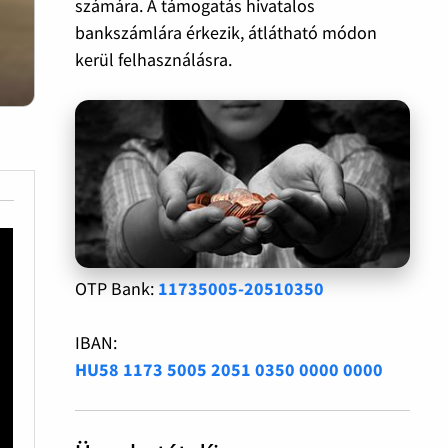
számára. A támogatás hivatalos
bankszámlára érkezik, átlátható módon
kerül felhasználásra.
OTP Bank:
11735005-20510350
IBAN:
HU58 1173 5005 2051 0350 0000 0000