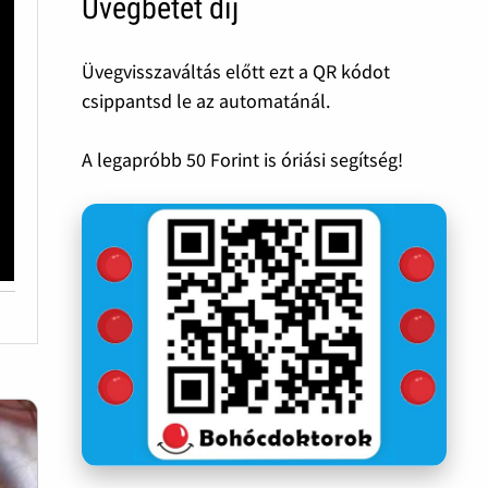
Üvegbetét díj
Üvegvisszaváltás előtt ezt a QR kódot
csippantsd le az automatánál.
A legapróbb 50 Forint is óriási segítség!