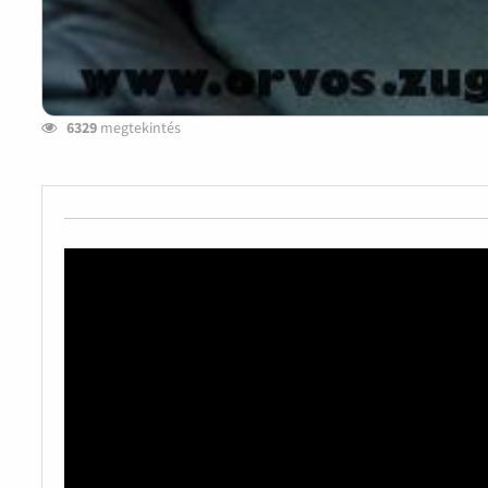
6329
megtekintés