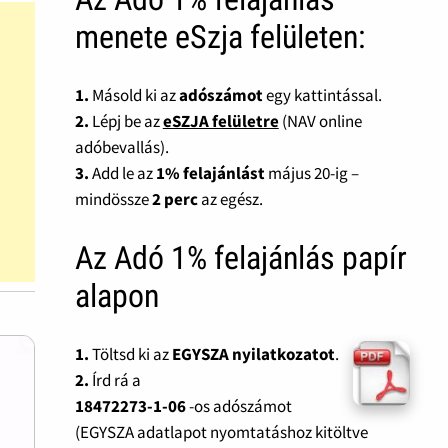
menete eSzja felületen:
1.
Másold ki az
adószámot
egy kattintással.
2.
Lépj be az
eSZJA felületre
(NAV online
adóbevallás).
3.
Add le az
1% felajánlást
május 20-ig –
mindössze
2 perc
az egész.
Az Adó 1% felajánlás papír
alapon
1.
Töltsd ki az
EGYSZA nyilatkozatot
.
2.
Írd rá a
18472273-1-06
-os adószámot
(EGYSZA adatlapot nyomtatáshoz kitöltve