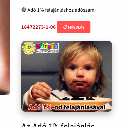
🔴 Adó 1% felajánláshoz adószám:
18472273-1-06
📋 MÁSOLÁS
Az Adó 1% felajánlás