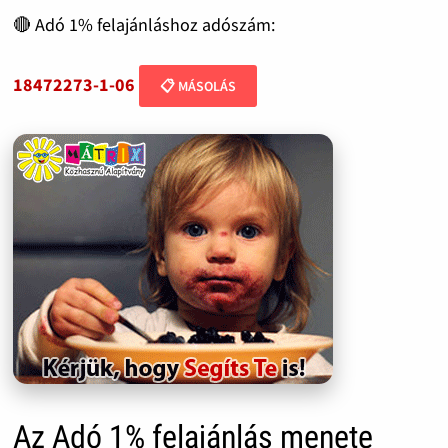
🔴 Adó 1% felajánláshoz adószám:
18472273-1-06
📋 MÁSOLÁS
Az Adó 1% felajánlás menete