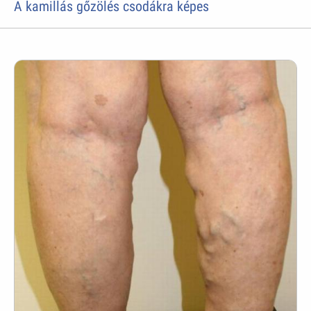
A kamillás gőzölés csodákra képes