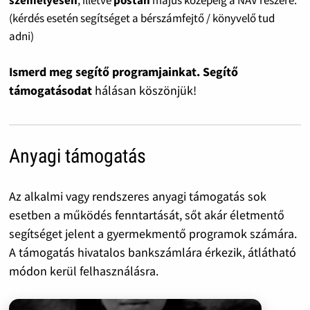
személyesen
, illetve
postán
május közepéig a NAV részére.
(kérdés esetén segítséget a bérszámfejtő / könyvelő tud
adni)
Ismerd meg segítő programjainkat. Segítő
támogatásodat
hálásan köszönjük!
Anyagi támogatás
Az alkalmi vagy rendszeres anyagi támogatás sok
esetben a működés fenntartását, sőt akár életmentő
segítséget jelent a gyermekmentő programok számára.
A támogatás hivatalos bankszámlára érkezik, átlátható
módon kerül felhasználásra.