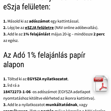
eSzja felületen:
1.
Másold ki az
adószámot
egy kattintással.
2.
Lépj be az
eSZJA felületre
(NAV online adóbevallás).
3.
Add le az
1% felajánlást
május 20-ig – mindössze
2 perc
az egész.
Az Adó 1% felajánlás papír
alapon
1.
Töltsd ki az
EGYSZA nyilatkozatot
.
2.
Írd rá a
18472273-1-06
-os adószámot (EGYSZA adatlapot
nyomtatáshoz kitöltve elérheted az ikonra kattintva).
3.
Add le a nyilatkozatot
munkáltatódnak
, vagy