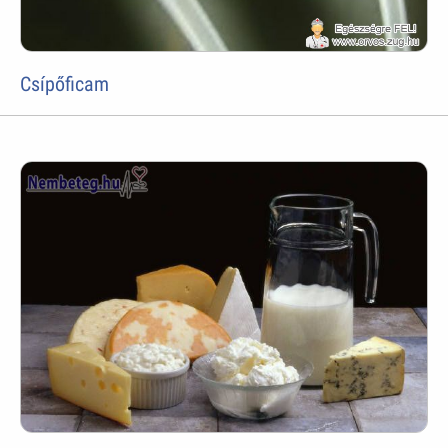
Csípőficam