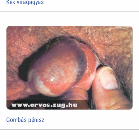
Kék virágágyás
Gombás pénisz