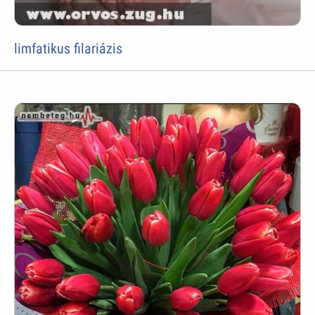
limfatikus filariázis