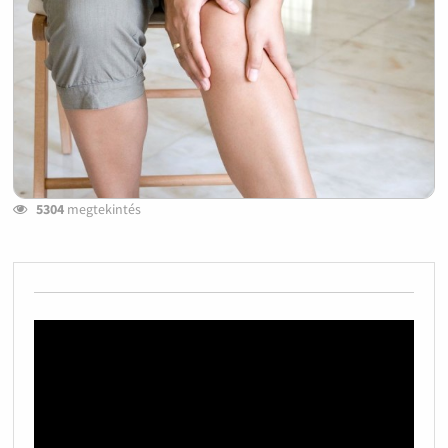
5304
megtekintés