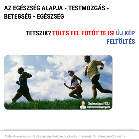
AZ EGÉSZSÉG ALAPJA - TESTMOZGÁS -
BETEGSÉG - EGÉSZSÉG
TETSZIK?
TÖLTS FEL FOTÓT TE IS!
ÚJ KÉP
FELTÖLTÉS
Oldalainkon és mobil alkalmazásainkban cookie-kat használunk felhasználói élmény