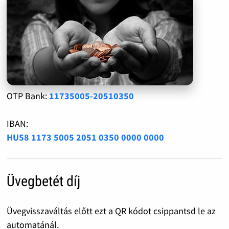
OTP Bank:
11735005-20510350
IBAN:
HU58 1173 5005 2051 0350 0000 0000
Üvegbetét díj
Üvegvisszaváltás előtt ezt a QR kódot csippantsd le az
automatánál.