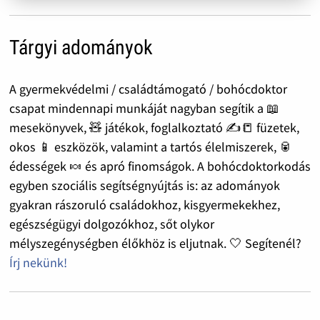
Tárgyi adományok
A gyermekvédelmi / családtámogató / bohócdoktor
csapat mindennapi munkáját nagyban segítik a 📖
mesekönyvek, 🧸 játékok, foglalkoztató ✍️📒 füzetek,
okos 📱 eszközök, valamint a tartós élelmiszerek, 🥫
édességek 🍬 és apró finomságok. A bohócdoktorkodás
egyben szociális segítségnyújtás is: az adományok
gyakran rászoruló családokhoz, kisgyermekekhez,
egészségügyi dolgozókhoz, sőt olykor
mélyszegénységben élőkhöz is eljutnak. 🤍 Segítenél?
Írj nekünk!