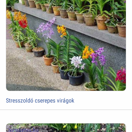
Stresszoldó cserepes virágok