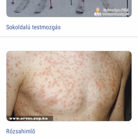
Sokoldalú testmozgás
Rózsahimlõ