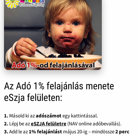
Az Adó 1% felajánlás menete
eSzja felületen:
1.
Másold ki az
adószámot
egy kattintással.
2.
Lépj be az
eSZJA felületre
(NAV online adóbevallás).
3.
Add le az
1% felajánlást
május 20-ig – mindössze
2 perc