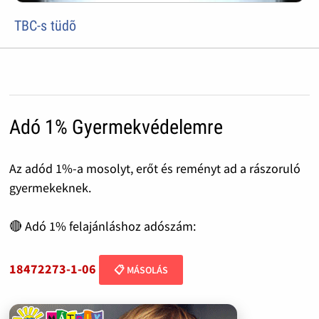
TBC-s tüdõ
Adó 1% Gyermekvédelemre
Az adód 1%-a mosolyt, erőt és reményt ad a rászoruló
gyermekeknek.
🔴 Adó 1% felajánláshoz adószám:
18472273-1-06
📋 MÁSOLÁS