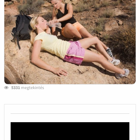
5331
megtekintés