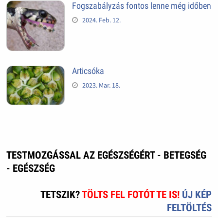
Fogszabályzás fontos lenne még időben
2024. Feb. 12.
Articsóka
2023. Mar. 18.
TESTMOZGÁSSAL AZ EGÉSZSÉGÉRT - BETEGSÉG
- EGÉSZSÉG
TETSZIK?
TÖLTS FEL FOTÓT TE IS!
ÚJ KÉP
FELTÖLTÉS