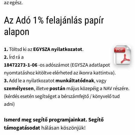
az egész.
Az Adó 1% felajánlás papír
alapon
1.
Töltsd ki az
EGYSZA nyilatkozatot
.
2.
Írd rá a
18472273-1-06
-os adószámot (EGYSZA adatlapot
nyomtatáshoz kitöltve elérheted az ikonra kattintva).
3.
Add le a nyilatkozatot
munkáltatódnak
, vagy
személyesen
, illetve
postán
május közepéig a NAV részére.
(kérdés esetén segítséget a bérszámfejtő / könyvelő tud
adni)
Ismerd meg segítő programjainkat. Segítő
támogatásodat
hálásan köszönjük!