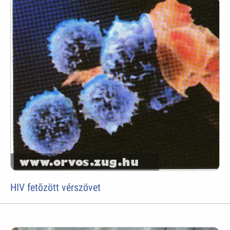
HIV fetõzött vérszövet