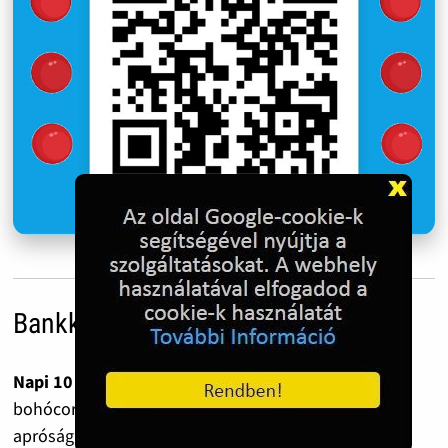
Bankkártyás adományozás
Napi 10 forint havonta már 300 forint.
Ennyiből tíz
bohócorr vagy egy színes ceruza is megvásárolható –
apróság, ami egy gyermeknek mégis mosolyt és erőt