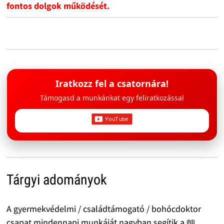
fontos dolgok működését.
Iratkozz fel a csatornára!
Támogasd a munkánkat egy feliratkozással
Tárgyi adományok
A gyermekvédelmi / családtámogató / bohócdoktor
csapat mindennapi munkáját nagyban segítik a 📖