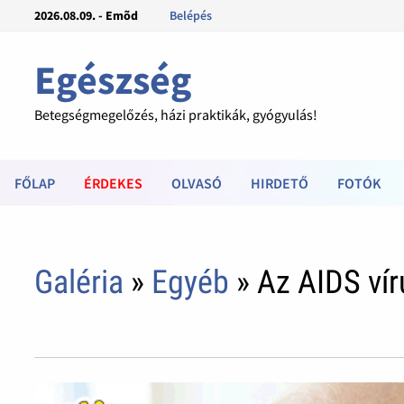
2026.08.09. - Emõd
Belépés
Egészség
Betegségmegelőzés, házi praktikák, gyógyulás!
FŐLAP
ÉRDEKES
OLVASÓ
HIRDETŐ
FOTÓK
Galéria
»
Egyéb
» Az AIDS vír