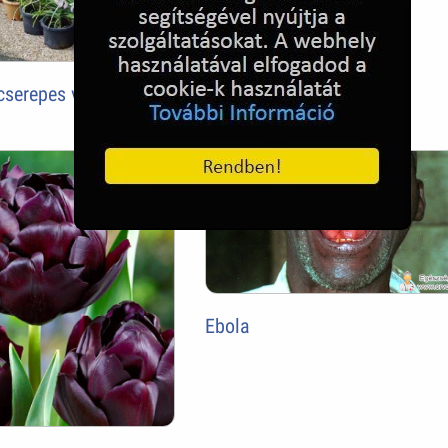
cserepes virágok
Ebola