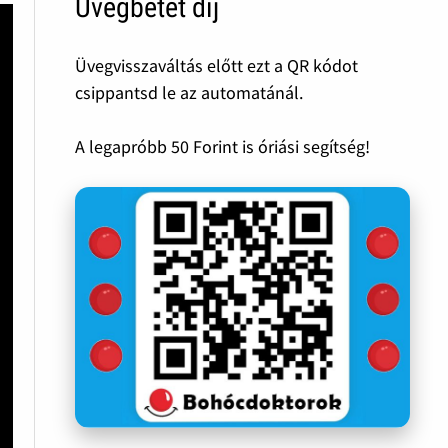
Üvegbetét díj
Üvegvisszaváltás előtt ezt a QR kódot
csippantsd le az automatánál.
A legapróbb 50 Forint is óriási segítség!