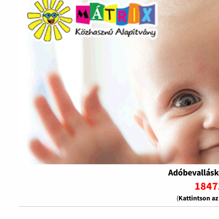
Adóbevallásk
1847
(
Kattintson a