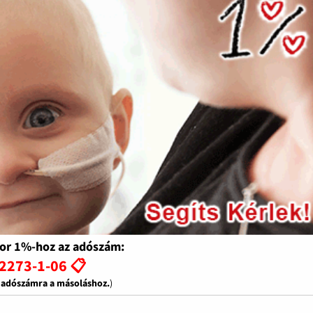
or 1%-hoz az adószám:
2273-1-06 📋
z adószámra a másoláshoz.
)