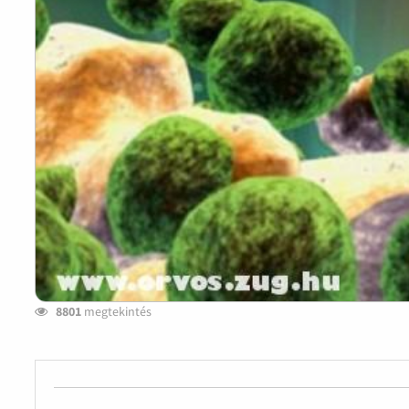
8801
megtekintés