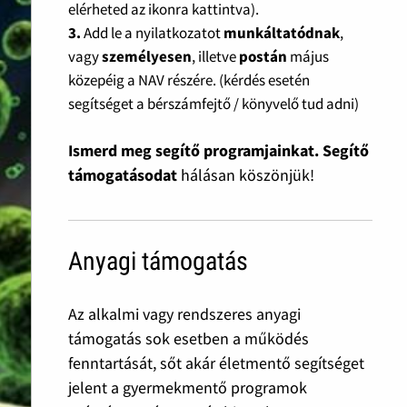
elérheted az ikonra kattintva).
3.
Add le a nyilatkozatot
munkáltatódnak
,
vagy
személyesen
, illetve
postán
május
közepéig a NAV részére. (kérdés esetén
segítséget a bérszámfejtő / könyvelő tud adni)
Ismerd meg segítő programjainkat. Segítő
támogatásodat
hálásan köszönjük!
Anyagi támogatás
Az alkalmi vagy rendszeres anyagi
támogatás sok esetben a működés
fenntartását, sőt akár életmentő segítséget
jelent a gyermekmentő programok