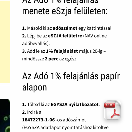
menete eSzja felületen:
1.
Másold ki az
adószámot
egy kattintással.
2.
Lépj be az
eSZJA felületre
(NAV online
adóbevallás).
3.
Add le az
1% felajánlást
május 20-ig –
mindössze
2 perc
az egész.
Az Adó 1% felajánlás papír
alapon
1.
Töltsd ki az
EGYSZA nyilatkozatot
.
2.
Írd rá a
18472273-1-06
-os adószámot
(EGYSZA adatlapot nyomtatáshoz kitöltve