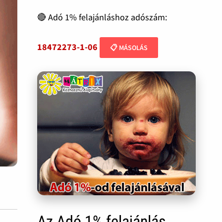
🔴 Adó 1% felajánláshoz adószám:
18472273-1-06
📋 MÁSOLÁS
Az Adó 1% felajánlás