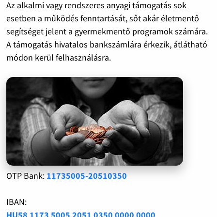
Az alkalmi vagy rendszeres anyagi támogatás sok
esetben a működés fenntartását, sőt akár életmentő
segítséget jelent a gyermekmentő programok számára.
A támogatás hivatalos bankszámlára érkezik, átlátható
módon kerül felhasználásra.
OTP Bank:
11735005-20510350
IBAN:
HU58 1173 5005 2051 0350 0000 0000