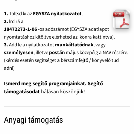
1.
Töltsd ki az
EGYSZA nyilatkozatot
.
2.
Írd rá a
18472273-1-06
-os adószámot (EGYSZA adatlapot
nyomtatáshoz kitöltve elérheted az ikonra kattintva).
3.
Add le a nyilatkozatot
munkáltatódnak
, vagy
személyesen
, illetve
postán
május közepéig a NAV részére.
(kérdés esetén segítséget a bérszámfejtő / könyvelő tud
adni)
Ismerd meg segítő programjainkat. Segítő
támogatásodat
hálásan köszönjük!
Anyagi támogatás