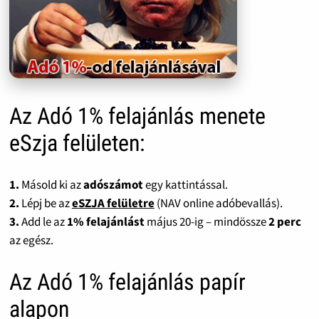
Az Adó 1% felajánlás menete
eSzja felületen:
1.
Másold ki az
adószámot
egy kattintással.
2.
Lépj be az
eSZJA felületre
(NAV online adóbevallás).
3.
Add le az
1% felajánlást
május 20-ig – mindössze
2 perc
az egész.
Az Adó 1% felajánlás papír
alapon