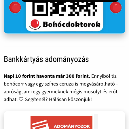
Bankkártyás adományozás
Napi 10 forint havonta már 300 forint.
Ennyiből tíz
bohócorr vagy egy színes ceruza is megvásárolható –
apróság, ami egy gyermeknek mégis mosolyt és erőt
adhat. 🤍 Segítenél? Hálásan köszönjük!