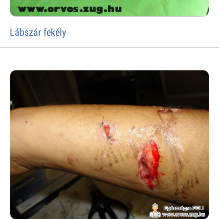
Lábszár fekély