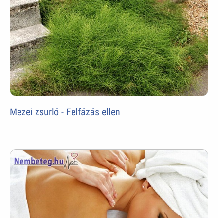
Mezei zsurló - Felfázás ellen