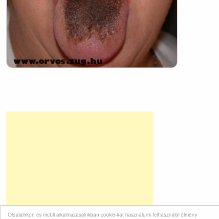
Oldalainkon és mobil alkalmazásainkban cookie-kat használunk felhasználói élmény