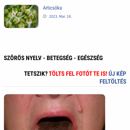
Articsóka
2023. Mar. 18.
SZÕRÖS NYELV - BETEGSÉG - EGÉSZSÉG
TETSZIK?
TÖLTS FEL FOTÓT TE IS!
ÚJ KÉP
FELTÖLTÉS