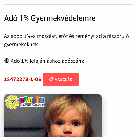
Adó 1% Gyermekvédelemre
Az adód 1%-a mosolyt, erőt és reményt ad a rászoruló
gyermekeknek.
🔴 Adó 1% felajánláshoz adószám:
18472273-1-06
📋 MÁSOLÁS