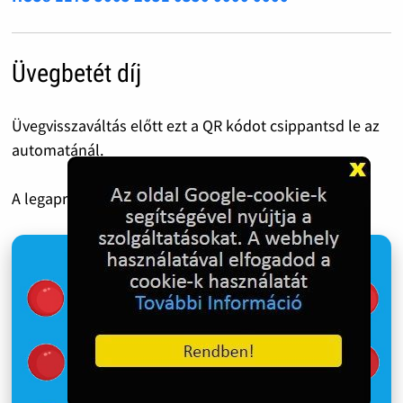
Üvegbetét díj
Üvegvisszaváltás előtt ezt a QR kódot csippantsd le az
automatánál.
A legapróbb 50 Forint is óriási segítség!