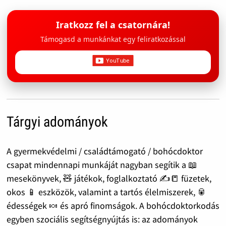
Iratkozz fel a csatornára!
Támogasd a munkánkat egy feliratkozással
Tárgyi adományok
A gyermekvédelmi / családtámogató / bohócdoktor
csapat mindennapi munkáját nagyban segítik a 📖
mesekönyvek, 🧸 játékok, foglalkoztató ✍️📒 füzetek,
okos 📱 eszközök, valamint a tartós élelmiszerek, 🥫
édességek 🍬 és apró finomságok. A bohócdoktorkodás
egyben szociális segítségnyújtás is: az adományok