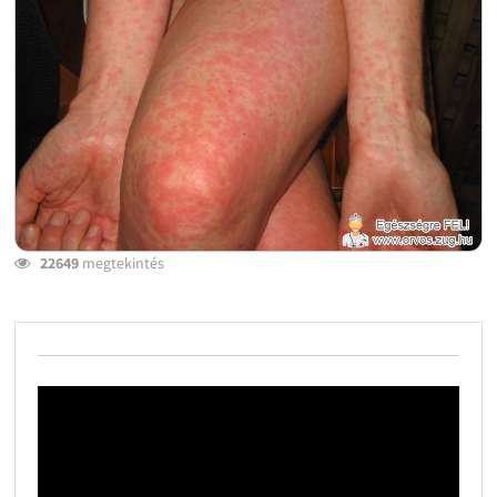
22649
megtekintés