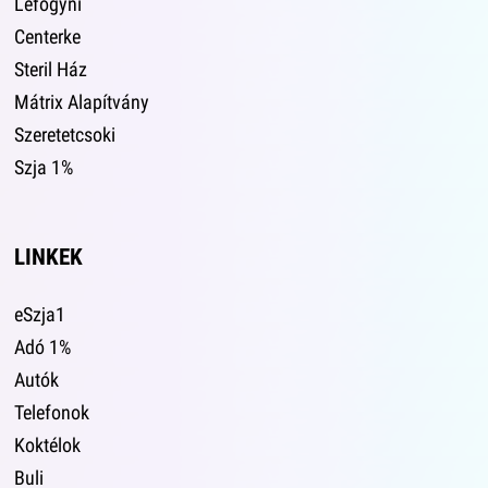
Lefogyni
Centerke
Steril Ház
Mátrix Alapítvány
Szeretetcsoki
Szja 1%
LINKEK
eSzja1
Adó 1%
Autók
Telefonok
Koktélok
Buli