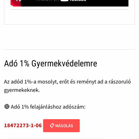
Adó 1% Gyermekvédelemre
Az adód 1%-a mosolyt, erőt és reményt ad a rászoruló
gyermekeknek.
🔴 Adó 1% felajánláshoz adószám:
18472273-1-06
📋 MÁSOLÁS