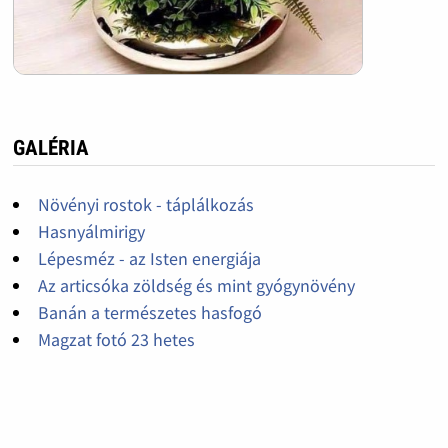
GALÉRIA
Növényi rostok - táplálkozás
Hasnyálmirigy
Lépesméz - az Isten energiája
Az articsóka zöldség és mint gyógynövény
Banán a természetes hasfogó
Magzat fotó 23 hetes