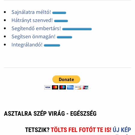
Sajnálatra méltó!
Hátrányt szenved!
Segítendő embertárs!
Segítsen önmagán!
Integrálandó!
ASZTALRA SZÉP VIRÁG - EGÉSZSÉG
TETSZIK?
TÖLTS FEL FOTÓT TE IS!
ÚJ KÉP