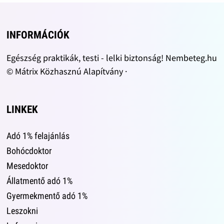
INFORMÁCIÓK
Egészség praktikák, testi - lelki biztonság! Nembeteg.hu
© Mátrix Közhasznú Alapítvány ·
LINKEK
Adó 1% felajánlás
Bohócdoktor
Mesedoktor
Állatmentő adó 1%
Gyermekmentő adó 1%
Leszokni