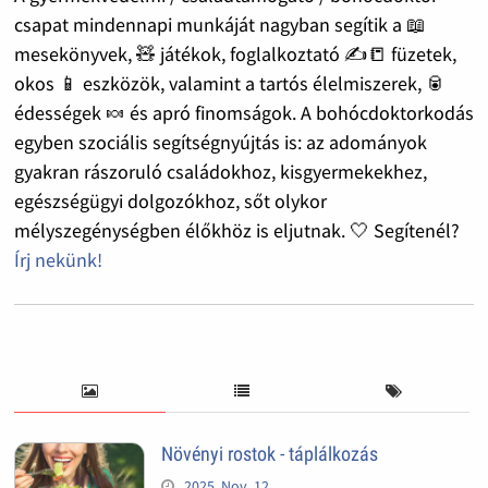
csapat mindennapi munkáját nagyban segítik a 📖
mesekönyvek, 🧸 játékok, foglalkoztató ✍️📒 füzetek,
okos 📱 eszközök, valamint a tartós élelmiszerek, 🥫
édességek 🍬 és apró finomságok. A bohócdoktorkodás
egyben szociális segítségnyújtás is: az adományok
gyakran rászoruló családokhoz, kisgyermekekhez,
egészségügyi dolgozókhoz, sőt olykor
mélyszegénységben élőkhöz is eljutnak. 🤍 Segítenél?
Írj nekünk!
Növényi rostok - táplálkozás
2025. Nov. 12.