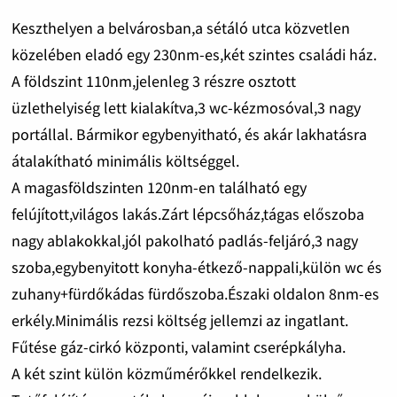
Keszthelyen a belvárosban,a sétáló utca közvetlen
közelében eladó egy 230nm-es,két szintes családi ház.
A földszint 110nm,jelenleg 3 részre osztott
üzlethelyiség lett kialakítva,3 wc-kézmosóval,3 nagy
portállal. Bármikor egybenyitható, és akár lakhatásra
átalakítható minimális költséggel.
A magasföldszinten 120nm-en található egy
felújított,világos lakás.Zárt lépcsőház,tágas előszoba
nagy ablakokkal,jól pakolható padlás-feljáró,3 nagy
szoba,egybenyitott konyha-étkező-nappali,külön wc és
zuhany+fürdőkádas fürdőszoba.Északi oldalon 8nm-es
erkély.Minimális rezsi költség jellemzi az ingatlant.
Fűtése gáz-cirkó központi, valamint cserépkályha.
A két szint külön közműmérőkkel rendelkezik.