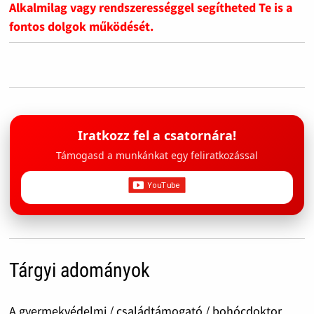
Alkalmilag vagy rendszerességgel segítheted Te is a
fontos dolgok működését.
Iratkozz fel a csatornára!
Támogasd a munkánkat egy feliratkozással
Tárgyi adományok
A gyermekvédelmi / családtámogató / bohócdoktor