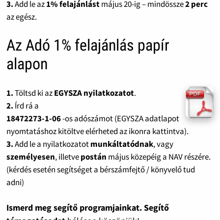
3.
Add le az
1% felajánlást
május 20-ig – mindössze
2 perc
az egész.
Az Adó 1% felajánlás papír
alapon
1.
Töltsd ki az
EGYSZA nyilatkozatot
.
2.
Írd rá a
18472273-1-06
-os adószámot (EGYSZA adatlapot
nyomtatáshoz kitöltve elérheted az ikonra kattintva).
3.
Add le a nyilatkozatot
munkáltatódnak
, vagy
személyesen
, illetve
postán
május közepéig a NAV részére.
(kérdés esetén segítséget a bérszámfejtő / könyvelő tud
adni)
Ismerd meg segítő programjainkat. Segítő