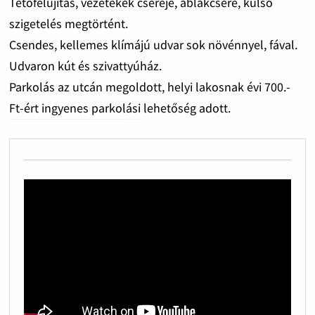
Tetőfelújítás, vezetékek cseréje, ablakcsere, külső
szigetelés megtörtént.
Csendes, kellemes klímájú udvar sok növénnyel, fával.
Udvaron kút és szivattyúház.
Parkolás az utcán megoldott, helyi lakosnak évi 700.-
Ft-ért ingyenes parkolási lehetőség adott.