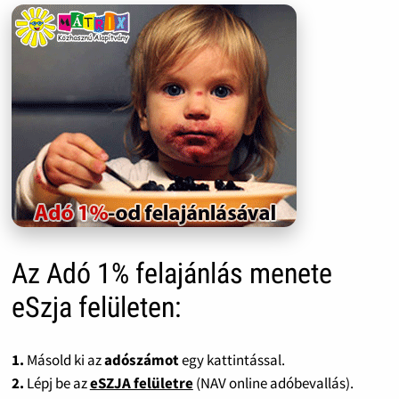
Az Adó 1% felajánlás menete
eSzja felületen:
1.
Másold ki az
adószámot
egy kattintással.
2.
Lépj be az
eSZJA felületre
(NAV online adóbevallás).