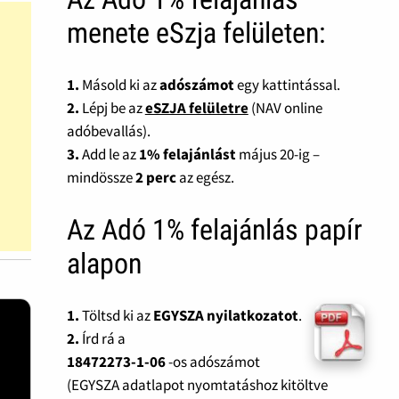
menete eSzja felületen:
1.
Másold ki az
adószámot
egy kattintással.
2.
Lépj be az
eSZJA felületre
(NAV online
adóbevallás).
3.
Add le az
1% felajánlást
május 20-ig –
mindössze
2 perc
az egész.
Az Adó 1% felajánlás papír
alapon
1.
Töltsd ki az
EGYSZA nyilatkozatot
.
2.
Írd rá a
18472273-1-06
-os adószámot
(EGYSZA adatlapot nyomtatáshoz kitöltve