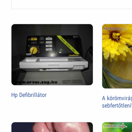
Hp Defibrillátor
A körömvirá
sebfertőtlení