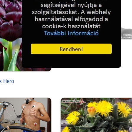
Migrénes fejfájás
k Hero