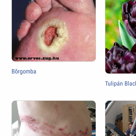
Bõrgomba
Tulipán Blac