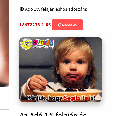
🔴 Adó 1% felajánláshoz adószám:
18472273-1-06
📋 MÁSOLÁS
Az Adó 1% felajánlás