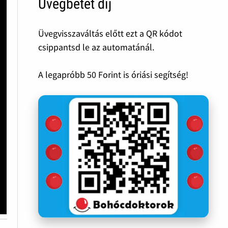
Üvegbetét díj
Üvegvisszaváltás előtt ezt a QR kódot
csippantsd le az automatánál.
A legapróbb 50 Forint is óriási segítség!