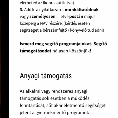
elérheted az ikonra kattintva).
3.
Add le a nyilatkozatot
munkáltatódnak
,
vagy
személyesen
, illetve
postán
május
közepéig a NAV részére. (kérdés esetén
segítséget a bérszámfejtő / könyvelő tud adni)
Ismerd meg segítő programjainkat. Segítő
támogatásodat
hálásan köszönjük!
Anyagi támogatás
Az alkalmi vagy rendszeres anyagi
támogatás sok esetben a működés
fenntartását, sőt akár életmentő segítséget
jelent a gyermekmentő programok