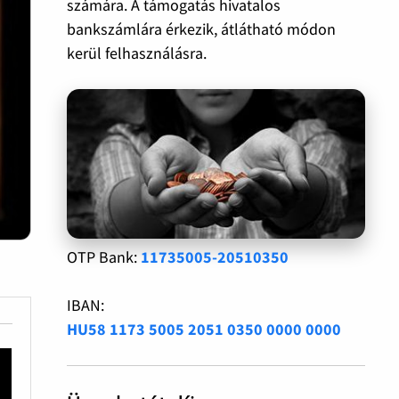
számára. A támogatás hivatalos
bankszámlára érkezik, átlátható módon
kerül felhasználásra.
OTP Bank:
11735005-20510350
IBAN:
HU58 1173 5005 2051 0350 0000 0000