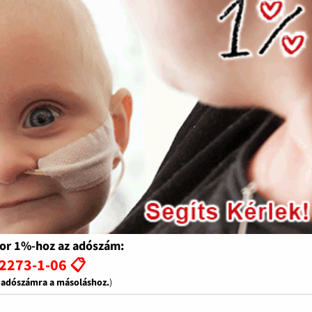
or 1%-hoz az adószám:
2273-1-06 📋
z adószámra a másoláshoz.
)