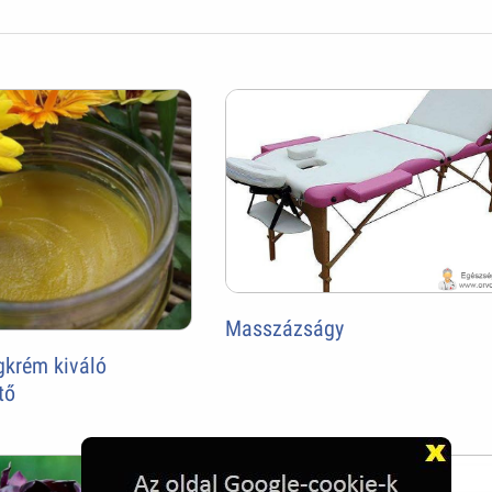
Masszázságy
gkrém kiváló
tő