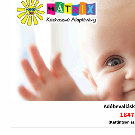
Adóbevallásk
1847
(
Kattintson a