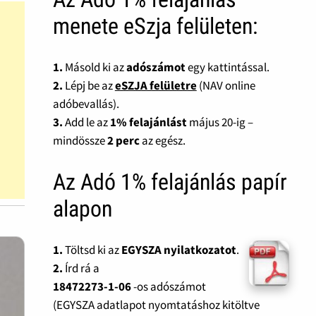
menete eSzja felületen:
1.
Másold ki az
adószámot
egy kattintással.
2.
Lépj be az
eSZJA felületre
(NAV online
adóbevallás).
3.
Add le az
1% felajánlást
május 20-ig –
mindössze
2 perc
az egész.
Az Adó 1% felajánlás papír
alapon
1.
Töltsd ki az
EGYSZA nyilatkozatot
.
2.
Írd rá a
18472273-1-06
-os adószámot
(EGYSZA adatlapot nyomtatáshoz kitöltve