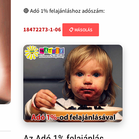
🔴 Adó 1% felajánláshoz adószám:
18472273-1-06
📋 MÁSOLÁS
Az Adó 1% felajánlás