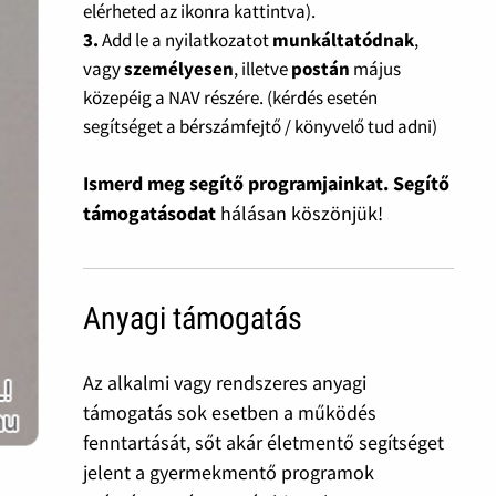
elérheted az ikonra kattintva).
3.
Add le a nyilatkozatot
munkáltatódnak
,
vagy
személyesen
, illetve
postán
május
közepéig a NAV részére. (kérdés esetén
segítséget a bérszámfejtő / könyvelő tud adni)
Ismerd meg segítő programjainkat. Segítő
támogatásodat
hálásan köszönjük!
Anyagi támogatás
Az alkalmi vagy rendszeres anyagi
támogatás sok esetben a működés
fenntartását, sőt akár életmentő segítséget
jelent a gyermekmentő programok