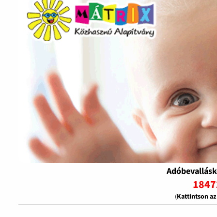
Adóbevallásk
1847
(
Kattintson a