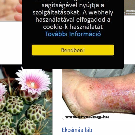
Szénanátha
Ekcémás láb