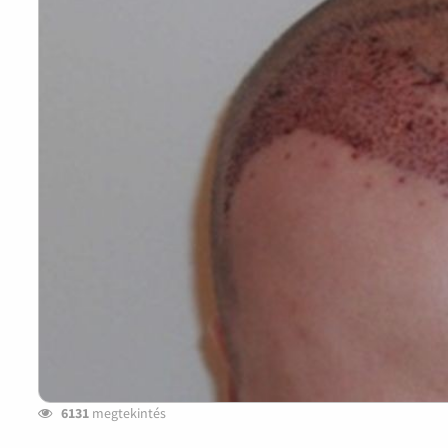
6131
megtekintés