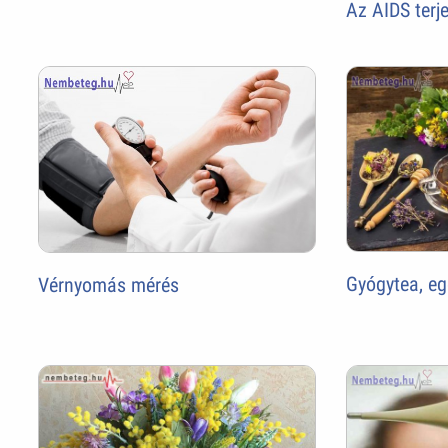
Az AIDS terj
Gyógytea, e
Vérnyomás mérés