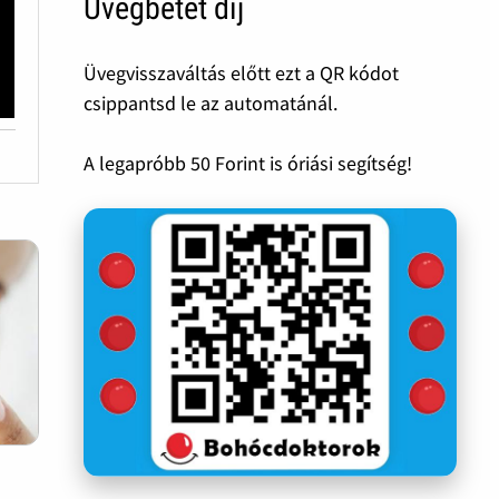
Üvegbetét díj
Üvegvisszaváltás előtt ezt a QR kódot
csippantsd le az automatánál.
A legapróbb 50 Forint is óriási segítség!