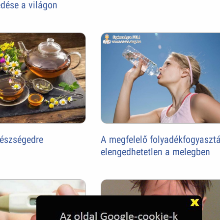
edése a világon
gészségedre
A megfelelő folyadékfogyaszt
elengedhetetlen a melegben