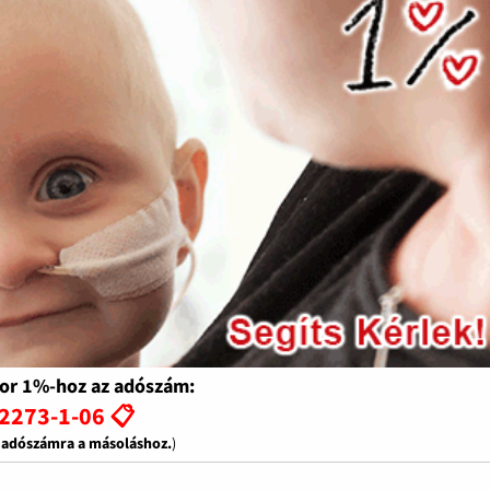
or 1%-hoz az adószám:
2273-1-06 📋
z adószámra a másoláshoz.
)