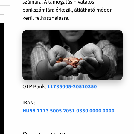
számára. A támogatás hivatalos
bankszámlára érkezik, átlátható módon
kerül felhasználásra.
OTP Bank:
11735005-20510350
IBAN:
HU58 1173 5005 2051 0350 0000 0000