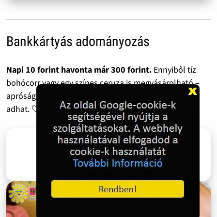
Bankkártyás adományozás
Napi 10 forint havonta már 300 forint.
Ennyiből tíz
bohócorr vagy egy színes ceruza is megvásárolható –
apróság, ami egy gyermeknek mégis mosolyt és erőt
adhat. 🤍 Segítenél? Hálásan köszönjük!