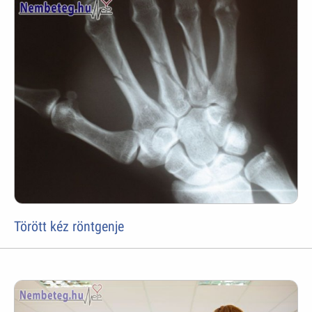
Törött kéz röntgenje