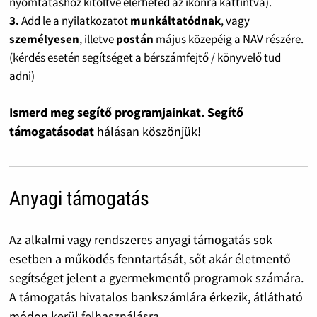
nyomtatáshoz kitöltve elérheted az ikonra kattintva).
3.
Add le a nyilatkozatot
munkáltatódnak
, vagy
személyesen
, illetve
postán
május közepéig a NAV részére.
(kérdés esetén segítséget a bérszámfejtő / könyvelő tud
adni)
Ismerd meg segítő programjainkat. Segítő
támogatásodat
hálásan köszönjük!
Anyagi támogatás
Az alkalmi vagy rendszeres anyagi támogatás sok
esetben a működés fenntartását, sőt akár életmentő
segítséget jelent a gyermekmentő programok számára.
A támogatás hivatalos bankszámlára érkezik, átlátható
módon kerül felhasználásra.