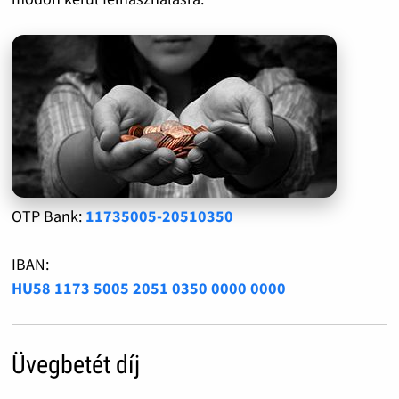
OTP Bank:
11735005-20510350
IBAN:
HU58 1173 5005 2051 0350 0000 0000
Üvegbetét díj