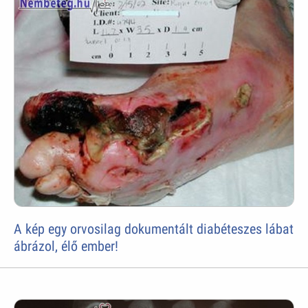
A kép egy orvosilag dokumentált diabéteszes lábat
ábrázol, élő ember!