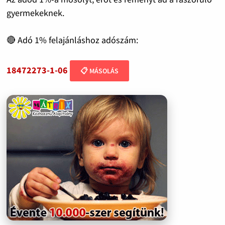
gyermekeknek.
🔴 Adó 1% felajánláshoz adószám:
18472273-1-06
📋 MÁSOLÁS