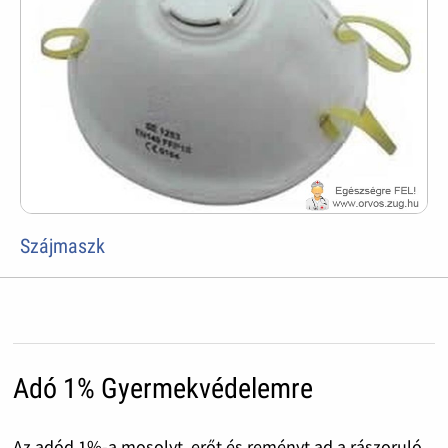
Szájmaszk
Adó 1% Gyermekvédelemre
Az adód 1%-a mosolyt, erőt és reményt ad a rászoruló