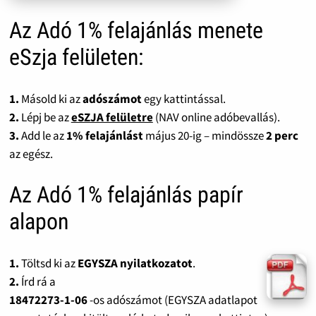
Az Adó 1% felajánlás menete
eSzja felületen:
1.
Másold ki az
adószámot
egy kattintással.
2.
Lépj be az
eSZJA felületre
(NAV online adóbevallás).
3.
Add le az
1% felajánlást
május 20-ig – mindössze
2 perc
az egész.
Az Adó 1% felajánlás papír
alapon
1.
Töltsd ki az
EGYSZA nyilatkozatot
.
2.
Írd rá a
18472273-1-06
-os adószámot (EGYSZA adatlapot