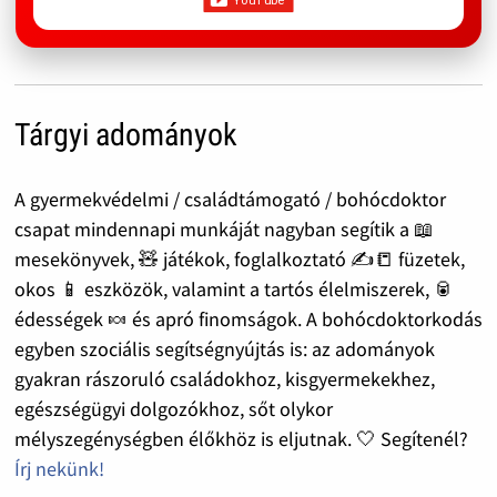
Tárgyi adományok
A gyermekvédelmi / családtámogató / bohócdoktor
csapat mindennapi munkáját nagyban segítik a 📖
mesekönyvek, 🧸 játékok, foglalkoztató ✍️📒 füzetek,
okos 📱 eszközök, valamint a tartós élelmiszerek, 🥫
édességek 🍬 és apró finomságok. A bohócdoktorkodás
egyben szociális segítségnyújtás is: az adományok
gyakran rászoruló családokhoz, kisgyermekekhez,
egészségügyi dolgozókhoz, sőt olykor
mélyszegénységben élőkhöz is eljutnak. 🤍 Segítenél?
Írj nekünk!