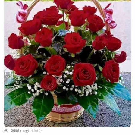
2696
megtekintés