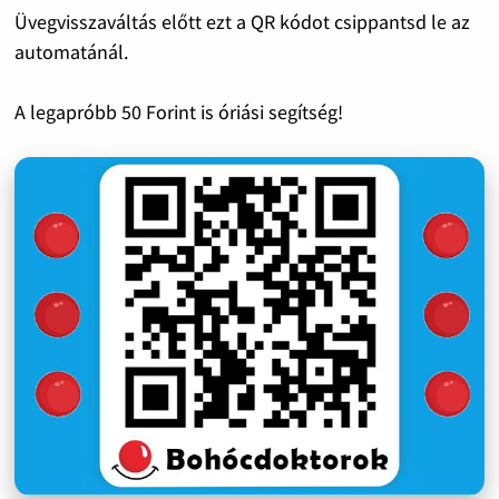
Üvegvisszaváltás előtt ezt a QR kódot csippantsd le az
automatánál.
A legapróbb 50 Forint is óriási segítség!