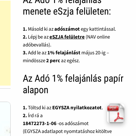
menete eSzja felületen:
1.
Másold ki az
adószámot
egy kattintással.
2.
Lépj be az
eSZJA felületre
(NAV online
adóbevallás).
3.
Add le az
1% felajánlást
május 20-ig –
mindössze
2 perc
az egész.
Az Adó 1% felajánlás papír
alapon
1.
Töltsd ki az
EGYSZA nyilatkozatot
.
2.
Írd rá a
18472273-1-06
-os adószámot
(EGYSZA adatlapot nyomtatáshoz kitöltve