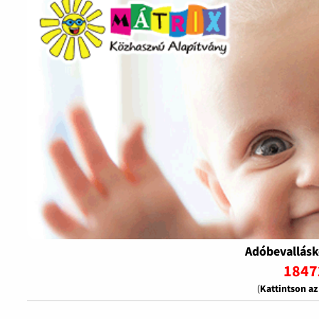
Adóbevallásk
1847
(
Kattintson a