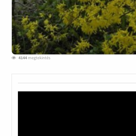
4144
megtekintés