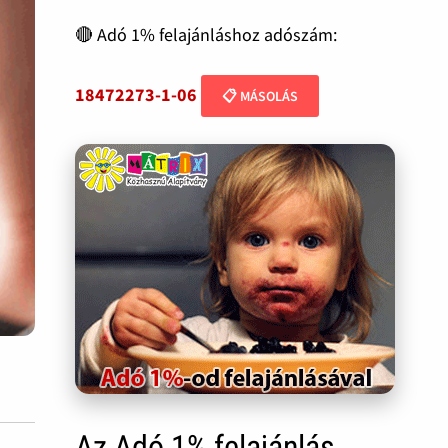
🔴 Adó 1% felajánláshoz adószám:
18472273-1-06
📋 MÁSOLÁS
Az Adó 1% felajánlás