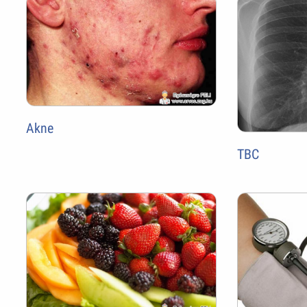
Akne
TBC