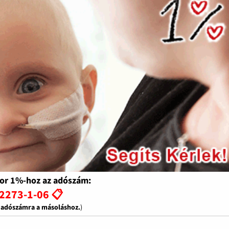
or 1%-hoz az adószám:
2273-1-06 📋
z adószámra a másoláshoz.
)