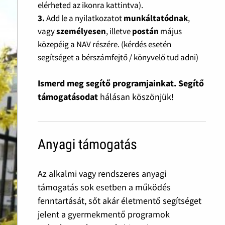
elérheted az ikonra kattintva).
3.
Add le a nyilatkozatot
munkáltatódnak
,
vagy
személyesen
, illetve
postán
május
közepéig a NAV részére. (kérdés esetén
segítséget a bérszámfejtő / könyvelő tud adni)
Ismerd meg segítő programjainkat. Segítő
támogatásodat
hálásan köszönjük!
Anyagi támogatás
Az alkalmi vagy rendszeres anyagi
támogatás sok esetben a működés
fenntartását, sőt akár életmentő segítséget
jelent a gyermekmentő programok