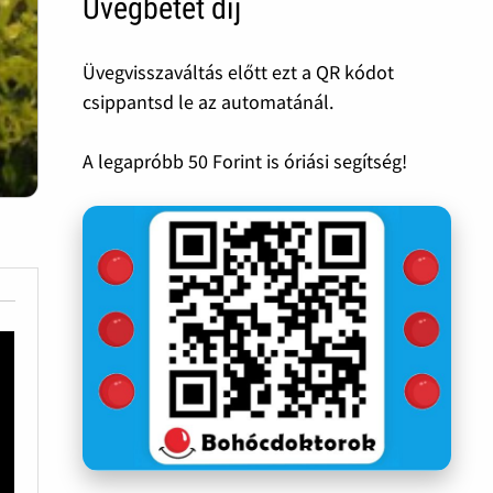
Üvegbetét díj
Üvegvisszaváltás előtt ezt a QR kódot
csippantsd le az automatánál.
A legapróbb 50 Forint is óriási segítség!