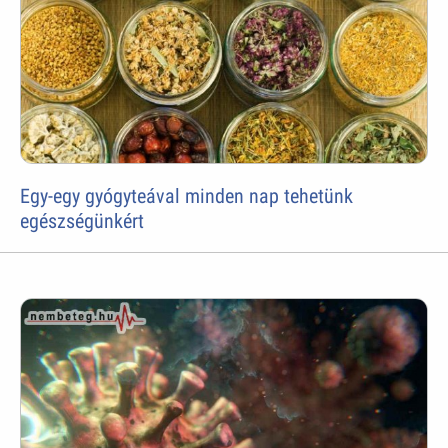
Egy-egy gyógyteával minden nap tehetünk
egészségünkért