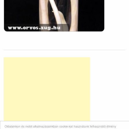
Oldalainkon és mobil alkalmazásainkban cookie-kat használunk felhasználói élmény