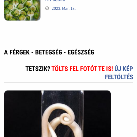
2023. Mar. 18.
A FÉRGEK - BETEGSÉG - EGÉSZSÉG
TETSZIK?
TÖLTS FEL FOTÓT TE IS!
ÚJ KÉP
FELTÖLTÉS