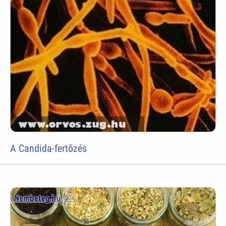
A Candida-fertõzés