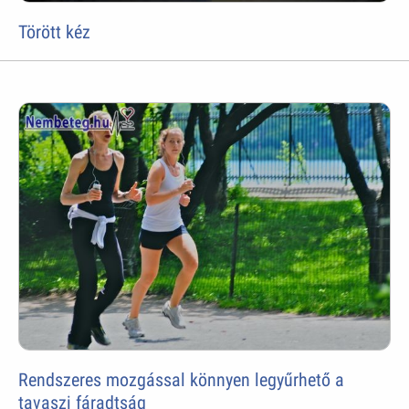
Törött kéz
Rendszeres mozgással könnyen legyűrhető a
tavaszi fáradtság