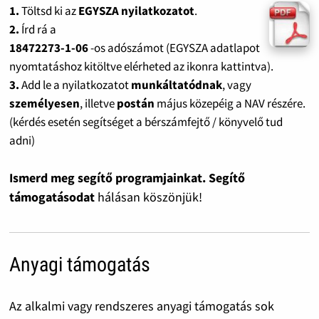
1.
Töltsd ki az
EGYSZA nyilatkozatot
.
2.
Írd rá a
18472273-1-06
-os adószámot (EGYSZA adatlapot
nyomtatáshoz kitöltve elérheted az ikonra kattintva).
3.
Add le a nyilatkozatot
munkáltatódnak
, vagy
személyesen
, illetve
postán
május közepéig a NAV részére.
(kérdés esetén segítséget a bérszámfejtő / könyvelő tud
adni)
Ismerd meg segítő programjainkat. Segítő
támogatásodat
hálásan köszönjük!
Anyagi támogatás
Az alkalmi vagy rendszeres anyagi támogatás sok