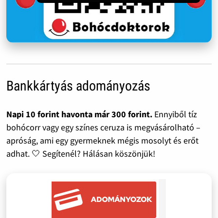
Bankkártyás adományozás
Napi 10 forint havonta már 300 forint.
Ennyiből tíz
bohócorr vagy egy színes ceruza is megvásárolható –
apróság, ami egy gyermeknek mégis mosolyt és erőt
adhat. 🤍 Segítenél? Hálásan köszönjük!