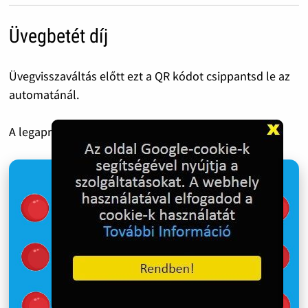
Üvegbetét díj
Üvegvisszaváltás előtt ezt a QR kódot csippantsd le az
automatánál.
A legapróbb 50 Forint is óriási segítség!