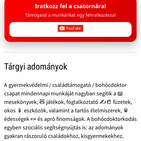
Iratkozz fel a csatornára!
Támogasd a munkánkat egy feliratkozással
Tárgyi adományok
A gyermekvédelmi / családtámogató / bohócdoktor
csapat mindennapi munkáját nagyban segítik a 📖
mesekönyvek, 🧸 játékok, foglalkoztató ✍️📒 füzetek,
okos 📱 eszközök, valamint a tartós élelmiszerek, 🥫
édességek 🍬 és apró finomságok. A bohócdoktorkodás
egyben szociális segítségnyújtás is: az adományok
gyakran rászoruló családokhoz, kisgyermekekhez,