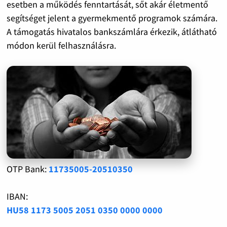
esetben a működés fenntartását, sőt akár életmentő
segítséget jelent a gyermekmentő programok számára.
A támogatás hivatalos bankszámlára érkezik, átlátható
módon kerül felhasználásra.
OTP Bank:
11735005-20510350
IBAN:
HU58 1173 5005 2051 0350 0000 0000