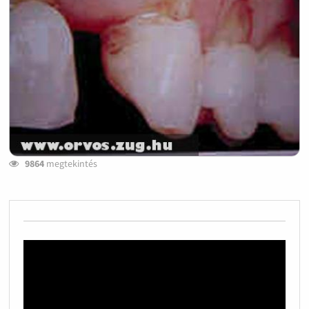
9864
megtekintés