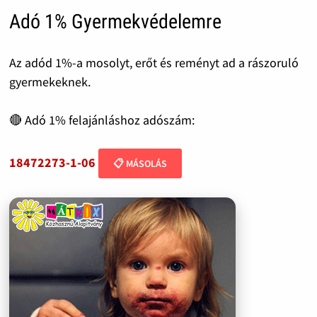
Adó 1% Gyermekvédelemre
Az adód 1%-a mosolyt, erőt és reményt ad a rászoruló
gyermekeknek.
🔴 Adó 1% felajánláshoz adószám:
18472273-1-06
📋 MÁSOLÁS