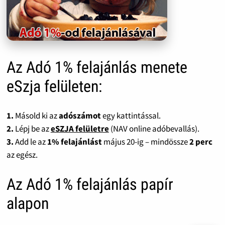
Az Adó 1% felajánlás menete
eSzja felületen:
1.
Másold ki az
adószámot
egy kattintással.
2.
Lépj be az
eSZJA felületre
(NAV online adóbevallás).
3.
Add le az
1% felajánlást
május 20-ig – mindössze
2 perc
az egész.
Az Adó 1% felajánlás papír
alapon