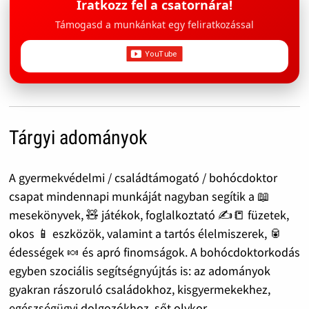
Iratkozz fel a csatornára!
Támogasd a munkánkat egy feliratkozással
Tárgyi adományok
A gyermekvédelmi / családtámogató / bohócdoktor
csapat mindennapi munkáját nagyban segítik a 📖
mesekönyvek, 🧸 játékok, foglalkoztató ✍️📒 füzetek,
okos 📱 eszközök, valamint a tartós élelmiszerek, 🥫
édességek 🍬 és apró finomságok. A bohócdoktorkodás
egyben szociális segítségnyújtás is: az adományok
gyakran rászoruló családokhoz, kisgyermekekhez,
egészségügyi dolgozókhoz, sőt olykor