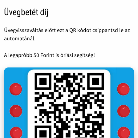
Üvegbetét díj
Üvegvisszaváltás előtt ezt a QR kódot csippantsd le az
automatánál.
A legapróbb 50 Forint is óriási segítség!