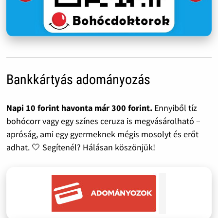
Bankkártyás adományozás
Napi 10 forint havonta már 300 forint.
Ennyiből tíz
bohócorr vagy egy színes ceruza is megvásárolható –
apróság, ami egy gyermeknek mégis mosolyt és erőt
adhat. 🤍 Segítenél? Hálásan köszönjük!