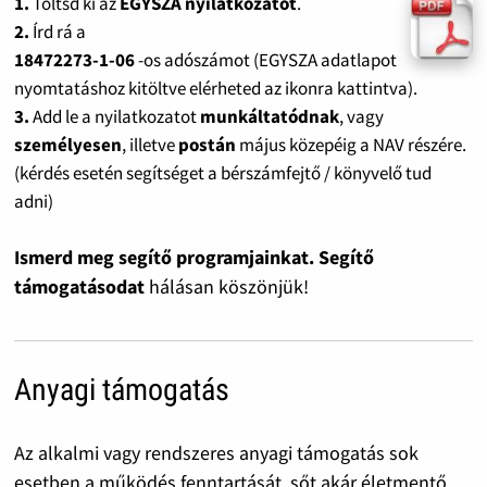
1.
Töltsd ki az
EGYSZA nyilatkozatot
.
2.
Írd rá a
18472273-1-06
-os adószámot (EGYSZA adatlapot
nyomtatáshoz kitöltve elérheted az ikonra kattintva).
3.
Add le a nyilatkozatot
munkáltatódnak
, vagy
személyesen
, illetve
postán
május közepéig a NAV részére.
(kérdés esetén segítséget a bérszámfejtő / könyvelő tud
adni)
Ismerd meg segítő programjainkat. Segítő
támogatásodat
hálásan köszönjük!
Anyagi támogatás
Az alkalmi vagy rendszeres anyagi támogatás sok
esetben a működés fenntartását, sőt akár életmentő