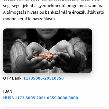
segítséget jelent a gyermekmentő programok számára.
A támogatás hivatalos bankszámlára érkezik, átlátható
módon kerül felhasználásra.
OTP Bank:
11735005-20510350
IBAN:
HU58 1173 5005 2051 0350 0000 0000