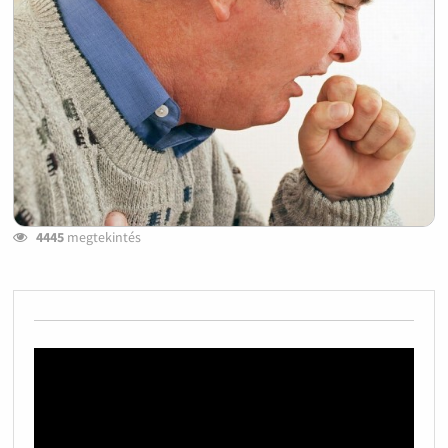
4445
megtekintés