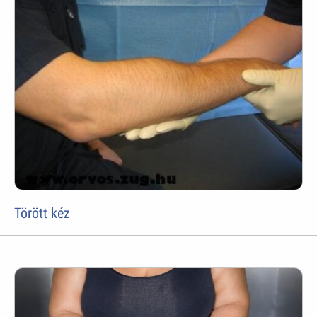
Törött kéz