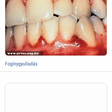
Fogínygyulladás