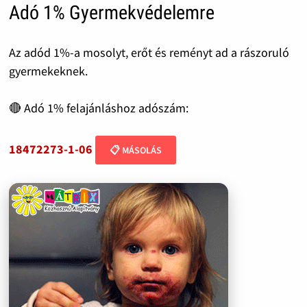
Adó 1% Gyermekvédelemre
Az adód 1%-a mosolyt, erőt és reményt ad a rászoruló
gyermekeknek.
🔴 Adó 1% felajánláshoz adószám:
18472273-1-06
📋 MÁSOLÁS