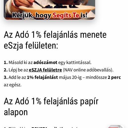
Az Adó 1% felajánlás menete
eSzja felületen:
1.
Másold ki az
adószámot
egy kattintással.
2.
Lépj be az
eSZJA felületre
(NAV online adóbevallás).
3.
Add le az
1% felajánlást
május 20-ig – mindössze
2 perc
az egész.
Az Adó 1% felajánlás papír
alapon