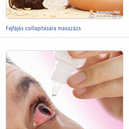
Fejfájás csillapítására masszázs