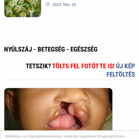
2023. Mar. 18.
NYÚLSZÁJ - BETEGSÉG - EGÉSZSÉG
TETSZIK?
TÖLTS FEL FOTÓT TE IS!
ÚJ KÉP
FELTÖLTÉS
Oldalainkon és mobil alkalmazásainkban cookie-kat használunk felhasználói élmény