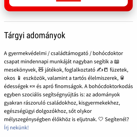
Tárgyi adományok
A gyermekvédelmi / családtámogató / bohócdoktor
csapat mindennapi munkáját nagyban segítik a 📖
mesekönyvek, 🧸 játékok, foglalkoztató ✍️📒 füzetek,
okos 📱 eszközök, valamint a tartós élelmiszerek, 🥫
édességek 🍬 és apró finomságok. A bohócdoktorkodás
egyben szociális segítségnyújtás is: az adományok
gyakran rászoruló családokhoz, kisgyermekekhez,
egészségügyi dolgozókhoz, sőt olykor
mélyszegénységben élőkhöz is eljutnak. 🤍 Segítenél?
Írj nekünk!