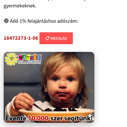
gyermekeknek.
🔴 Adó 1% felajánláshoz adószám:
18472273-1-06
📋 MÁSOLÁS