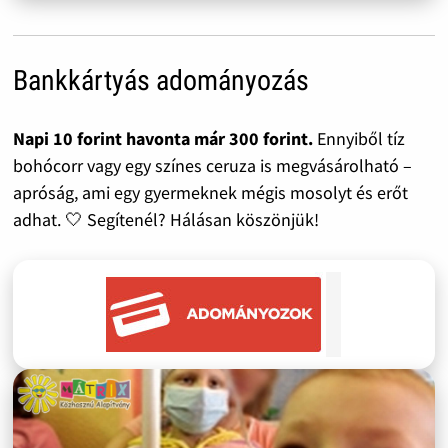
Bankkártyás adományozás
Napi 10 forint havonta már 300 forint.
Ennyiből tíz
bohócorr vagy egy színes ceruza is megvásárolható –
apróság, ami egy gyermeknek mégis mosolyt és erőt
adhat. 🤍 Segítenél? Hálásan köszönjük!