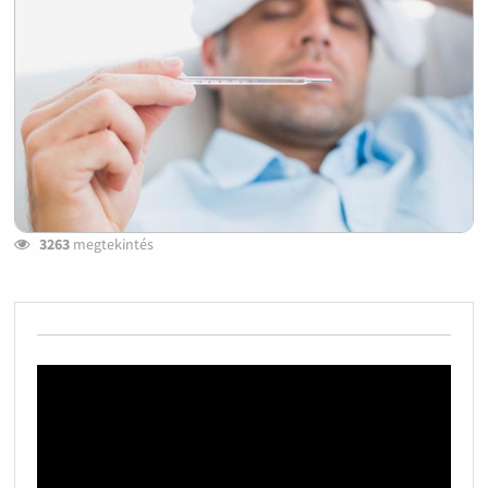
3263
megtekintés