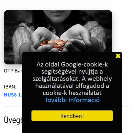
OTP Bank:
11735005-20510350
IBAN:
HU58 1173 5005 2051 0350 0000 0000
Üvegbetét díj