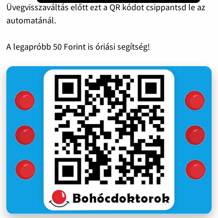
Üvegvisszaváltás előtt ezt a QR kódot csippantsd le az
automatánál.
A legapróbb 50 Forint is óriási segítség!