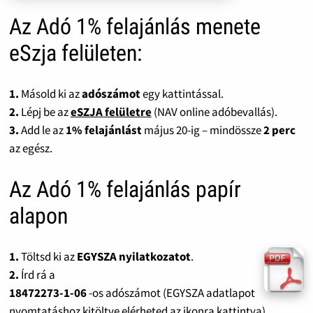
Az Adó 1% felajánlás menete
eSzja felületen:
1.
Másold ki az
adószámot
egy kattintással.
2.
Lépj be az
eSZJA felületre
(NAV online adóbevallás).
3.
Add le az
1% felajánlást
május 20-ig – mindössze
2 perc
az egész.
Az Adó 1% felajánlás papír
alapon
1.
Töltsd ki az
EGYSZA nyilatkozatot
.
2.
Írd rá a
18472273-1-06
-os adószámot (EGYSZA adatlapot
nyomtatáshoz kitöltve elérheted az ikonra kattintva).