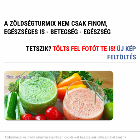
A ZÖLDSÉGTURMIX NEM CSAK FINOM,
EGÉSZSÉGES IS - BETEGSÉG - EGÉSZSÉG
TETSZIK?
TÖLTS FEL FOTÓT TE IS!
ÚJ KÉP
FELTÖLTÉS
Oldalainkon és mobil alkalmazásainkban cookie-kat használunk felhasználói élmény