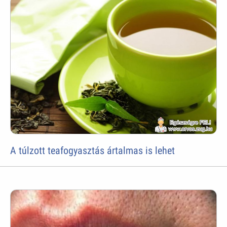
A túlzott teafogyasztás ártalmas is lehet