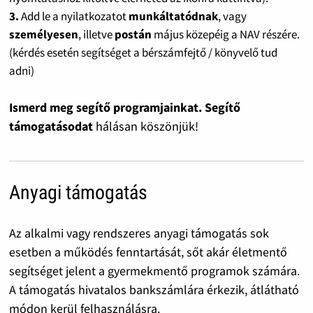
3.
Add le a nyilatkozatot
munkáltatódnak
, vagy
személyesen
, illetve
postán
május közepéig a NAV részére.
(kérdés esetén segítséget a bérszámfejtő / könyvelő tud
adni)
Ismerd meg segítő programjainkat. Segítő
támogatásodat
hálásan köszönjük!
Anyagi támogatás
Az alkalmi vagy rendszeres anyagi támogatás sok
esetben a működés fenntartását, sőt akár életmentő
segítséget jelent a gyermekmentő programok számára.
A támogatás hivatalos bankszámlára érkezik, átlátható
módon kerül felhasználásra.