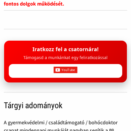
fontos dolgok működését.
Iratkozz fel a csatornára!
Támogasd a munkánkat egy feliratkozással
Tárgyi adományok
A gyermekvédelmi / családtámogató / bohócdoktor
csapat mindennapi munkáját nagyban segítik a 📖