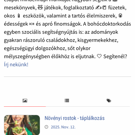
mesekönyvek, 🧸 játékok, foglalkoztató ✍️📒 füzetek,
okos 📱 eszközök, valamint a tartós élelmiszerek, 🥫
édességek 🍬 és apró finomságok. A bohócdoktorkodás
egyben szociális segítségnyújtás is: az adományok
gyakran rászoruló családokhoz, kisgyermekekhez,
egészségügyi dolgozókhoz, sőt olykor
mélyszegénységben élőkhöz is eljutnak. 🤍 Segítenél?
Írj nekünk!
Növényi rostok - táplálkozás
2025. Nov. 12.