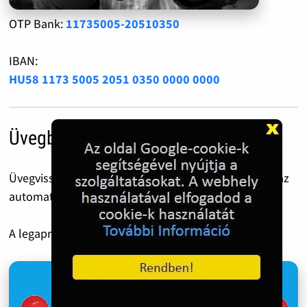
OTP Bank:
11735005-20510350
IBAN:
HU58 1173 5005 2051 0350 0000 0000
Üvegbetét díj
Üvegvisszaváltás előtt ezt a QR kódot csippantsd le az
automatánál.
A legapróbb 50 Forint is óriási segítség!