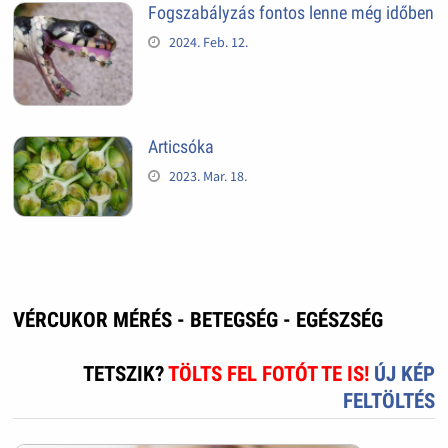
Fogszabályzás fontos lenne még időben
2024. Feb. 12.
Articsóka
2023. Mar. 18.
VÉRCUKOR MÉRÉS - BETEGSÉG - EGÉSZSÉG
TETSZIK?
TÖLTS FEL FOTÓT TE IS!
ÚJ KÉP
FELTÖLTÉS