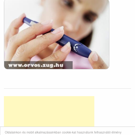
Oldalainkon és mobil alkalmazásainkban cookie-kat használunk felhasználói élmény