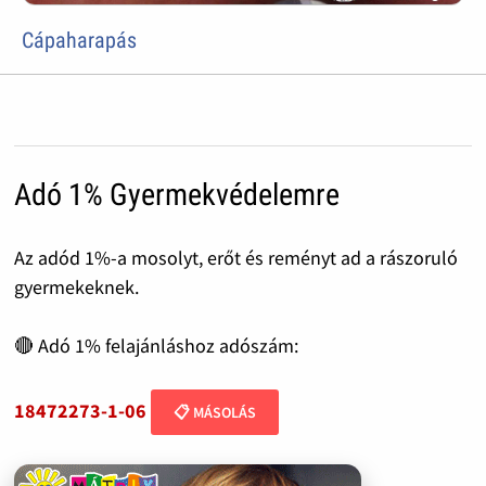
Cápaharapás
Adó 1% Gyermekvédelemre
Az adód 1%-a mosolyt, erőt és reményt ad a rászoruló
gyermekeknek.
🔴 Adó 1% felajánláshoz adószám:
18472273-1-06
📋 MÁSOLÁS