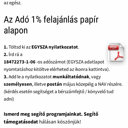
az egész.
Az Adó 1% felajánlás papír
alapon
1.
Töltsd ki az
EGYSZA nyilatkozatot
.
2.
Írd rá a
18472273-1-06
-os adószámot (EGYSZA adatlapot
nyomtatáshoz kitöltve elérheted az ikonra kattintva).
3.
Add le a nyilatkozatot
munkáltatódnak
, vagy
személyesen
, illetve
postán
május közepéig a NAV részére.
(kérdés esetén segítséget a bérszámfejtő / könyvelő tud
adni)
Ismerd meg segítő programjainkat. Segítő
támogatásodat
hálásan köszönjük!