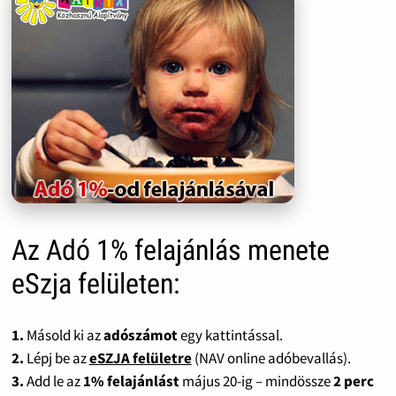
Az Adó 1% felajánlás menete
eSzja felületen:
1.
Másold ki az
adószámot
egy kattintással.
2.
Lépj be az
eSZJA felületre
(NAV online adóbevallás).
3.
Add le az
1% felajánlást
május 20-ig – mindössze
2 perc