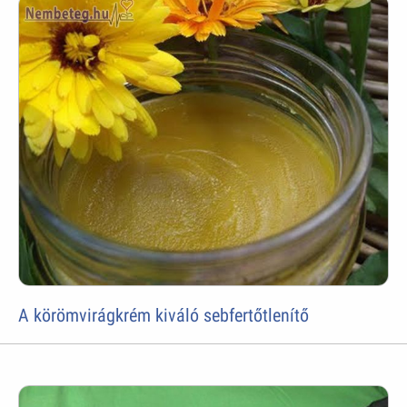
A körömvirágkrém kiváló sebfertőtlenítő