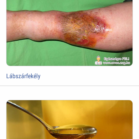
Lábszárfekély