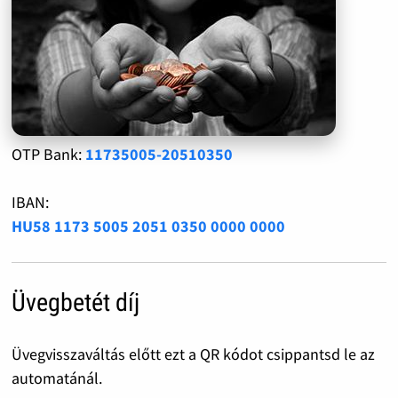
OTP Bank:
11735005-20510350
IBAN:
HU58 1173 5005 2051 0350 0000 0000
Üvegbetét díj
Üvegvisszaváltás előtt ezt a QR kódot csippantsd le az
automatánál.