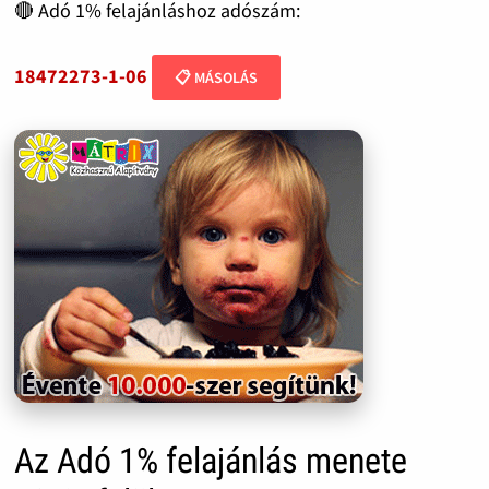
🔴 Adó 1% felajánláshoz adószám:
18472273-1-06
📋 MÁSOLÁS
Az Adó 1% felajánlás menete