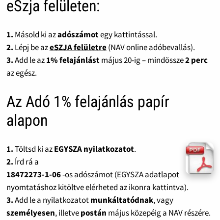
eSzja felületen:
1.
Másold ki az
adószámot
egy kattintással.
2.
Lépj be az
eSZJA felületre
(NAV online adóbevallás).
3.
Add le az
1% felajánlást
május 20-ig – mindössze
2 perc
az egész.
Az Adó 1% felajánlás papír
alapon
1.
Töltsd ki az
EGYSZA nyilatkozatot
.
2.
Írd rá a
18472273-1-06
-os adószámot (EGYSZA adatlapot
nyomtatáshoz kitöltve elérheted az ikonra kattintva).
3.
Add le a nyilatkozatot
munkáltatódnak
, vagy
személyesen
, illetve
postán
május közepéig a NAV részére.