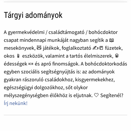
Tárgyi adományok
A gyermekvédelmi / családtámogató / bohócdoktor
csapat mindennapi munkáját nagyban segítik a 📖
mesekönyvek, 🧸 játékok, foglalkoztató ✍️📒 füzetek,
okos 📱 eszközök, valamint a tartós élelmiszerek, 🥫
édességek 🍬 és apró finomságok. A bohócdoktorkodás
egyben szociális segítségnyújtás is: az adományok
gyakran rászoruló családokhoz, kisgyermekekhez,
egészségügyi dolgozókhoz, sőt olykor
mélyszegénységben élőkhöz is eljutnak. 🤍 Segítenél?
Írj nekünk!