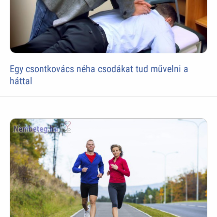
Egy csontkovács néha csodákat tud művelni a
háttal