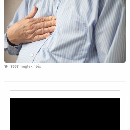
7657
megtekintés