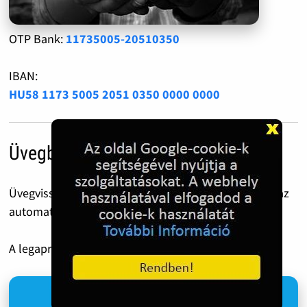
OTP Bank:
11735005-20510350
IBAN:
HU58 1173 5005 2051 0350 0000 0000
Üvegbetét díj
Üvegvisszaváltás előtt ezt a QR kódot csippantsd le az
automatánál.
A legapróbb 50 Forint is óriási segítség!