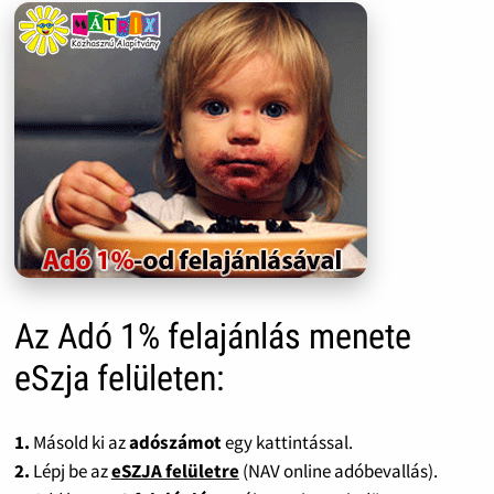
Az Adó 1% felajánlás menete
eSzja felületen:
1.
Másold ki az
adószámot
egy kattintással.
2.
Lépj be az
eSZJA felületre
(NAV online adóbevallás).