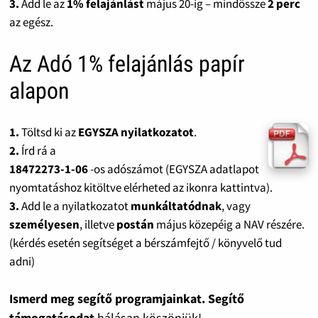
3.
Add le az
1% felajánlást
május 20-ig – mindössze
2 perc
az egész.
Az Adó 1% felajánlás papír
alapon
1.
Töltsd ki az
EGYSZA nyilatkozatot
.
2.
Írd rá a
18472273-1-06
-os adószámot (EGYSZA adatlapot
nyomtatáshoz kitöltve elérheted az ikonra kattintva).
3.
Add le a nyilatkozatot
munkáltatódnak
, vagy
személyesen
, illetve
postán
május közepéig a NAV részére.
(kérdés esetén segítséget a bérszámfejtő / könyvelő tud
adni)
Ismerd meg segítő programjainkat. Segítő
támogatásodat
hálásan köszönjük!