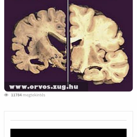
11784
megtekintés