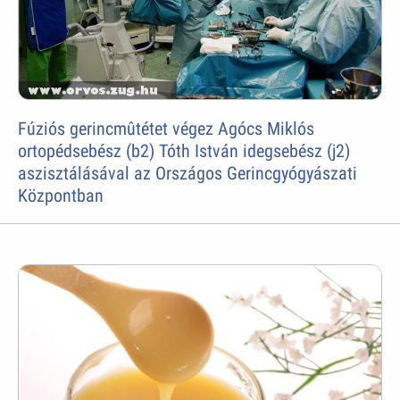
Fúziós gerincmûtétet végez Agócs Miklós
ortopédsebész (b2) Tóth István idegsebész (j2)
aszisztálásával az Országos Gerincgyógyászati
Központban