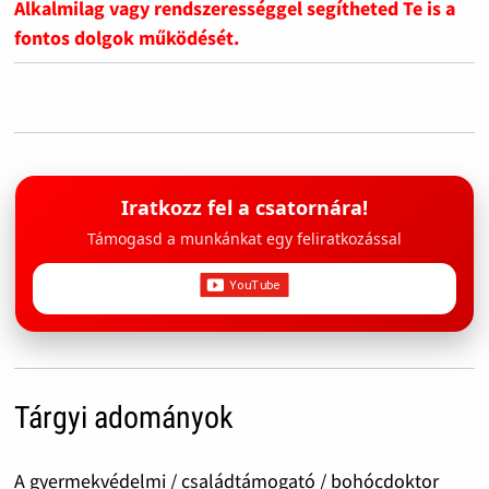
Alkalmilag vagy rendszerességgel segítheted Te is a
fontos dolgok működését.
Iratkozz fel a csatornára!
Támogasd a munkánkat egy feliratkozással
Tárgyi adományok
A gyermekvédelmi / családtámogató / bohócdoktor