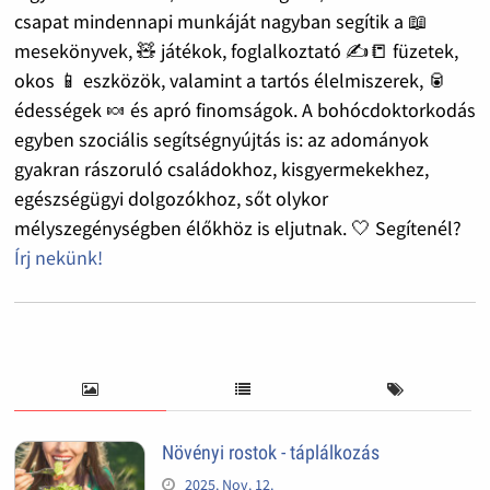
csapat mindennapi munkáját nagyban segítik a 📖
mesekönyvek, 🧸 játékok, foglalkoztató ✍️📒 füzetek,
okos 📱 eszközök, valamint a tartós élelmiszerek, 🥫
édességek 🍬 és apró finomságok. A bohócdoktorkodás
egyben szociális segítségnyújtás is: az adományok
gyakran rászoruló családokhoz, kisgyermekekhez,
egészségügyi dolgozókhoz, sőt olykor
mélyszegénységben élőkhöz is eljutnak. 🤍 Segítenél?
Írj nekünk!
Növényi rostok - táplálkozás
2025. Nov. 12.