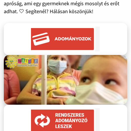
apróság, ami egy gyermeknek mégis mosolyt és erőt
adhat. 🤍 Segítenél? Hálásan köszönjük!