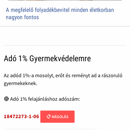
A megfelelő folyadékbevitel minden életkorban
nagyon fontos
Adó 1% Gyermekvédelemre
Az adód 1%-a mosolyt, erőt és reményt ad a rászoruló
gyermekeknek.
🔴 Adó 1% felajánláshoz adószám:
18472273-1-06
📋 MÁSOLÁS