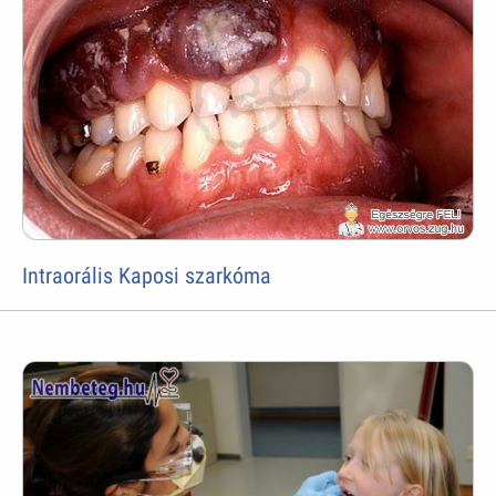
Intraorális Kaposi szarkóma