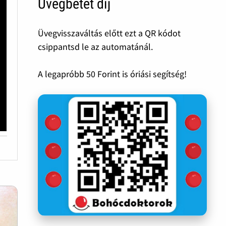
Üvegbetét díj
Üvegvisszaváltás előtt ezt a QR kódot
csippantsd le az automatánál.
A legapróbb 50 Forint is óriási segítség!