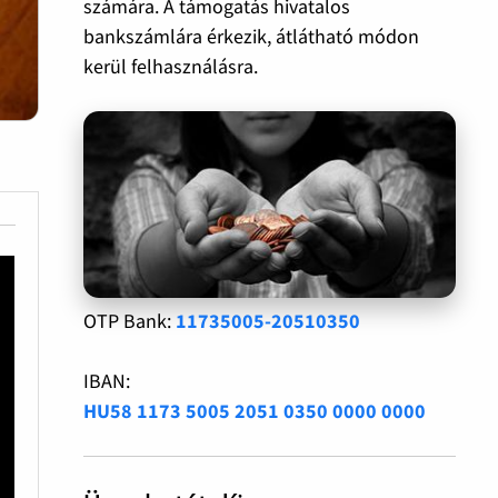
számára. A támogatás hivatalos
bankszámlára érkezik, átlátható módon
kerül felhasználásra.
OTP Bank:
11735005-20510350
IBAN:
HU58 1173 5005 2051 0350 0000 0000