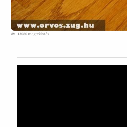
13080
megtekintés