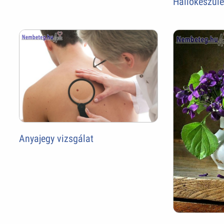
Hallókészül
Anyajegy vizsgálat