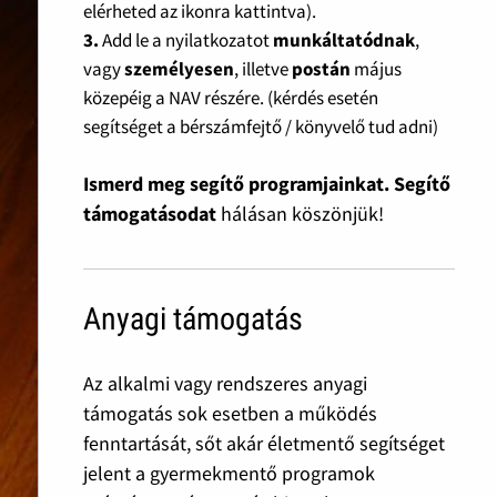
elérheted az ikonra kattintva).
3.
Add le a nyilatkozatot
munkáltatódnak
,
vagy
személyesen
, illetve
postán
május
közepéig a NAV részére. (kérdés esetén
segítséget a bérszámfejtő / könyvelő tud adni)
Ismerd meg segítő programjainkat. Segítő
támogatásodat
hálásan köszönjük!
Anyagi támogatás
Az alkalmi vagy rendszeres anyagi
támogatás sok esetben a működés
fenntartását, sőt akár életmentő segítséget
jelent a gyermekmentő programok