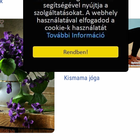
ék
Kismama jóga