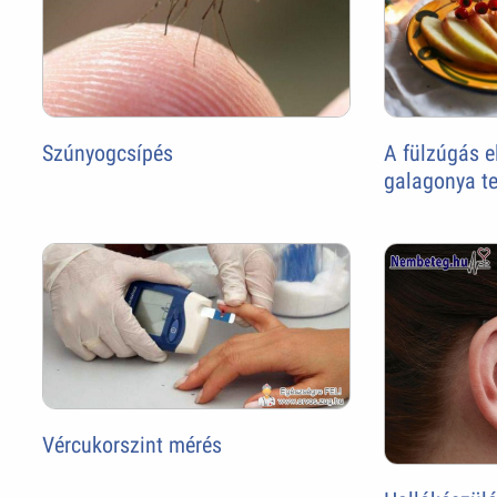
Szúnyogcsípés
A fülzúgás e
galagonya t
Vércukorszint mérés