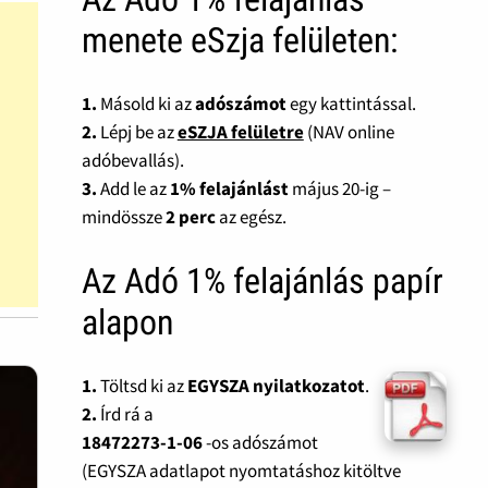
menete eSzja felületen:
1.
Másold ki az
adószámot
egy kattintással.
2.
Lépj be az
eSZJA felületre
(NAV online
adóbevallás).
3.
Add le az
1% felajánlást
május 20-ig –
mindössze
2 perc
az egész.
Az Adó 1% felajánlás papír
alapon
1.
Töltsd ki az
EGYSZA nyilatkozatot
.
2.
Írd rá a
18472273-1-06
-os adószámot
(EGYSZA adatlapot nyomtatáshoz kitöltve