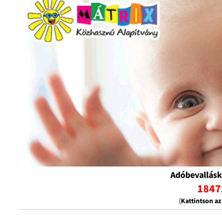
Adóbevallásk
1847
(
Kattintson a