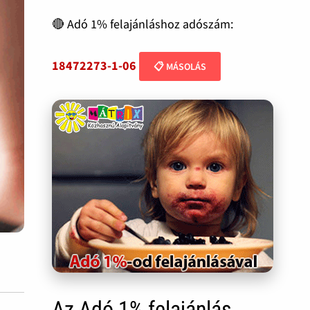
🔴 Adó 1% felajánláshoz adószám:
18472273-1-06
📋 MÁSOLÁS
Az Adó 1% felajánlás