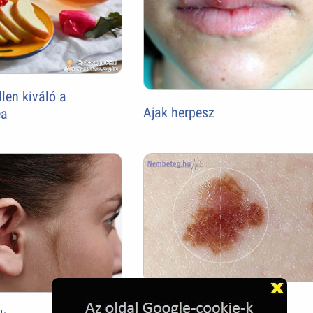
llen kiváló a
Ajak herpesz
ea
Melanoma, bőrrák