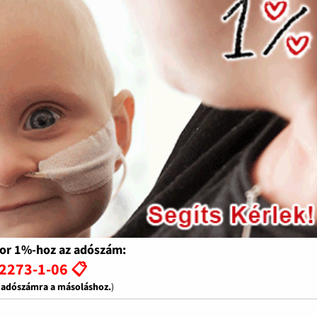
or 1%-hoz az adószám:
2273-1-06 📋
z adószámra a másoláshoz.
)