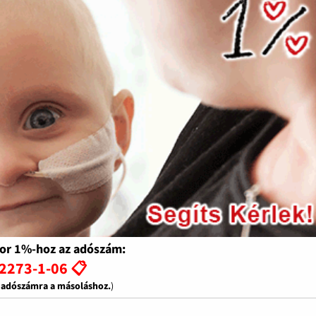
or 1%-hoz az adószám:
2273-1-06 📋
z adószámra a másoláshoz.
)