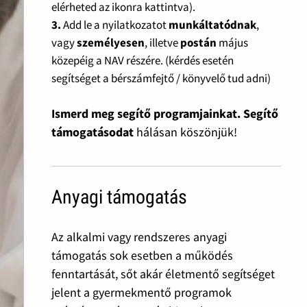
elérheted az ikonra kattintva).
3.
Add le a nyilatkozatot
munkáltatódnak
,
vagy
személyesen
, illetve
postán
május
közepéig a NAV részére. (kérdés esetén
segítséget a bérszámfejtő / könyvelő tud adni)
Ismerd meg segítő programjainkat. Segítő
támogatásodat
hálásan köszönjük!
Anyagi támogatás
Az alkalmi vagy rendszeres anyagi
támogatás sok esetben a működés
fenntartását, sőt akár életmentő segítséget
jelent a gyermekmentő programok