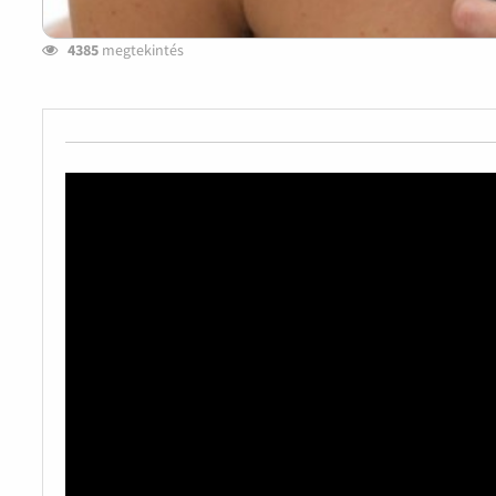
4385
megtekintés