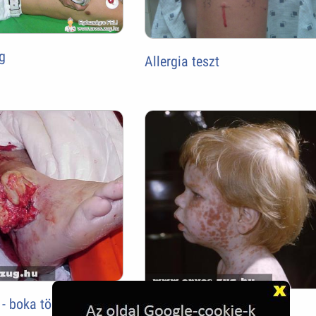
g
Allergia teszt
 - boka törés
Rózsahimlõ (rubeola)