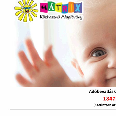
Adóbevallásk
1847
(
Kattintson a