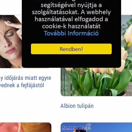
y időjárás miatt egyre
ednek a fejfájástól
Albion tulipán