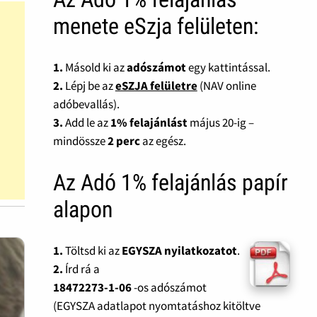
menete eSzja felületen:
1.
Másold ki az
adószámot
egy kattintással.
2.
Lépj be az
eSZJA felületre
(NAV online
adóbevallás).
3.
Add le az
1% felajánlást
május 20-ig –
mindössze
2 perc
az egész.
Az Adó 1% felajánlás papír
alapon
1.
Töltsd ki az
EGYSZA nyilatkozatot
.
2.
Írd rá a
18472273-1-06
-os adószámot
(EGYSZA adatlapot nyomtatáshoz kitöltve