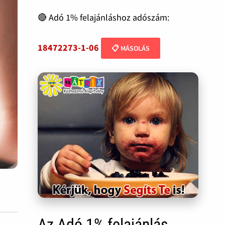
🔴 Adó 1% felajánláshoz adószám:
18472273-1-06
📋 MÁSOLÁS
Az Adó 1% felajánlás