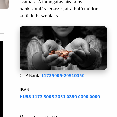
számára. A támogatás hivatalos
bankszámlára érkezik, átlátható módon
kerül felhasználásra.
OTP Bank:
11735005-20510350
IBAN:
HU58 1173 5005 2051 0350 0000 0000