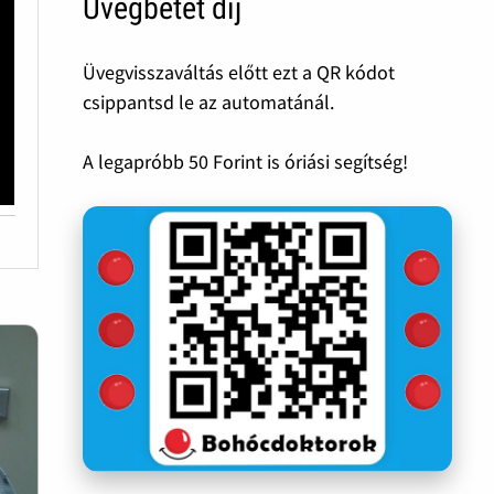
Üvegbetét díj
Üvegvisszaváltás előtt ezt a QR kódot
csippantsd le az automatánál.
A legapróbb 50 Forint is óriási segítség!