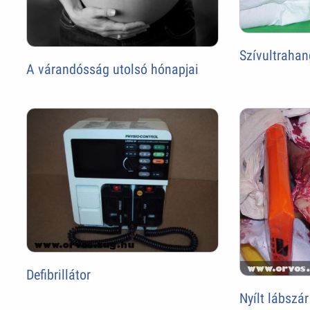
Szívultrahan
A várandósság utolsó hónapjai
Defibrillátor
Nyílt lábszár