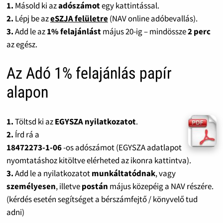
1.
Másold ki az
adószámot
egy kattintással.
2.
Lépj be az
eSZJA felületre
(NAV online adóbevallás).
3.
Add le az
1% felajánlást
május 20-ig – mindössze
2 perc
az egész.
Az Adó 1% felajánlás papír
alapon
1.
Töltsd ki az
EGYSZA nyilatkozatot
.
2.
Írd rá a
18472273-1-06
-os adószámot (EGYSZA adatlapot
nyomtatáshoz kitöltve elérheted az ikonra kattintva).
3.
Add le a nyilatkozatot
munkáltatódnak
, vagy
személyesen
, illetve
postán
május közepéig a NAV részére.
(kérdés esetén segítséget a bérszámfejtő / könyvelő tud
adni)