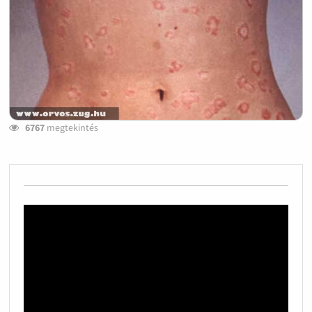
6767
megtekintés