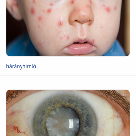
bárányhimlő