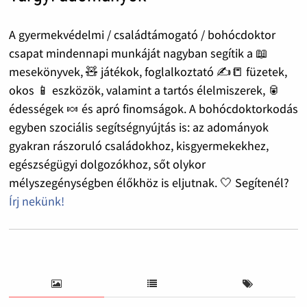
A gyermekvédelmi / családtámogató / bohócdoktor
csapat mindennapi munkáját nagyban segítik a 📖
mesekönyvek, 🧸 játékok, foglalkoztató ✍️📒 füzetek,
okos 📱 eszközök, valamint a tartós élelmiszerek, 🥫
édességek 🍬 és apró finomságok. A bohócdoktorkodás
egyben szociális segítségnyújtás is: az adományok
gyakran rászoruló családokhoz, kisgyermekekhez,
egészségügyi dolgozókhoz, sőt olykor
mélyszegénységben élőkhöz is eljutnak. 🤍 Segítenél?
Írj nekünk!