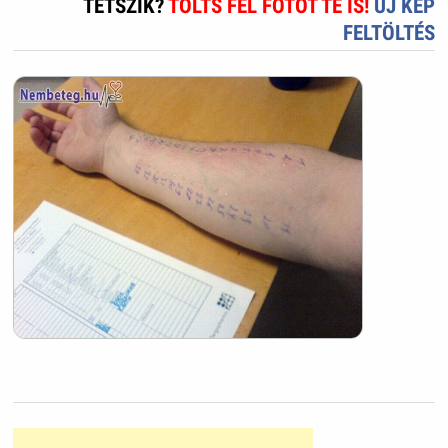
TETSZIK?
TÖLTS FEL FOTÓT TE IS!
ÚJ KÉP
FELTÖLTÉS