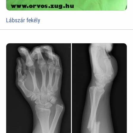
Lábszár fekély