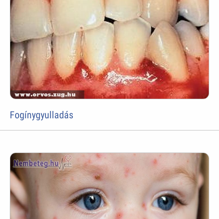
Fogínygyulladás