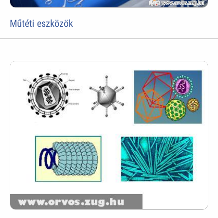
Műtéti eszközök