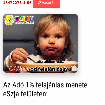
18472273-1-06
📋 MÁSOLÁS
Az Adó 1% felajánlás menete
eSzja felületen: