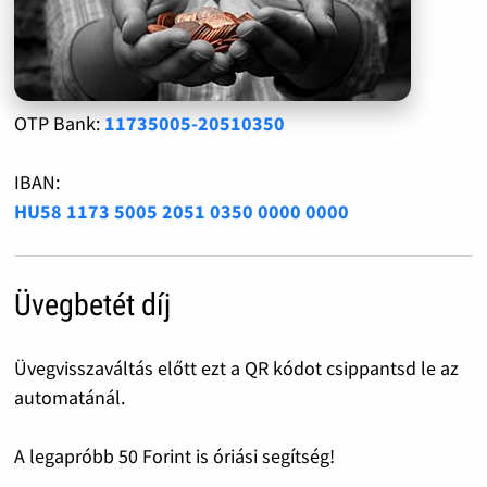
OTP Bank:
11735005-20510350
IBAN:
HU58 1173 5005 2051 0350 0000 0000
Üvegbetét díj
Üvegvisszaváltás előtt ezt a QR kódot csippantsd le az
automatánál.
A legapróbb 50 Forint is óriási segítség!