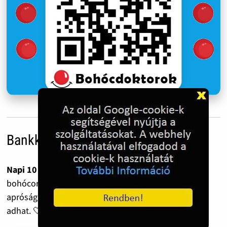
Bankkártyás adományozás
Napi 10 forint havonta már 300 forint.
Ennyiből tíz
bohócorr vagy egy színes ceruza is megvásárolható –
apróság, ami egy gyermeknek mégis mosolyt és erőt
adhat. 🤍 Segítenél? Hálásan köszönjük!