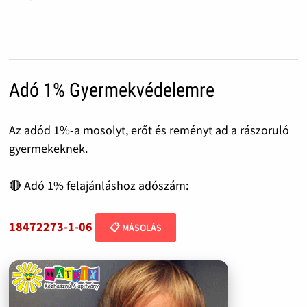
Adó 1% Gyermekvédelemre
Az adód 1%-a mosolyt, erőt és reményt ad a rászoruló
gyermekeknek.
🔴 Adó 1% felajánláshoz adószám:
18472273-1-06
📋 MÁSOLÁS