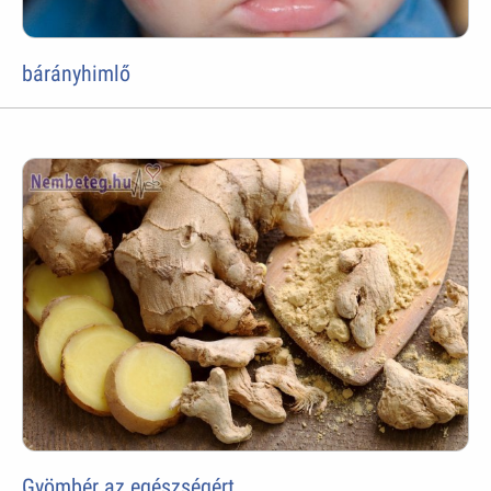
bárányhimlő
Gyömbér az egészségért