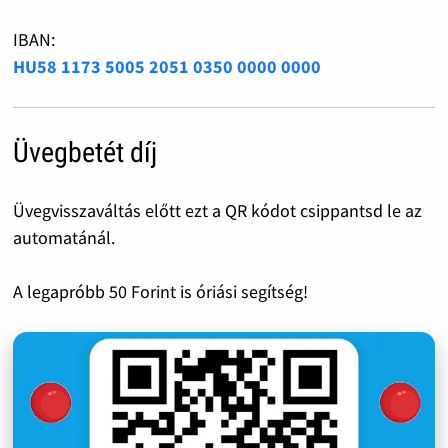
IBAN:
HU58 1173 5005 2051 0350 0000 0000
Üvegbetét díj
Üvegvisszaváltás előtt ezt a QR kódot csippantsd le az
automatánál.
A legapróbb 50 Forint is óriási segítség!