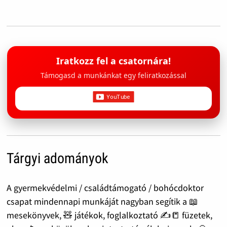
Iratkozz fel a csatornára!
Támogasd a munkánkat egy feliratkozással
Tárgyi adományok
A gyermekvédelmi / családtámogató / bohócdoktor
csapat mindennapi munkáját nagyban segítik a 📖
mesekönyvek, 🧸 játékok, foglalkoztató ✍️📒 füzetek,