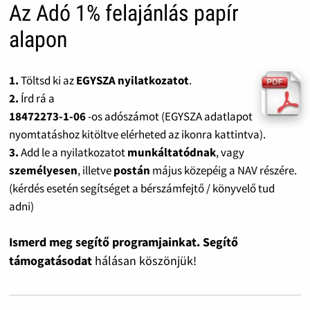
Az Adó 1% felajánlás papír
alapon
1.
Töltsd ki az
EGYSZA nyilatkozatot
.
2.
Írd rá a
18472273-1-06
-os adószámot (EGYSZA adatlapot
nyomtatáshoz kitöltve elérheted az ikonra kattintva).
3.
Add le a nyilatkozatot
munkáltatódnak
, vagy
személyesen
, illetve
postán
május közepéig a NAV részére.
(kérdés esetén segítséget a bérszámfejtő / könyvelő tud
adni)
Ismerd meg segítő programjainkat. Segítő
támogatásodat
hálásan köszönjük!