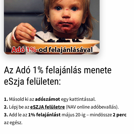
Az Adó 1% felajánlás menete
eSzja felületen:
1.
Másold ki az
adószámot
egy kattintással.
2.
Lépj be az
eSZJA felületre
(NAV online adóbevallás).
3.
Add le az
1% felajánlást
május 20-ig – mindössze
2 perc
az egész.