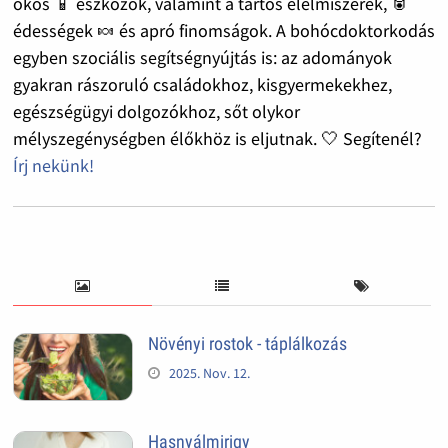
okos 📱 eszközök, valamint a tartós élelmiszerek, 🥫
édességek 🍬 és apró finomságok. A bohócdoktorkodás
egyben szociális segítségnyújtás is: az adományok
gyakran rászoruló családokhoz, kisgyermekekhez,
egészségügyi dolgozókhoz, sőt olykor
mélyszegénységben élőkhöz is eljutnak. 🤍 Segítenél?
Írj nekünk!
Növényi rostok - táplálkozás
2025. Nov. 12.
Hasnyálmirigy