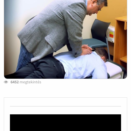
6452
megtekintés