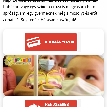
Napi 10 forint havonta már 300 forint.
Ennyiből tíz
bohócorr vagy egy színes ceruza is megvásárolható –
apróság, ami egy gyermeknek mégis mosolyt és erőt
adhat. 🤍 Segítenél? Hálásan köszönjük!