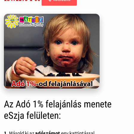
Az Adó 1% felajánlás menete
eSzja felületen:
1.
Másold ki az
adószámot
egy kattintással.