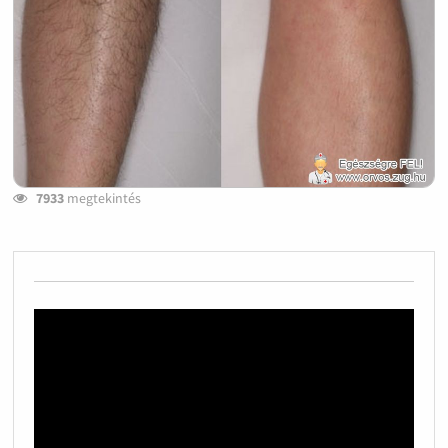
7933
megtekintés