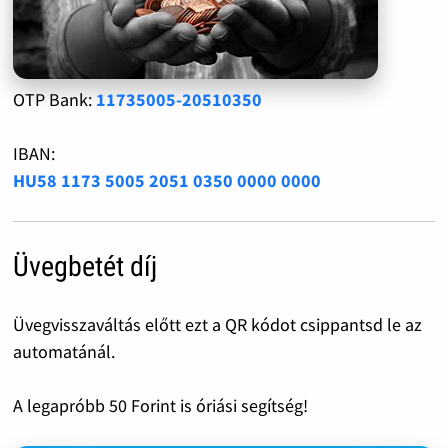
OTP Bank:
11735005-20510350
IBAN:
HU58 1173 5005 2051 0350 0000 0000
Üvegbetét díj
Üvegvisszaváltás előtt ezt a QR kódot csippantsd le az
automatánál.
A legapróbb 50 Forint is óriási segítség!