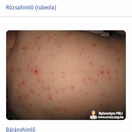
Rózsahimlõ (rubeola)
Bárányhimlő