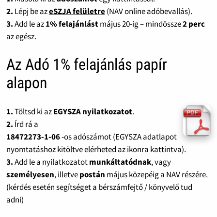
2.
Lépj be az
eSZJA felületre
(NAV online adóbevallás).
3.
Add le az
1% felajánlást
május 20-ig – mindössze
2 perc
az egész.
Az Adó 1% felajánlás papír
alapon
1.
Töltsd ki az
EGYSZA nyilatkozatot
.
2.
Írd rá a
18472273-1-06
-os adószámot (EGYSZA adatlapot
nyomtatáshoz kitöltve elérheted az ikonra kattintva).
3.
Add le a nyilatkozatot
munkáltatódnak
, vagy
személyesen
, illetve
postán
május közepéig a NAV részére.
(kérdés esetén segítséget a bérszámfejtő / könyvelő tud
adni)