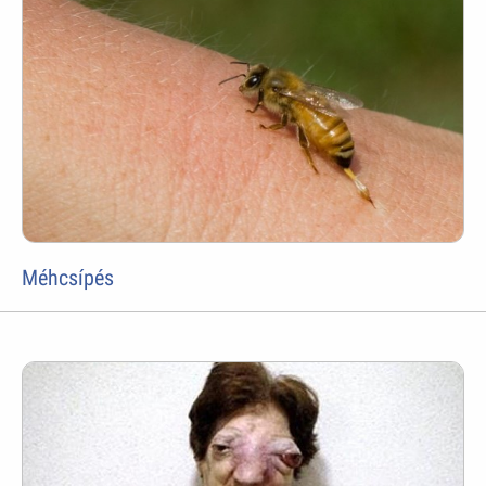
Méhcsípés