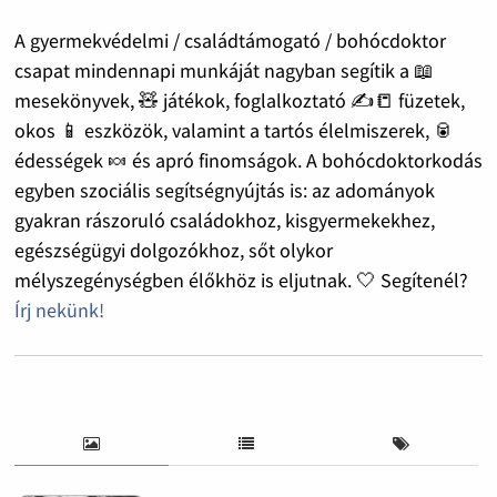
A gyermekvédelmi / családtámogató / bohócdoktor
csapat mindennapi munkáját nagyban segítik a 📖
mesekönyvek, 🧸 játékok, foglalkoztató ✍️📒 füzetek,
okos 📱 eszközök, valamint a tartós élelmiszerek, 🥫
édességek 🍬 és apró finomságok. A bohócdoktorkodás
egyben szociális segítségnyújtás is: az adományok
gyakran rászoruló családokhoz, kisgyermekekhez,
egészségügyi dolgozókhoz, sőt olykor
mélyszegénységben élőkhöz is eljutnak. 🤍 Segítenél?
Írj nekünk!