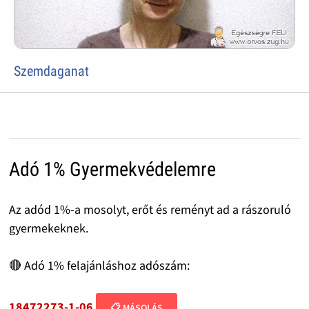
Szemdaganat
Adó 1% Gyermekvédelemre
Az adód 1%-a mosolyt, erőt és reményt ad a rászoruló
gyermekeknek.
🔴 Adó 1% felajánláshoz adószám:
18472273-1-06
📋 MÁSOLÁS