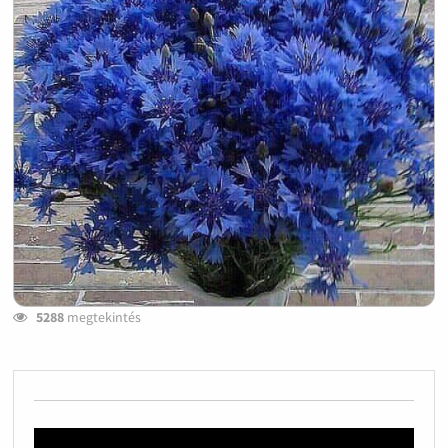
5288
megtekintés