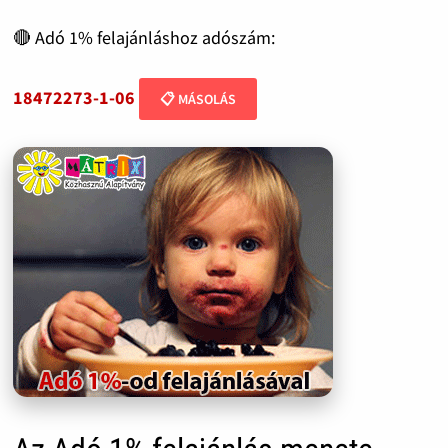
🔴 Adó 1% felajánláshoz adószám:
18472273-1-06
📋 MÁSOLÁS