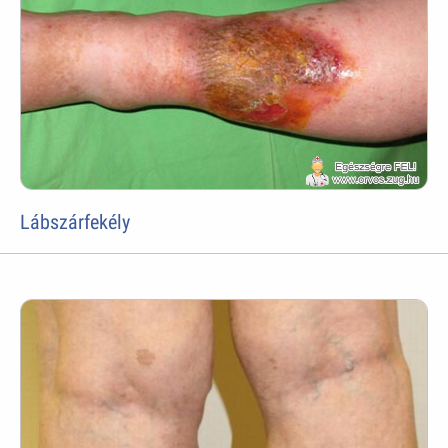
Lábszárfekély