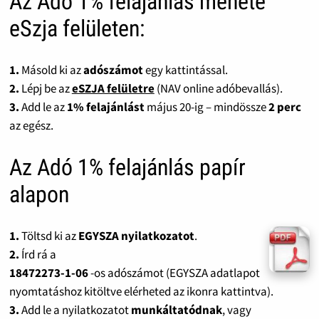
Az Adó 1% felajánlás menete
eSzja felületen:
1.
Másold ki az
adószámot
egy kattintással.
2.
Lépj be az
eSZJA felületre
(NAV online adóbevallás).
3.
Add le az
1% felajánlást
május 20-ig – mindössze
2 perc
az egész.
Az Adó 1% felajánlás papír
alapon
1.
Töltsd ki az
EGYSZA nyilatkozatot
.
2.
Írd rá a
18472273-1-06
-os adószámot (EGYSZA adatlapot
nyomtatáshoz kitöltve elérheted az ikonra kattintva).
3.
Add le a nyilatkozatot
munkáltatódnak
, vagy