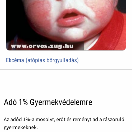
Ekcéma (atópiás bõrgyulladás)
Adó 1% Gyermekvédelemre
Az adód 1%-a mosolyt, erőt és reményt ad a rászoruló
gyermekeknek.