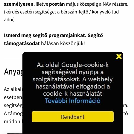
személyesen
, illetve
postán
május közepéig a NAV részére.
(kérdés esetén segítséget a bérszámfejtő / könyvelő tud
adni)
Ismerd meg segítő programjainkat. Segítő
támogatásodat
hálásan köszönjük!
Anyagi támogatás
Az alkalmi vagy rendszeres anyagi támogatás sok
esetben a működés fenntartását, sőt akár életmentő
segítséget jelent a gyermekmentő programok számára.
A támogatás hivatalos bankszámlára érkezik, átlátható
módon kerül felhasználásra.