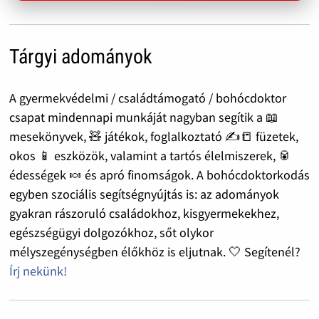
Tárgyi adományok
A gyermekvédelmi / családtámogató / bohócdoktor
csapat mindennapi munkáját nagyban segítik a 📖
mesekönyvek, 🧸 játékok, foglalkoztató ✍️📒 füzetek,
okos 📱 eszközök, valamint a tartós élelmiszerek, 🥫
édességek 🍬 és apró finomságok. A bohócdoktorkodás
egyben szociális segítségnyújtás is: az adományok
gyakran rászoruló családokhoz, kisgyermekekhez,
egészségügyi dolgozókhoz, sőt olykor
mélyszegénységben élőkhöz is eljutnak. 🤍 Segítenél?
Írj nekünk!