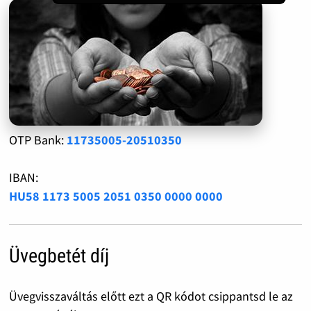
OTP Bank:
11735005-20510350
IBAN:
HU58 1173 5005 2051 0350 0000 0000
Üvegbetét díj
Üvegvisszaváltás előtt ezt a QR kódot csippantsd le az