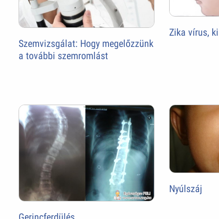
Zika vírus, k
Szemvizsgálat: Hogy megelőzzünk
a további szemromlást
Nyúlszáj
Gerincferdülés