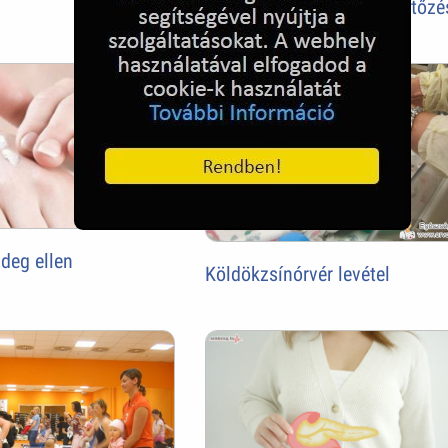
Körömgomba, gombás fertőzé
deg ellen
Köldökzsínórvér levétel