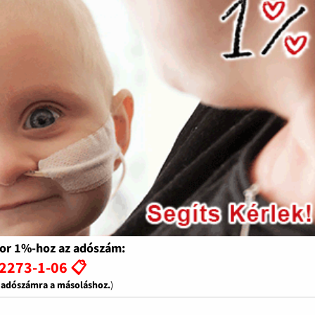
or 1%-hoz az adószám:
2273-1-06 📋
z adószámra a másoláshoz.
)