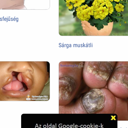
isfejűség
Sárga muskátli