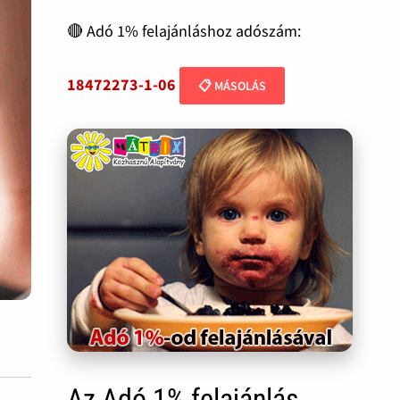
🔴 Adó 1% felajánláshoz adószám:
18472273-1-06
📋 MÁSOLÁS
Az Adó 1% felajánlás