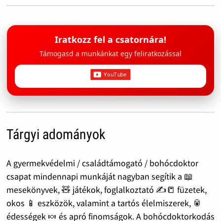
Iratkozz fel a csatornára!
Támogasd a munkánkat egy feliratkozással
Tárgyi adományok
A gyermekvédelmi / családtámogató / bohócdoktor
csapat mindennapi munkáját nagyban segítik a 📖
mesekönyvek, 🧸 játékok, foglalkoztató ✍️📒 füzetek,
okos 📱 eszközök, valamint a tartós élelmiszerek, 🥫
édességek 🍬 és apró finomságok. A bohócdoktorkodás