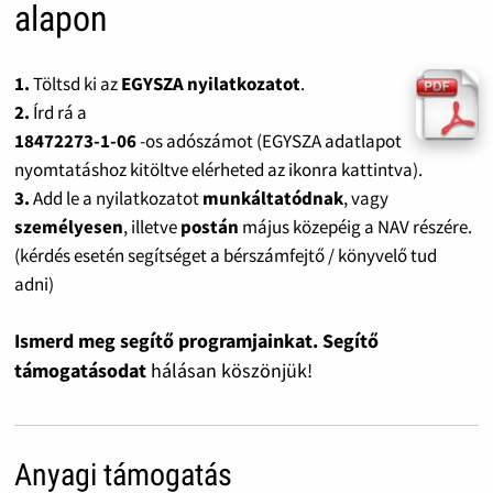
alapon
1.
Töltsd ki az
EGYSZA nyilatkozatot
.
2.
Írd rá a
18472273-1-06
-os adószámot (EGYSZA adatlapot
nyomtatáshoz kitöltve elérheted az ikonra kattintva).
3.
Add le a nyilatkozatot
munkáltatódnak
, vagy
személyesen
, illetve
postán
május közepéig a NAV részére.
(kérdés esetén segítséget a bérszámfejtő / könyvelő tud
adni)
Ismerd meg segítő programjainkat. Segítő
támogatásodat
hálásan köszönjük!
Anyagi támogatás