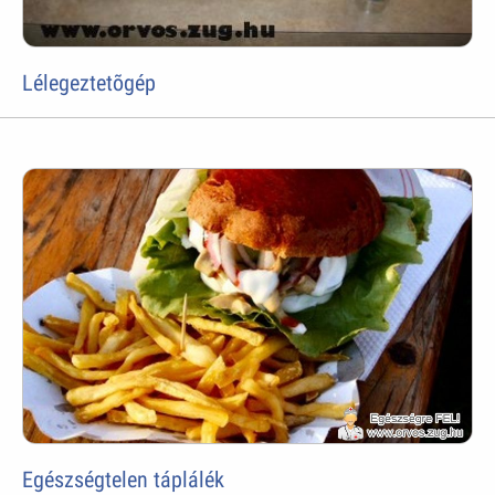
Lélegeztetõgép
Egészségtelen táplálék