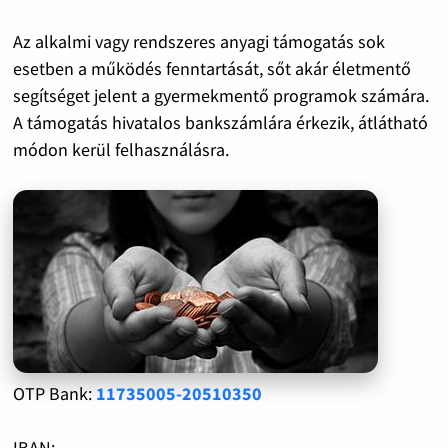
Az alkalmi vagy rendszeres anyagi támogatás sok
esetben a működés fenntartását, sőt akár életmentő
segítséget jelent a gyermekmentő programok számára.
A támogatás hivatalos bankszámlára érkezik, átlátható
módon kerül felhasználásra.
OTP Bank:
11735005-20510350
IBAN: