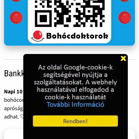
Bankkártyás adományozás
Napi 10 forint havonta már 300 forint.
Ennyiből tíz
bohócorr vagy egy színes ceruza is megvásárolható –
apróság, ami egy gyermeknek mégis mosolyt és erőt
adhat. 🤍 Segítenél? Hálásan köszönjük!