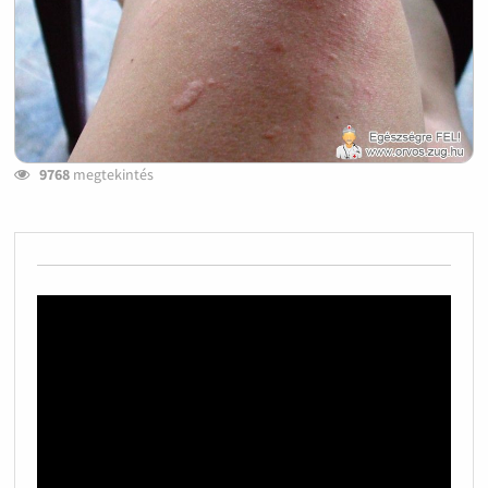
9768
megtekintés