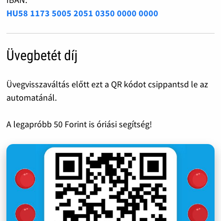
HU58 1173 5005 2051 0350 0000 0000
Üvegbetét díj
Üvegvisszaváltás előtt ezt a QR kódot csippantsd le az
automatánál.
A legapróbb 50 Forint is óriási segítség!