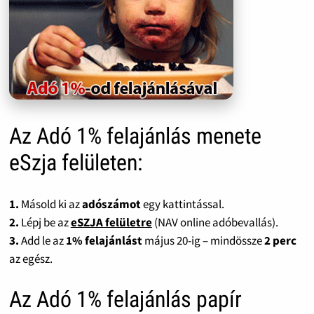
Az Adó 1% felajánlás menete
eSzja felületen:
1.
Másold ki az
adószámot
egy kattintással.
2.
Lépj be az
eSZJA felületre
(NAV online adóbevallás).
3.
Add le az
1% felajánlást
május 20-ig – mindössze
2 perc
az egész.
Az Adó 1% felajánlás papír