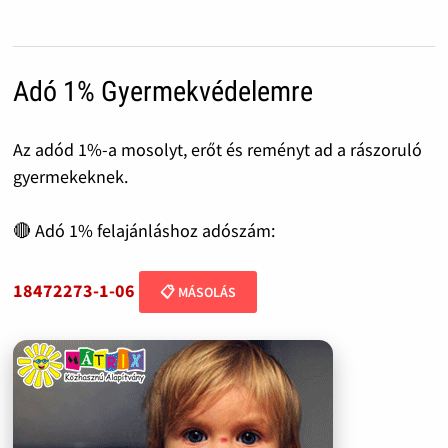
Adó 1% Gyermekvédelemre
Az adód 1%-a mosolyt, erőt és reményt ad a rászoruló
gyermekeknek.
🔴 Adó 1% felajánláshoz adószám:
18472273-1-06
📋 MÁSOLÁS