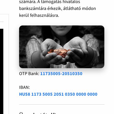
számára. A támogatás hivatalos
bankszámlára érkezik, átlátható módon
kerül felhasználásra.
OTP Bank:
11735005-20510350
IBAN:
HU58 1173 5005 2051 0350 0000 0000