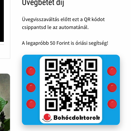
Üvegbetét díj
Üvegvisszaváltás előtt ezt a QR kódot
csippantsd le az automatánál.
A legapróbb 50 Forint is óriási segítség!