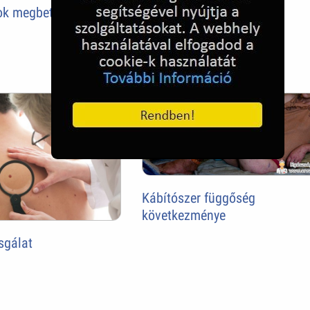
Sóbarlang
ok megbetegedéskor
Kábítószer függőség
következménye
sgálat