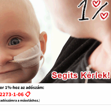
or 1%-hoz az adószám:
2273-1-06 📋
z adószámra a másoláshoz.
)