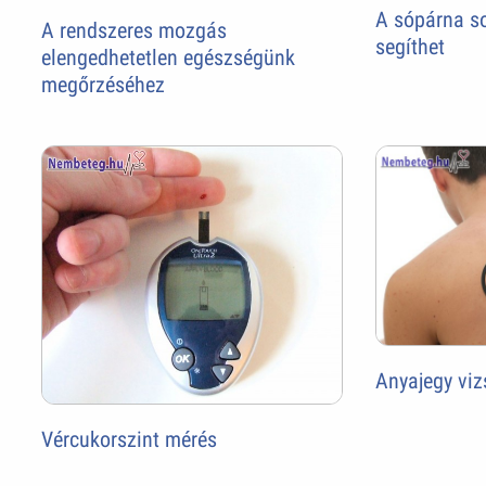
A sópárna s
A rendszeres mozgás
segíthet
elengedhetetlen egészségünk
megőrzéséhez
Anyajegy viz
Vércukorszint mérés