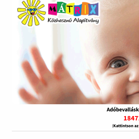
Adóbevallásk
1847
(
Kattintson a