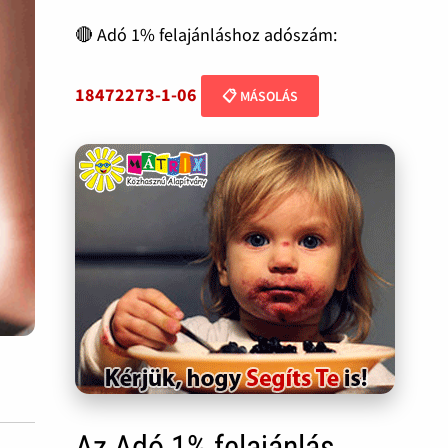
🔴 Adó 1% felajánláshoz adószám:
18472273-1-06
📋 MÁSOLÁS
Az Adó 1% felajánlás