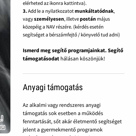
elérheted az ikonra kattintva).
3.
Add le a nyilatkozatot
munkáltatódnak
,
vagy
személyesen
, illetve
postán
május
közepéig a NAV részére. (kérdés esetén
segítséget a bérszámfejtő / könyvelő tud adni)
Ismerd meg segítő programjainkat. Segítő
támogatásodat
hálásan köszönjük!
Anyagi támogatás
Az alkalmi vagy rendszeres anyagi
támogatás sok esetben a működés
fenntartását, sőt akár életmentő segítséget
jelent a gyermekmentő programok