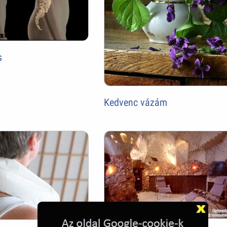
s
Kedvenc vázám