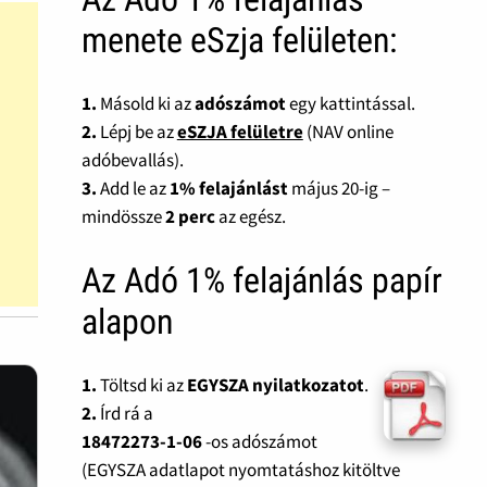
menete eSzja felületen:
1.
Másold ki az
adószámot
egy kattintással.
2.
Lépj be az
eSZJA felületre
(NAV online
adóbevallás).
3.
Add le az
1% felajánlást
május 20-ig –
mindössze
2 perc
az egész.
Az Adó 1% felajánlás papír
alapon
1.
Töltsd ki az
EGYSZA nyilatkozatot
.
2.
Írd rá a
18472273-1-06
-os adószámot
(EGYSZA adatlapot nyomtatáshoz kitöltve