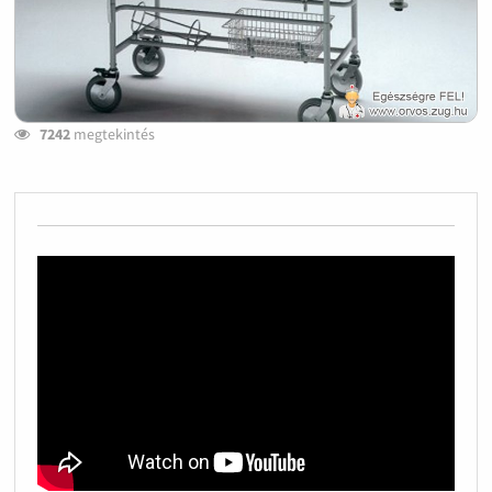
7242
megtekintés