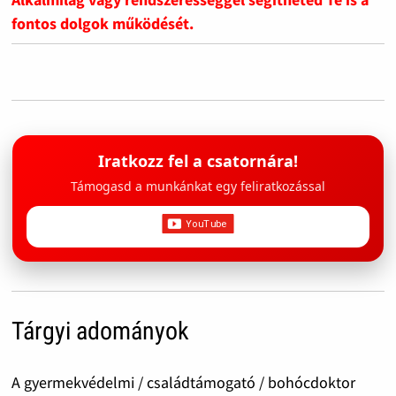
fontos dolgok működését.
Iratkozz fel a csatornára!
Támogasd a munkánkat egy feliratkozással
Tárgyi adományok
A gyermekvédelmi / családtámogató / bohócdoktor