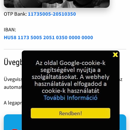
OTP Bank:
11735005-20510350
IBAN:
HU58 1173 5005 2051 0350 0000 0000
Üvegbetét díj
Üvegvisszaváltás előtt ezt a QR kódot csippantsd le az
automatánál.
A legapróbb 50 Forint is óriási segítség!