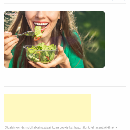
Oldalainkon és mobil alkalmazásainkban cookie-kat használunk felhasználói élmény