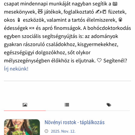
csapat mindennapi munkáját nagyban segítik a 📖
mesekönyvek, 🧸 játékok, foglalkoztató ✍️📒 füzetek,
okos 📱 eszközök, valamint a tartós élelmiszerek, 🥫
édességek 🍬 és apró finomságok. A bohócdoktorkodás
egyben szociális segítségnyújtás is: az adományok
gyakran rászoruló családokhoz, kisgyermekekhez,
egészségügyi dolgozókhoz, sőt olykor
mélyszegénységben élőkhöz is eljutnak. 🤍 Segítenél?
Írj nekünk!
Növényi rostok - táplálkozás
2025. Nov. 12.