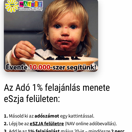
Az Adó 1% felajánlás menete
eSzja felületen:
1.
Másold ki az
adószámot
egy kattintással.
2.
Lépj be az
eSZJA felületre
(NAV online adóbevallás).
3.
Add le az
1% felajánlást
május 20-ig – mindössze
2 perc