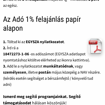
az egész.
Az Adó 1% felajánlás papír
alapon
1.
Töltsd ki az
EGYSZA nyilatkozatot
.
2.
Írd rá a
18472273-1-06
-os adószámot (EGYSZA adatlapot
nyomtatáshoz kitöltve elérheted az ikonra kattintva).
3.
Add le a nyilatkozatot
munkáltatódnak
, vagy
személyesen
, illetve
postán
május közepéig a NAV részére.
(kérdés esetén segítséget a bérszámfejtő / könyvelő tud
adni)
Ismerd meg segítő programjainkat. Segítő
támogatásodat
hálásan köszönjük!