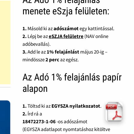
menete eSzja felületen:
1.
Másold ki az
adószámot
egy kattintással.
2.
Lépj be az
eSZJA felületre
(NAV online
adóbevallás).
3.
Add le az
1% felajánlást
május 20-ig –
mindössze
2 perc
az egész.
Az Adó 1% felajánlás papír
alapon
1.
Töltsd ki az
EGYSZA nyilatkozatot
.
2.
Írd rá a
18472273-1-06
-os adószámot
(EGYSZA adatlapot nyomtatáshoz kitöltve