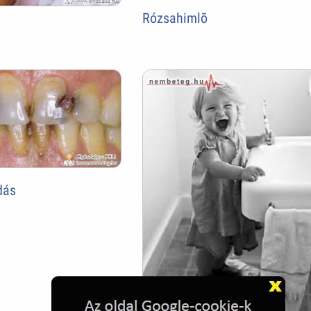
Rózsahimlõ
dás