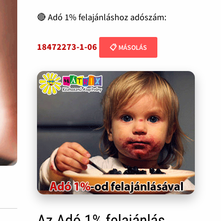
🔴 Adó 1% felajánláshoz adószám:
18472273-1-06
📋 MÁSOLÁS
Az Adó 1% felajánlás