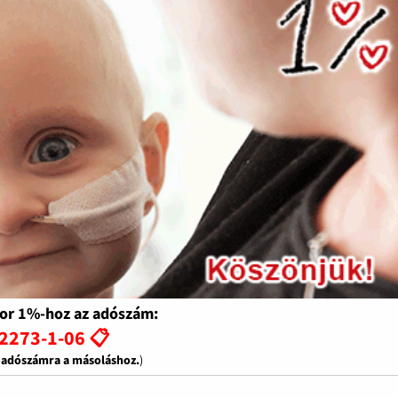
or 1%-hoz az adószám:
2273-1-06 📋
z adószámra a másoláshoz.
)