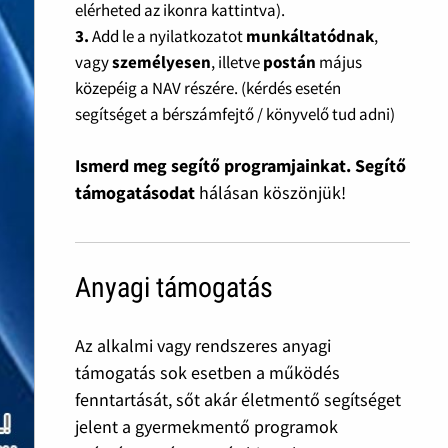
elérheted az ikonra kattintva).
3.
Add le a nyilatkozatot
munkáltatódnak
,
vagy
személyesen
, illetve
postán
május
közepéig a NAV részére. (kérdés esetén
segítséget a bérszámfejtő / könyvelő tud adni)
Ismerd meg segítő programjainkat. Segítő
támogatásodat
hálásan köszönjük!
Anyagi támogatás
Az alkalmi vagy rendszeres anyagi
támogatás sok esetben a működés
fenntartását, sőt akár életmentő segítséget
jelent a gyermekmentő programok