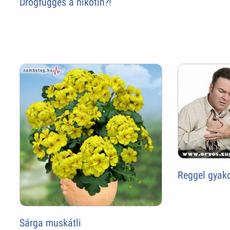
Drogfüggés a nikotin?!
Reggel gyako
Sárga muskátli