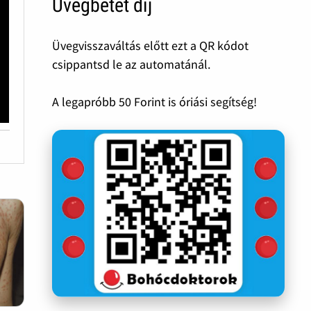
Üvegbetét díj
Üvegvisszaváltás előtt ezt a QR kódot
csippantsd le az automatánál.
A legapróbb 50 Forint is óriási segítség!