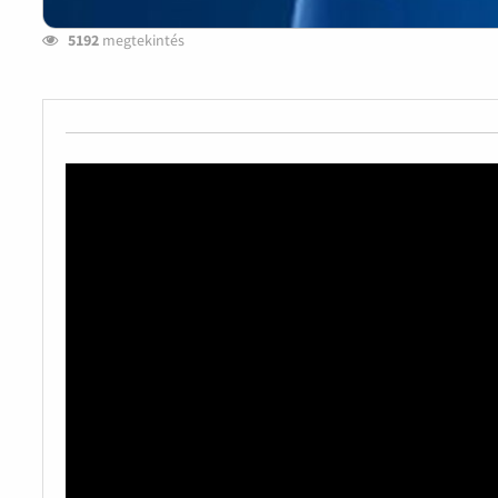
5192
megtekintés