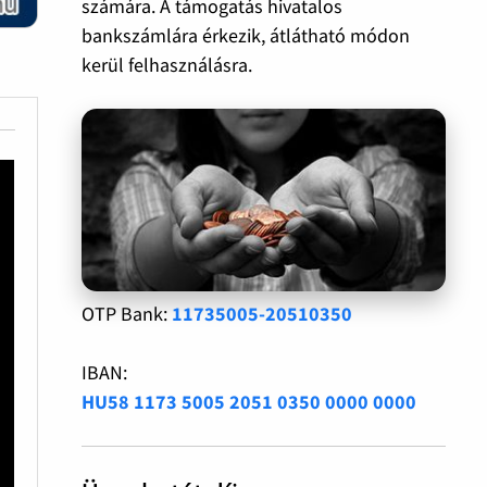
számára. A támogatás hivatalos
bankszámlára érkezik, átlátható módon
kerül felhasználásra.
OTP Bank:
11735005-20510350
IBAN:
HU58 1173 5005 2051 0350 0000 0000