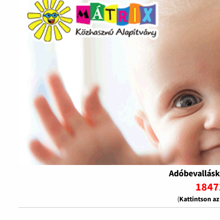
Adóbevallásk
1847
(
Kattintson a