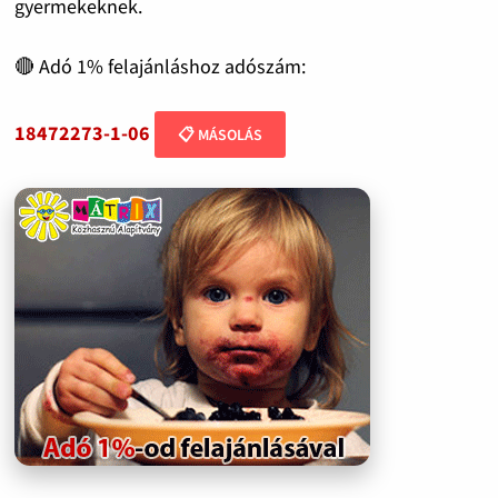
gyermekeknek.
🔴 Adó 1% felajánláshoz adószám:
18472273-1-06
📋 MÁSOLÁS