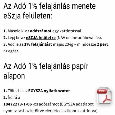
Az Adó 1% felajánlás menete
eSzja felületen:
1.
Másold ki az
adószámot
egy kattintással.
2.
Lépj be az
eSZJA felületre
(NAV online adóbevallás).
3.
Add le az
1% felajánlást
május 20-ig – mindössze
2 perc
az egész.
Az Adó 1% felajánlás papír
alapon
1.
Töltsd ki az
EGYSZA nyilatkozatot
.
2.
Írd rá a
18472273-1-06
-os adószámot (EGYSZA adatlapot
nyomtatáshoz kitöltve elérheted az ikonra kattintva).