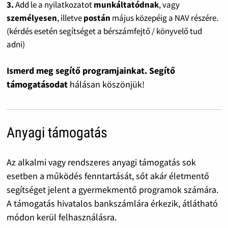
3.
Add le a nyilatkozatot
munkáltatódnak
, vagy
személyesen
, illetve
postán
május közepéig a NAV részére.
(kérdés esetén segítséget a bérszámfejtő / könyvelő tud
adni)
Ismerd meg segítő programjainkat. Segítő
támogatásodat
hálásan köszönjük!
Anyagi támogatás
Az alkalmi vagy rendszeres anyagi támogatás sok
esetben a működés fenntartását, sőt akár életmentő
segítséget jelent a gyermekmentő programok számára.
A támogatás hivatalos bankszámlára érkezik, átlátható
módon kerül felhasználásra.