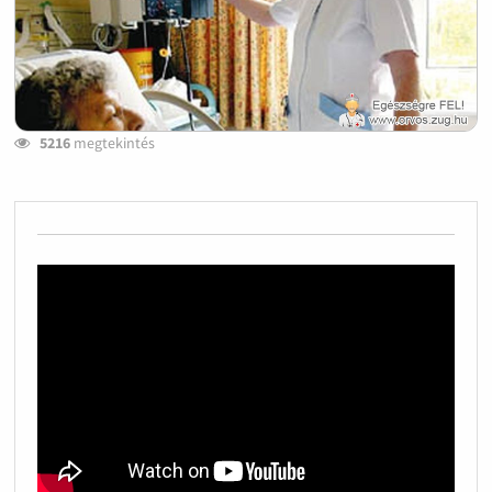
5216
megtekintés