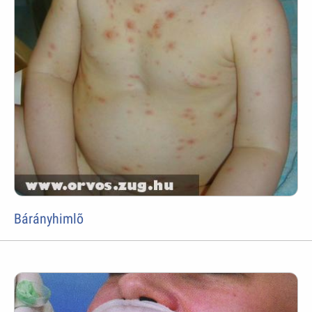
Bárányhimlõ