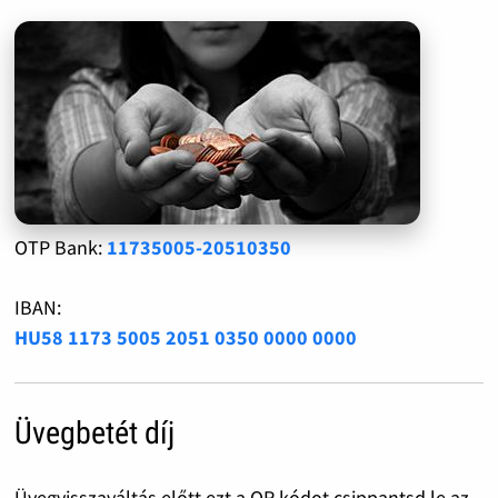
OTP Bank:
11735005-20510350
IBAN:
HU58 1173 5005 2051 0350 0000 0000
Üvegbetét díj
Üvegvisszaváltás előtt ezt a QR kódot csippantsd le az