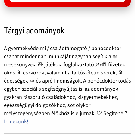
Tárgyi adományok
A gyermekvédelmi / családtámogató / bohócdoktor
csapat mindennapi munkáját nagyban segítik a 📖
mesekönyvek, 🧸 játékok, foglalkoztató ✍️📒 füzetek,
okos 📱 eszközök, valamint a tartós élelmiszerek, 🥫
édességek 🍬 és apró finomságok. A bohócdoktorkodás
egyben szociális segítségnyújtás is: az adományok
gyakran rászoruló családokhoz, kisgyermekekhez,
egészségügyi dolgozókhoz, sőt olykor
mélyszegénységben élőkhöz is eljutnak. 🤍 Segítenél?
Írj nekünk!