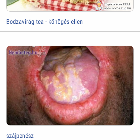
Bodzavirág tea - köhögés ellen
szájpenész