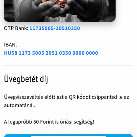
OTP Bank:
11735005-20510350
IBAN:
HU58 1173 5005 2051 0350 0000 0000
Üvegbetét díj
Üvegvisszaváltás előtt ezt a QR kódot csippantsd le az
automatánál.
A legapróbb 50 Forint is óriási segítség!