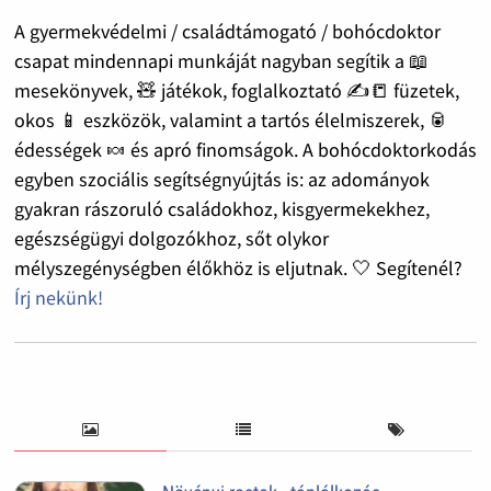
A gyermekvédelmi / családtámogató / bohócdoktor
csapat mindennapi munkáját nagyban segítik a 📖
mesekönyvek, 🧸 játékok, foglalkoztató ✍️📒 füzetek,
okos 📱 eszközök, valamint a tartós élelmiszerek, 🥫
édességek 🍬 és apró finomságok. A bohócdoktorkodás
egyben szociális segítségnyújtás is: az adományok
gyakran rászoruló családokhoz, kisgyermekekhez,
egészségügyi dolgozókhoz, sőt olykor
mélyszegénységben élőkhöz is eljutnak. 🤍 Segítenél?
Írj nekünk!