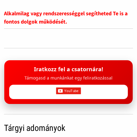
Alkalmilag vagy rendszerességgel segítheted Te is a
fontos dolgok működését.
Iratkozz fel a csatornára!
Támogasd a munkánkat egy feliratkozással
Tárgyi adományok