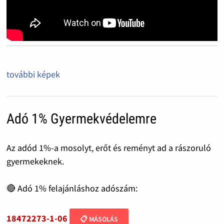
további képek
Adó 1% Gyermekvédelemre
Az adód 1%-a mosolyt, erőt és reményt ad a rászoruló
gyermekeknek.
🔴 Adó 1% felajánláshoz adószám:
18472273-1-06
📋 MÁSOLÁS