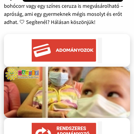
bohócorr vagy egy színes ceruza is megvásárolható –
apróság, ami egy gyermeknek mégis mosolyt és erőt
adhat. 🤍 Segítenél? Hálásan köszönjük!