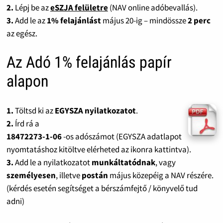
2.
Lépj be az
eSZJA felületre
(NAV online adóbevallás).
3.
Add le az
1% felajánlást
május 20-ig – mindössze
2 perc
az egész.
Az Adó 1% felajánlás papír
alapon
1.
Töltsd ki az
EGYSZA nyilatkozatot
.
2.
Írd rá a
18472273-1-06
-os adószámot (EGYSZA adatlapot
nyomtatáshoz kitöltve elérheted az ikonra kattintva).
3.
Add le a nyilatkozatot
munkáltatódnak
, vagy
személyesen
, illetve
postán
május közepéig a NAV részére.
(kérdés esetén segítséget a bérszámfejtő / könyvelő tud
adni)