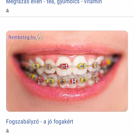
Megfázás ellen - tea, gyümölcs - vitamin
Fogszabályzó - a jó fogakért