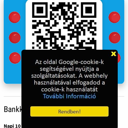
Bankkártyás adományozás
Napi 10 forint havonta már 300 forint.
Ennyiből tíz