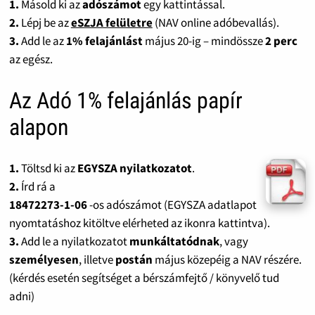
1.
Másold ki az
adószámot
egy kattintással.
2.
Lépj be az
eSZJA felületre
(NAV online adóbevallás).
3.
Add le az
1% felajánlást
május 20-ig – mindössze
2 perc
az egész.
Az Adó 1% felajánlás papír
alapon
1.
Töltsd ki az
EGYSZA nyilatkozatot
.
2.
Írd rá a
18472273-1-06
-os adószámot (EGYSZA adatlapot
nyomtatáshoz kitöltve elérheted az ikonra kattintva).
3.
Add le a nyilatkozatot
munkáltatódnak
, vagy
személyesen
, illetve
postán
május közepéig a NAV részére.
(kérdés esetén segítséget a bérszámfejtő / könyvelő tud
adni)