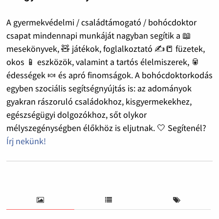
A gyermekvédelmi / családtámogató / bohócdoktor
csapat mindennapi munkáját nagyban segítik a 📖
mesekönyvek, 🧸 játékok, foglalkoztató ✍️📒 füzetek,
okos 📱 eszközök, valamint a tartós élelmiszerek, 🥫
édességek 🍬 és apró finomságok. A bohócdoktorkodás
egyben szociális segítségnyújtás is: az adományok
gyakran rászoruló családokhoz, kisgyermekekhez,
egészségügyi dolgozókhoz, sőt olykor
mélyszegénységben élőkhöz is eljutnak. 🤍 Segítenél?
Írj nekünk!