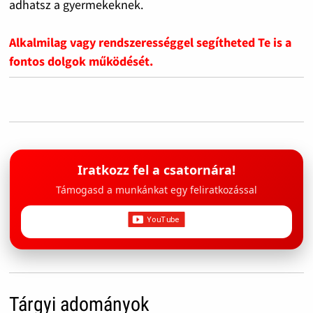
adhatsz a gyermekeknek.
Alkalmilag vagy rendszerességgel segítheted Te is a
fontos dolgok működését.
Iratkozz fel a csatornára!
Támogasd a munkánkat egy feliratkozással
Tárgyi adományok