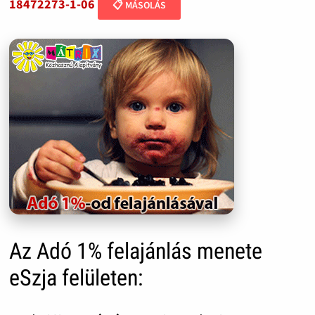
18472273-1-06
📋 MÁSOLÁS
Az Adó 1% felajánlás menete
eSzja felületen: