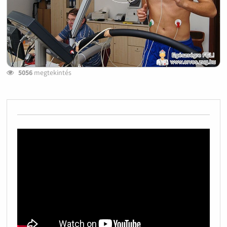
5056
megtekintés