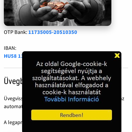
OTP Bank:
11735005-20510350
IBAN:
HU58 1173 5005 2051 0350 0000 0000
Üvegbetét díj
Üvegvisszaváltás előtt ezt a QR kódot csippantsd le az
automatánál.
A legapróbb 50 Forint is óriási segítség!