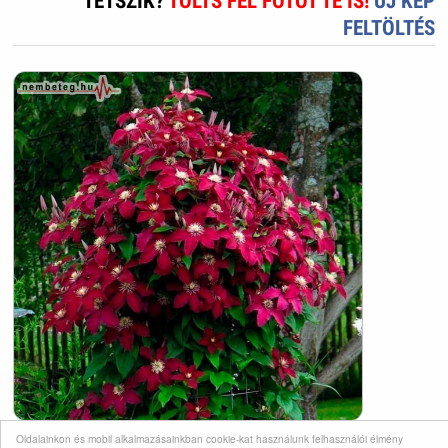
TETSZIK?
TÖLTS FEL FOTÓT TE IS!
ÚJ KÉP
FELTÖLTÉS
Oldalainkon és mobil alkalmazásainkban cookie-kat használunk felhasználói élmény