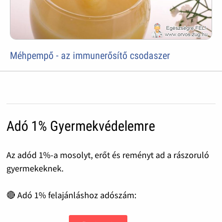
Méhpempő - az immunerősítő csodaszer
Adó 1% Gyermekvédelemre
Az adód 1%-a mosolyt, erőt és reményt ad a rászoruló
gyermekeknek.
🔴 Adó 1% felajánláshoz adószám: