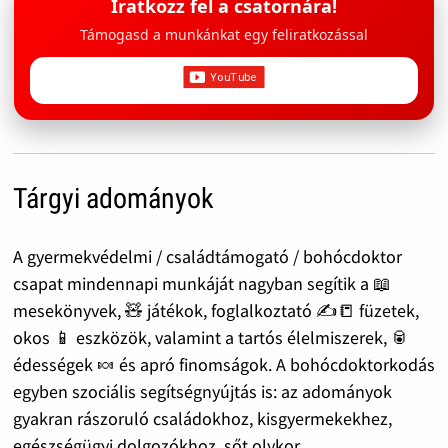
Iratkozz fel a csatornára!
Támogasd a munkánkat egy feliratkozással
Tárgyi adományok
A gyermekvédelmi / családtámogató / bohócdoktor
csapat mindennapi munkáját nagyban segítik a 📖
mesekönyvek, 🧸 játékok, foglalkoztató ✍️📒 füzetek,
okos 📱 eszközök, valamint a tartós élelmiszerek, 🥫
édességek 🍬 és apró finomságok. A bohócdoktorkodás
egyben szociális segítségnyújtás is: az adományok
gyakran rászoruló családokhoz, kisgyermekekhez,
egészségügyi dolgozókhoz, sőt olykor