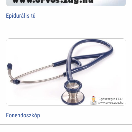
Epidurális tû
Fonendoszkóp