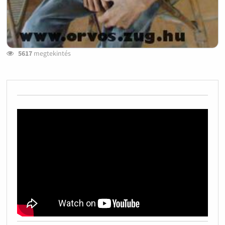
5617
megtekintés