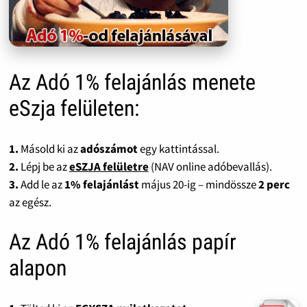
Az Adó 1% felajánlás menete
eSzja felületen:
1.
Másold ki az
adószámot
egy kattintással.
2.
Lépj be az
eSZJA felületre
(NAV online adóbevallás).
3.
Add le az
1% felajánlást
május 20-ig – mindössze
2 perc
az egész.
Az Adó 1% felajánlás papír
alapon