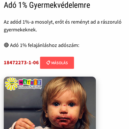
Adó 1% Gyermekvédelemre
Az adód 1%-a mosolyt, erőt és reményt ad a rászoruló
gyermekeknek.
🔴 Adó 1% felajánláshoz adószám:
18472273-1-06
📋 MÁSOLÁS