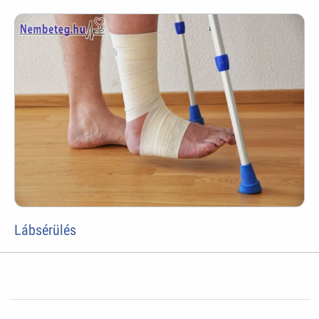
Lábsérülés