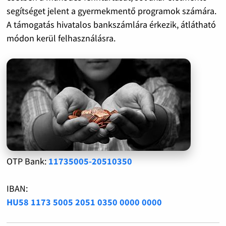
segítséget jelent a gyermekmentő programok számára.
A támogatás hivatalos bankszámlára érkezik, átlátható
módon kerül felhasználásra.
OTP Bank:
11735005-20510350
IBAN:
HU58 1173 5005 2051 0350 0000 0000