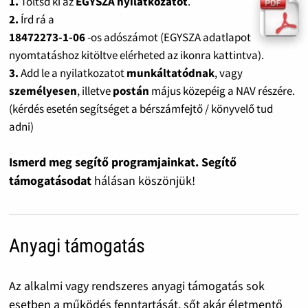
1.
Töltsd ki az
EGYSZA nyilatkozatot
.
2.
Írd rá a
18472273-1-06
-os adószámot (EGYSZA adatlapot
nyomtatáshoz kitöltve elérheted az ikonra kattintva).
3.
Add le a nyilatkozatot
munkáltatódnak
, vagy
személyesen
, illetve
postán
május közepéig a NAV részére.
(kérdés esetén segítséget a bérszámfejtő / könyvelő tud
adni)
Ismerd meg segítő programjainkat. Segítő
támogatásodat
hálásan köszönjük!
Anyagi támogatás
Az alkalmi vagy rendszeres anyagi támogatás sok
esetben a működés fenntartását, sőt akár életmentő