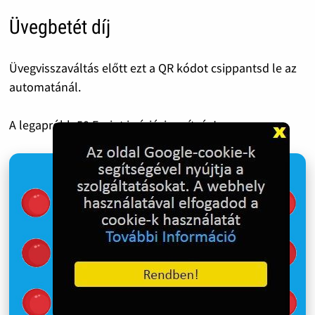
Üvegbetét díj
Üvegvisszaváltás előtt ezt a QR kódot csippantsd le az
automatánál.
A legapróbb 50 Forint is óriási segítség!