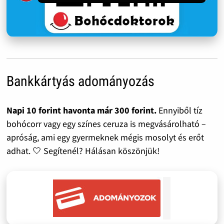
Bankkártyás adományozás
Napi 10 forint havonta már 300 forint.
Ennyiből tíz
bohócorr vagy egy színes ceruza is megvásárolható –
apróság, ami egy gyermeknek mégis mosolyt és erőt
adhat. 🤍 Segítenél? Hálásan köszönjük!