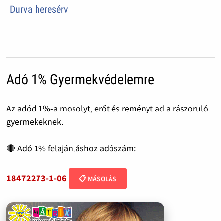
Durva heresérv
Adó 1% Gyermekvédelemre
Az adód 1%-a mosolyt, erőt és reményt ad a rászoruló
gyermekeknek.
🔴 Adó 1% felajánláshoz adószám:
18472273-1-06
📋 MÁSOLÁS