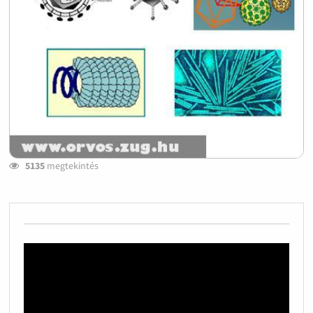
5135
megtekintés