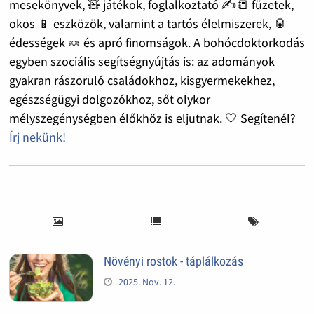
mesekönyvek, 🧸 játékok, foglalkoztató ✍️📒 füzetek,
okos 📱 eszközök, valamint a tartós élelmiszerek, 🥫
édességek 🍬 és apró finomságok. A bohócdoktorkodás
egyben szociális segítségnyújtás is: az adományok
gyakran rászoruló családokhoz, kisgyermekekhez,
egészségügyi dolgozókhoz, sőt olykor
mélyszegénységben élőkhöz is eljutnak. 🤍 Segítenél?
Írj nekünk!
Növényi rostok - táplálkozás
2025. Nov. 12.