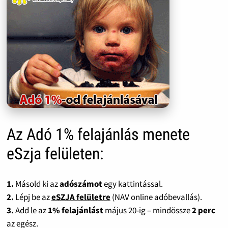
Az Adó 1% felajánlás menete
eSzja felületen:
1.
Másold ki az
adószámot
egy kattintással.
2.
Lépj be az
eSZJA felületre
(NAV online adóbevallás).
3.
Add le az
1% felajánlást
május 20-ig – mindössze
2 perc
az egész.