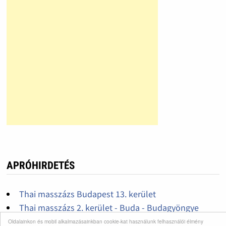
APRÓHIRDETÉS
Thai masszázs Budapest 13. kerület
Thai masszázs 2. kerület - Buda - Budagyöngye
HRI-vitalion, érszűkület kezelése
Oldalainkon és mobil alkalmazásainkban cookie-kat használunk felhasználói élmény