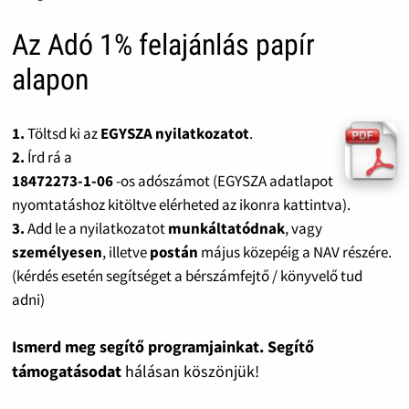
Az Adó 1% felajánlás papír
alapon
1.
Töltsd ki az
EGYSZA nyilatkozatot
.
2.
Írd rá a
18472273-1-06
-os adószámot (EGYSZA adatlapot
nyomtatáshoz kitöltve elérheted az ikonra kattintva).
3.
Add le a nyilatkozatot
munkáltatódnak
, vagy
személyesen
, illetve
postán
május közepéig a NAV részére.
(kérdés esetén segítséget a bérszámfejtő / könyvelő tud
adni)
Ismerd meg segítő programjainkat. Segítő
támogatásodat
hálásan köszönjük!