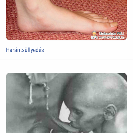
Harántsüllyedés