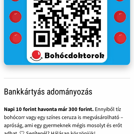
Bankkártyás adományozás
Napi 10 forint havonta már 300 forint.
Ennyiből tíz
bohócorr vagy egy színes ceruza is megvásárolható –
apróság, ami egy gyermeknek mégis mosolyt és erőt
adhat. 🤍 Segítenél? Hálásan köszönjük!