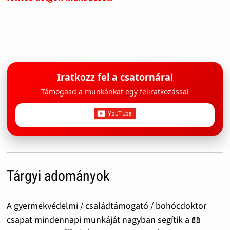
Iratkozz fel a csatornára!
Támogasd a munkánkat egy feliratkozással
Tárgyi adományok
A gyermekvédelmi / családtámogató / bohócdoktor
csapat mindennapi munkáját nagyban segítik a 📖