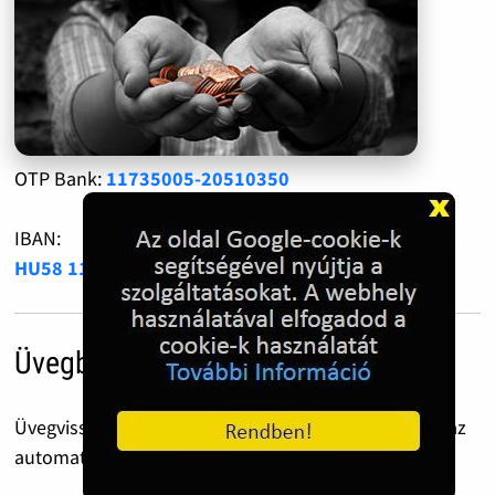
OTP Bank:
11735005-20510350
IBAN:
HU58 1173 5005 2051 0350 0000 0000
Üvegbetét díj
Üvegvisszaváltás előtt ezt a QR kódot csippantsd le az
automatánál.