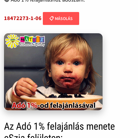
18472273-1-06
📋 MÁSOLÁS
Az Adó 1% felajánlás menete