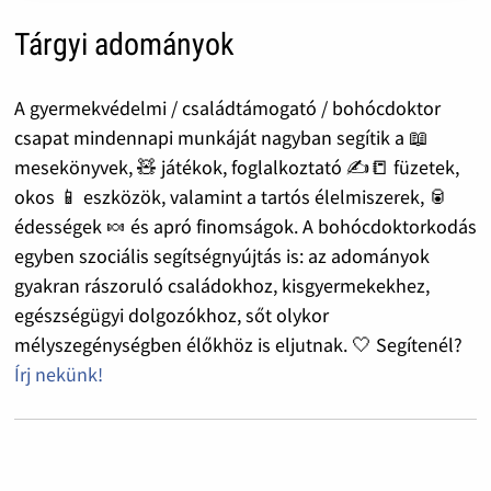
Tárgyi adományok
A gyermekvédelmi / családtámogató / bohócdoktor
csapat mindennapi munkáját nagyban segítik a 📖
mesekönyvek, 🧸 játékok, foglalkoztató ✍️📒 füzetek,
okos 📱 eszközök, valamint a tartós élelmiszerek, 🥫
édességek 🍬 és apró finomságok. A bohócdoktorkodás
egyben szociális segítségnyújtás is: az adományok
gyakran rászoruló családokhoz, kisgyermekekhez,
egészségügyi dolgozókhoz, sőt olykor
mélyszegénységben élőkhöz is eljutnak. 🤍 Segítenél?
Írj nekünk!