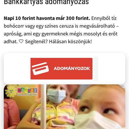
Bankkártyás adományozás
Napi 10 forint havonta már 300 forint.
Ennyiből tíz
bohócorr vagy egy színes ceruza is megvásárolható –
apróság, ami egy gyermeknek mégis mosolyt és erőt
adhat. 🤍 Segítenél? Hálásan köszönjük!