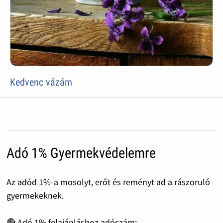
Kedvenc vázám
Adó 1% Gyermekvédelemre
Az adód 1%-a mosolyt, erőt és reményt ad a rászoruló
gyermekeknek.
🔴 Adó 1% felajánláshoz adószám: