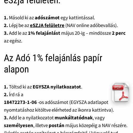
eSzja felületen:
1.
Másold ki az
adószámot
egy kattintással.
2.
Lépj be az
eSZJA felületre
(NAV online adóbevallás).
3.
Add le az
1% felajánlást
május 20-ig – mindössze
2 perc
az egész.
Az Adó 1% felajánlás papír
alapon
1.
Töltsd ki az
EGYSZA nyilatkozatot
.
2.
Írd rá a
18472273-1-06
-os adószámot (EGYSZA adatlapot
nyomtatáshoz kitöltve elérheted az ikonra kattintva).
3.
Add le a nyilatkozatot
munkáltatódnak
, vagy
személyesen
, illetve
postán
május közepéig a NAV részére.
(kérdés esetén segítséget a bérszámfejtő / könyvelő tud