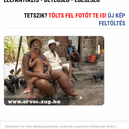
TETSZIK?
TÖLTS FEL FOTÓT TE IS!
ÚJ KÉP
FELTÖLTÉS
Oldalainkon és mobil alkalmazásainkban cookie-kat használunk felhasználói élmény