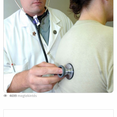
4699
megtekintés