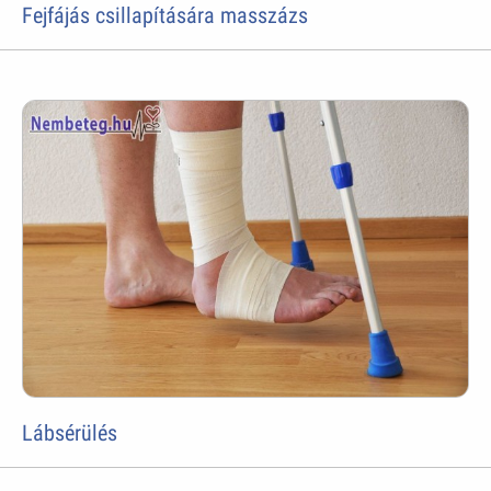
Fejfájás csillapítására masszázs
Lábsérülés