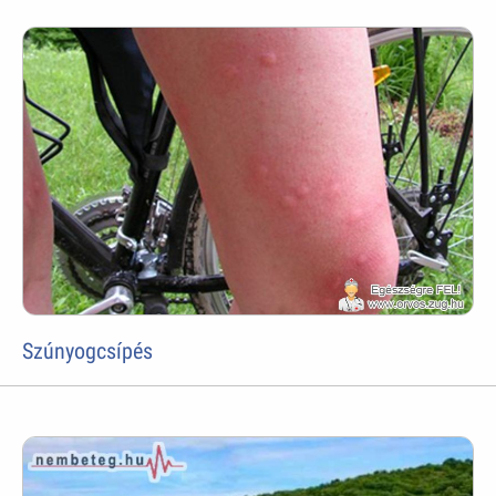
Szúnyogcsípés