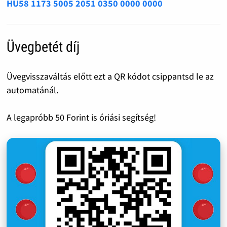
HU58 1173 5005 2051 0350 0000 0000
Üvegbetét díj
Üvegvisszaváltás előtt ezt a QR kódot csippantsd le az
automatánál.
A legapróbb 50 Forint is óriási segítség!