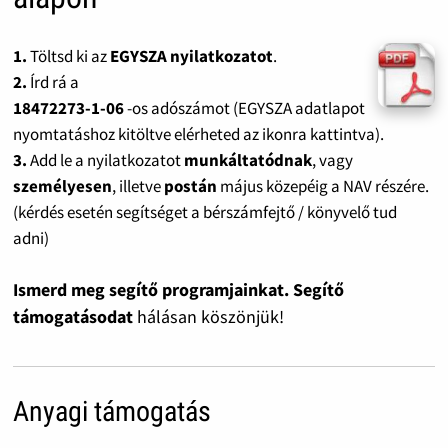
1.
Töltsd ki az
EGYSZA nyilatkozatot
.
2.
Írd rá a
18472273-1-06
-os adószámot (EGYSZA adatlapot
nyomtatáshoz kitöltve elérheted az ikonra kattintva).
3.
Add le a nyilatkozatot
munkáltatódnak
, vagy
személyesen
, illetve
postán
május közepéig a NAV részére.
(kérdés esetén segítséget a bérszámfejtő / könyvelő tud
adni)
Ismerd meg segítő programjainkat. Segítő
támogatásodat
hálásan köszönjük!
Anyagi támogatás