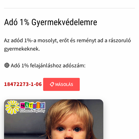
Adó 1% Gyermekvédelemre
Az adód 1%-a mosolyt, erőt és reményt ad a rászoruló
gyermekeknek.
🔴 Adó 1% felajánláshoz adószám:
18472273-1-06
📋 MÁSOLÁS