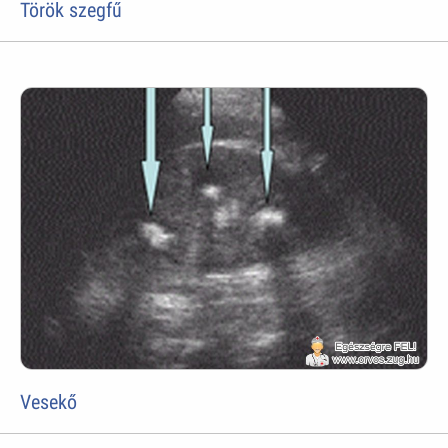
Török szegfű
Vesekő