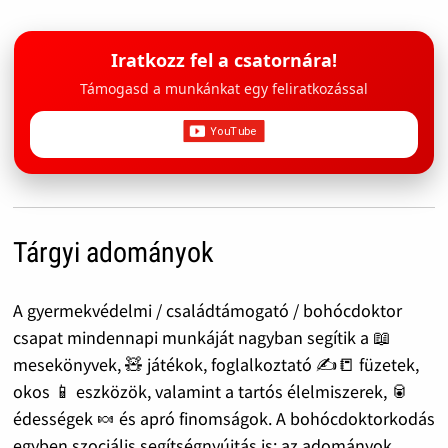
Iratkozz fel a csatornára!
Támogasd a munkánkat egy feliratkozással
Tárgyi adományok
A gyermekvédelmi / családtámogató / bohócdoktor
csapat mindennapi munkáját nagyban segítik a 📖
mesekönyvek, 🧸 játékok, foglalkoztató ✍️📒 füzetek,
okos 📱 eszközök, valamint a tartós élelmiszerek, 🥫
édességek 🍬 és apró finomságok. A bohócdoktorkodás
egyben szociális segítségnyújtás is: az adományok