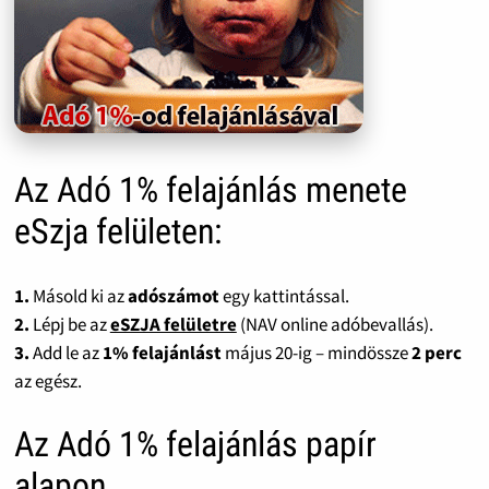
Az Adó 1% felajánlás menete
eSzja felületen:
1.
Másold ki az
adószámot
egy kattintással.
2.
Lépj be az
eSZJA felületre
(NAV online adóbevallás).
3.
Add le az
1% felajánlást
május 20-ig – mindössze
2 perc
az egész.
Az Adó 1% felajánlás papír
alapon