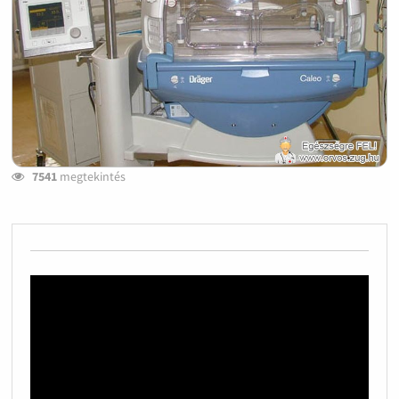
7541
megtekintés