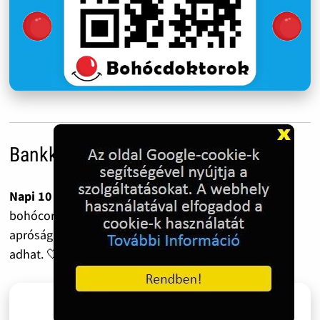
Bankkártyás adományozás
Napi 10 forint havonta már 300 forint.
Ennyiből tíz
bohócorr vagy egy színes ceruza is megvásárolható –
apróság, ami egy gyermeknek mégis mosolyt és erőt
adhat. 🤍 Segítenél? Hálásan köszönjük!