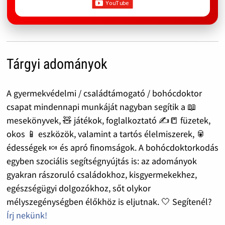
Tárgyi adományok
A gyermekvédelmi / családtámogató / bohócdoktor
csapat mindennapi munkáját nagyban segítik a 📖
mesekönyvek, 🧸 játékok, foglalkoztató ✍️📒 füzetek,
okos 📱 eszközök, valamint a tartós élelmiszerek, 🥫
édességek 🍬 és apró finomságok. A bohócdoktorkodás
egyben szociális segítségnyújtás is: az adományok
gyakran rászoruló családokhoz, kisgyermekekhez,
egészségügyi dolgozókhoz, sőt olykor
mélyszegénységben élőkhöz is eljutnak. 🤍 Segítenél?
Írj nekünk!