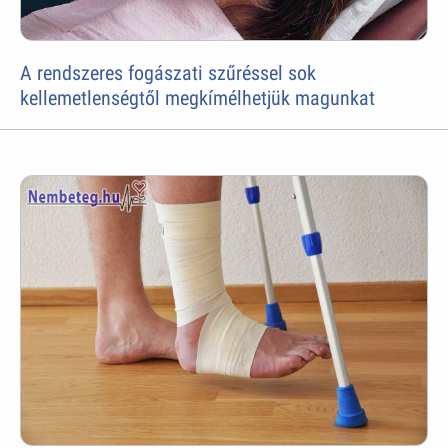
A rendszeres fogászati szűréssel sok
kellemetlenségtől megkímélhetjük magunkat