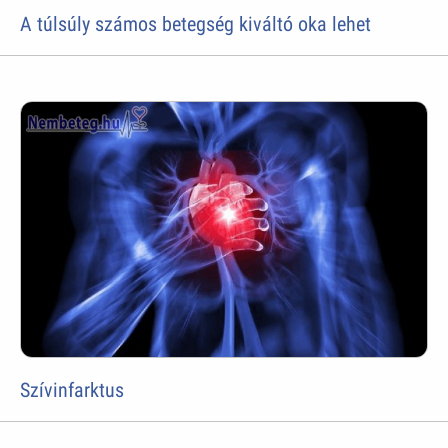
A túlsúly számos betegség kiváltó oka lehet
Szívinfarktus