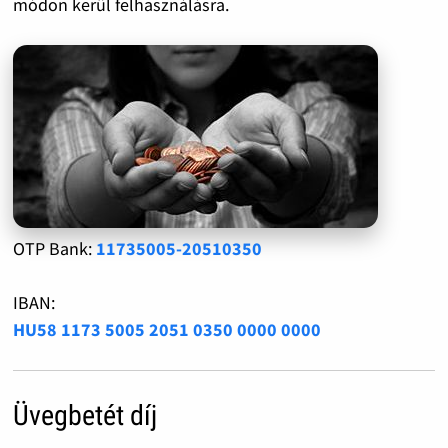
módon kerül felhasználásra.
OTP Bank:
11735005-20510350
IBAN:
HU58 1173 5005 2051 0350 0000 0000
Üvegbetét díj