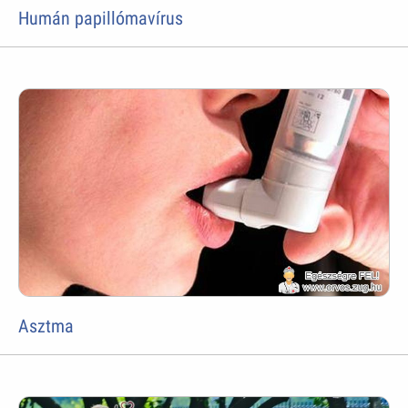
Humán papillómavírus
Asztma