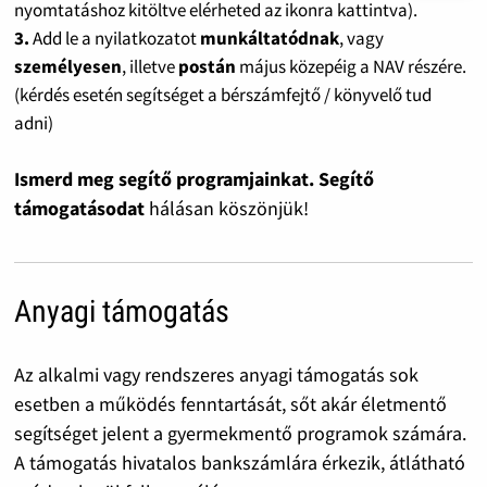
nyomtatáshoz kitöltve elérheted az ikonra kattintva).
3.
Add le a nyilatkozatot
munkáltatódnak
, vagy
személyesen
, illetve
postán
május közepéig a NAV részére.
(kérdés esetén segítséget a bérszámfejtő / könyvelő tud
adni)
Ismerd meg segítő programjainkat. Segítő
támogatásodat
hálásan köszönjük!
Anyagi támogatás
Az alkalmi vagy rendszeres anyagi támogatás sok
esetben a működés fenntartását, sőt akár életmentő
segítséget jelent a gyermekmentő programok számára.
A támogatás hivatalos bankszámlára érkezik, átlátható