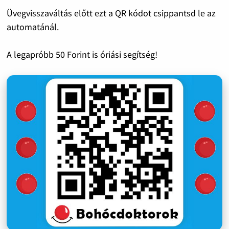
Üvegvisszaváltás előtt ezt a QR kódot csippantsd le az
automatánál.
A legapróbb 50 Forint is óriási segítség!