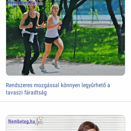
Rendszeres mozgással könnyen legyűrhető a
tavaszi fáradtság