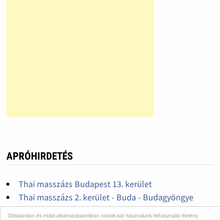
APRÓHIRDETÉS
Thai masszázs Budapest 13. kerület
Thai masszázs 2. kerület - Buda - Budagyöngye
HRI-vitalion, érszűkület kezelése
Oldalainkon és mobil alkalmazásainkban cookie-kat használunk felhasználói élmény