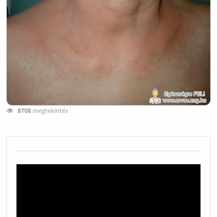
8708
megtekintés