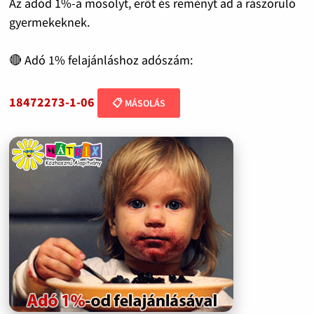
Az adód 1%-a mosolyt, erőt és reményt ad a rászoruló
gyermekeknek.
🔴 Adó 1% felajánláshoz adószám:
18472273-1-06
📋 MÁSOLÁS