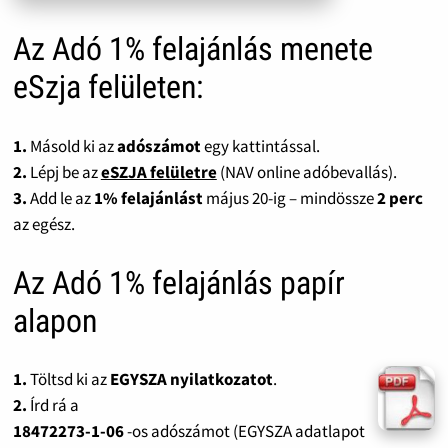
Az Adó 1% felajánlás menete
eSzja felületen:
1.
Másold ki az
adószámot
egy kattintással.
2.
Lépj be az
eSZJA felületre
(NAV online adóbevallás).
3.
Add le az
1% felajánlást
május 20-ig – mindössze
2 perc
az egész.
Az Adó 1% felajánlás papír
alapon
1.
Töltsd ki az
EGYSZA nyilatkozatot
.
2.
Írd rá a
18472273-1-06
-os adószámot (EGYSZA adatlapot