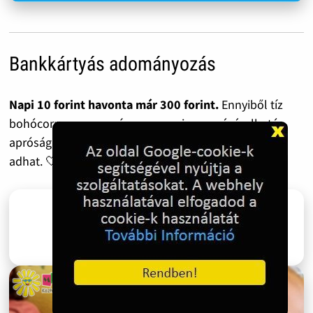
Bankkártyás adományozás
Napi 10 forint havonta már 300 forint.
Ennyiből tíz
bohócorr vagy egy színes ceruza is megvásárolható –
apróság, ami egy gyermeknek mégis mosolyt és erőt
adhat. 🤍 Segítenél? Hálásan köszönjük!