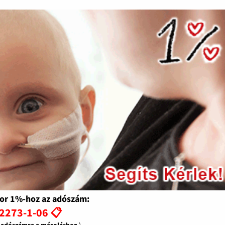
or 1%-hoz az adószám:
2273-1-06 📋