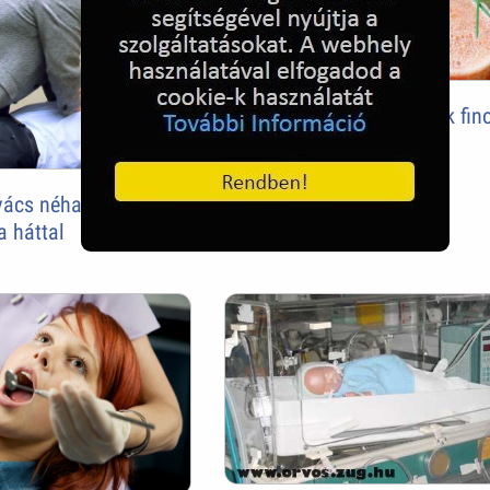
A zöldségturmix nem csak fin
egészséges is
vács néha csodákat
a háttal