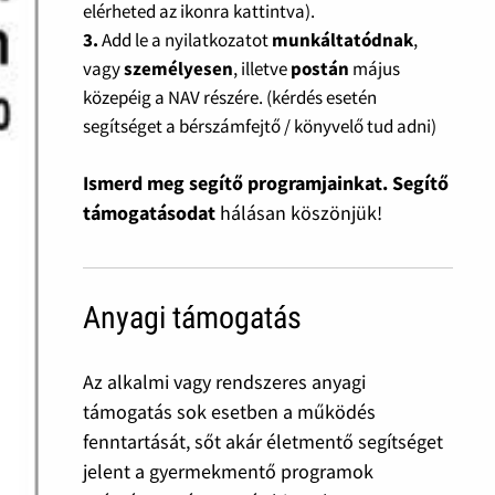
elérheted az ikonra kattintva).
3.
Add le a nyilatkozatot
munkáltatódnak
,
vagy
személyesen
, illetve
postán
május
közepéig a NAV részére. (kérdés esetén
segítséget a bérszámfejtő / könyvelő tud adni)
Ismerd meg segítő programjainkat. Segítő
támogatásodat
hálásan köszönjük!
Anyagi támogatás
Az alkalmi vagy rendszeres anyagi
támogatás sok esetben a működés
fenntartását, sőt akár életmentő segítséget
jelent a gyermekmentő programok