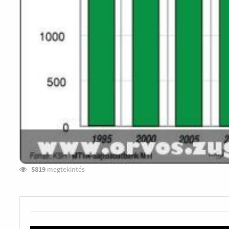
5819
megtekintés