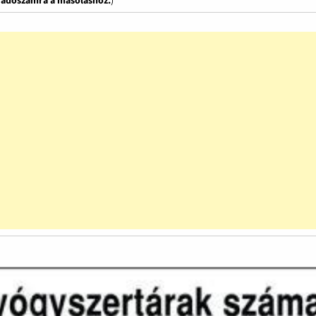
z adószámra a másoláshoz.
)