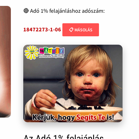
🔴 Adó 1% felajánláshoz adószám:
18472273-1-06
📋 MÁSOLÁS
Az Adó 1% felajánlás