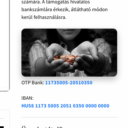
számára. A támogatás hivatalos
bankszámlára érkezik, átlátható módon
kerül felhasználásra.
OTP Bank:
11735005-20510350
IBAN:
HU58 1173 5005 2051 0350 0000 0000