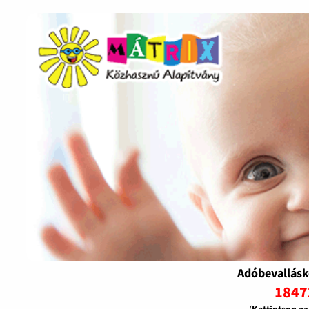
Adóbevallásk
1847