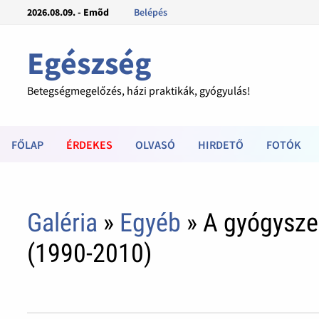
2026.08.09. - Emõd
Belépés
Egészség
Betegségmegelőzés, házi praktikák, gyógyulás!
FŐLAP
ÉRDEKES
OLVASÓ
HIRDETŐ
FOTÓK
Galéria
»
Egyéb
» A gyógysze
(1990-2010)