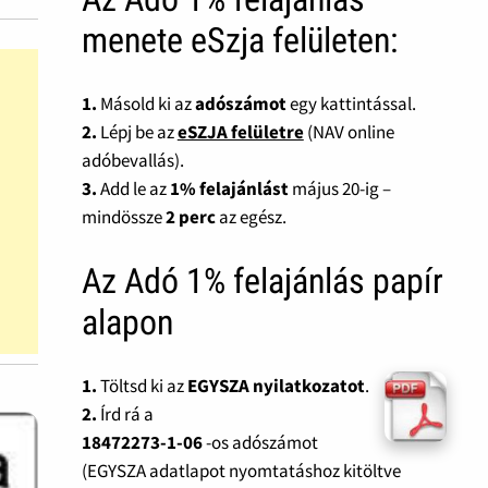
menete eSzja felületen:
1.
Másold ki az
adószámot
egy kattintással.
2.
Lépj be az
eSZJA felületre
(NAV online
adóbevallás).
3.
Add le az
1% felajánlást
május 20-ig –
mindössze
2 perc
az egész.
Az Adó 1% felajánlás papír
alapon
1.
Töltsd ki az
EGYSZA nyilatkozatot
.
2.
Írd rá a
18472273-1-06
-os adószámot
(EGYSZA adatlapot nyomtatáshoz kitöltve