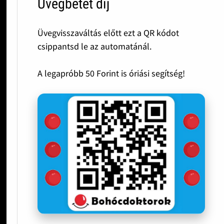
Üvegbetét díj
Üvegvisszaváltás előtt ezt a QR kódot
csippantsd le az automatánál.
A legapróbb 50 Forint is óriási segítség!