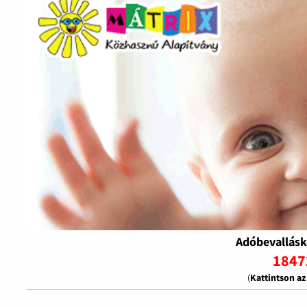
Adóbevallásk
1847
(
Kattintson a