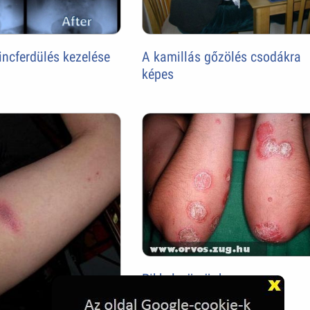
incferdülés kezelése
A kamillás gőzölés csodákra
képes
Pikkelysömör karon