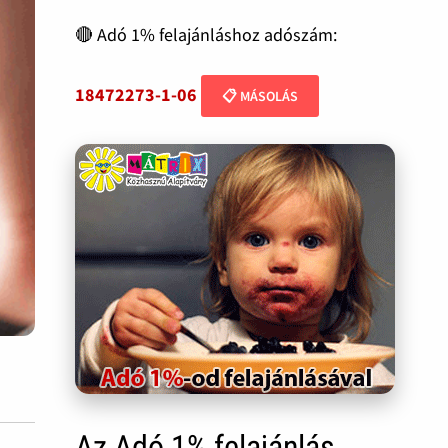
🔴 Adó 1% felajánláshoz adószám:
18472273-1-06
📋 MÁSOLÁS
Az Adó 1% felajánlás