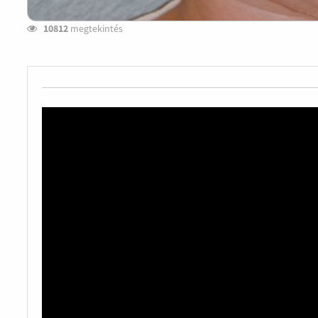
10812
megtekintés