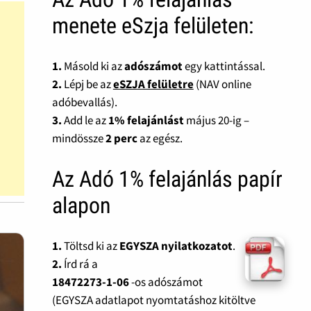
menete eSzja felületen:
1.
Másold ki az
adószámot
egy kattintással.
2.
Lépj be az
eSZJA felületre
(NAV online
adóbevallás).
3.
Add le az
1% felajánlást
május 20-ig –
mindössze
2 perc
az egész.
Az Adó 1% felajánlás papír
alapon
1.
Töltsd ki az
EGYSZA nyilatkozatot
.
2.
Írd rá a
18472273-1-06
-os adószámot
(EGYSZA adatlapot nyomtatáshoz kitöltve