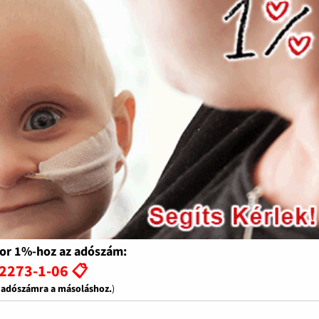
or 1%-hoz az adószám:
2273-1-06 📋
z adószámra a másoláshoz.
)