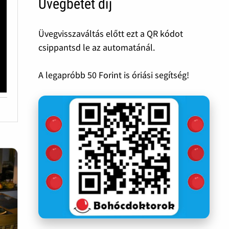
Üvegbetét díj
Üvegvisszaváltás előtt ezt a QR kódot
csippantsd le az automatánál.
A legapróbb 50 Forint is óriási segítség!