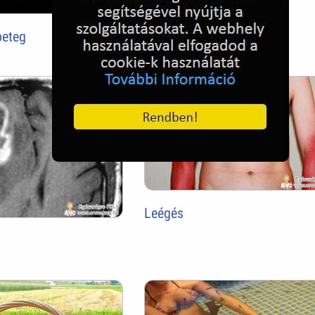
beteg
Leégés