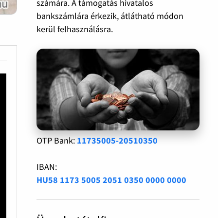
számára. A támogatás hivatalos
bankszámlára érkezik, átlátható módon
kerül felhasználásra.
OTP Bank:
11735005-20510350
IBAN:
HU58 1173 5005 2051 0350 0000 0000