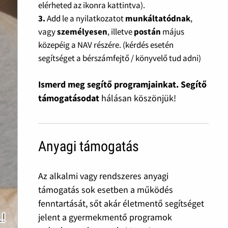
elérheted az ikonra kattintva).
3.
Add le a nyilatkozatot
munkáltatódnak
,
vagy
személyesen
, illetve
postán
május
közepéig a NAV részére. (kérdés esetén
segítséget a bérszámfejtő / könyvelő tud adni)
Ismerd meg segítő programjainkat. Segítő
támogatásodat
hálásan köszönjük!
Anyagi támogatás
Az alkalmi vagy rendszeres anyagi
támogatás sok esetben a működés
fenntartását, sőt akár életmentő segítséget
jelent a gyermekmentő programok