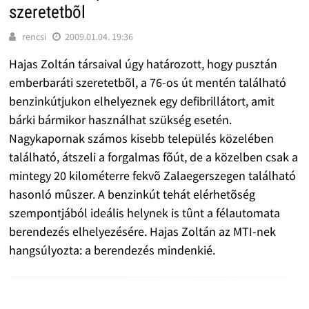
szeretetbõl
rencsi
2009.01.04. 19:36
Hajas Zoltán társaival úgy határozott, hogy pusztán
emberbaráti szeretetbõl, a 76-os út mentén található
benzinkútjukon elhelyeznek egy defibrillátort, amit
bárki bármikor használhat szükség esetén.
Nagykapornak számos kisebb település közelében
található, átszeli a forgalmas fõút, de a közelben csak a
mintegy 20 kilométerre fekvõ Zalaegerszegen található
hasonló mûszer. A benzinkút tehát elérhetõség
szempontjából ideális helynek is tûnt a félautomata
berendezés elhelyezésére. Hajas Zoltán az MTI-nek
hangsúlyozta: a berendezés mindenkié.