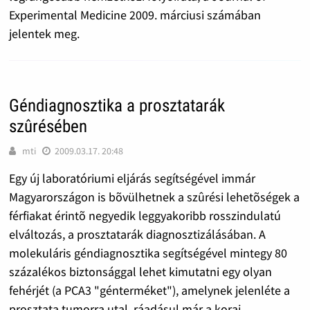
Experimental Medicine 2009. márciusi számában
jelentek meg.
Géndiagnosztika a prosztatarák
szûrésében
mti
2009.03.17. 20:48
Egy új laboratóriumi eljárás segítségével immár
Magyarországon is bõvülhetnek a szûrési lehetõségek a
férfiakat érintõ negyedik leggyakoribb rosszindulatú
elváltozás, a prosztatarák diagnosztizálásában. A
molekuláris géndiagnosztika segítségével mintegy 80
százalékos biztonsággal lehet kimutatni egy olyan
fehérjét (a PCA3 "génterméket"), amelynek jelenléte a
prosztata tumorra utal, ráadásul már a korai