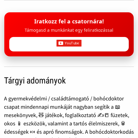
Iratkozz fel a csatornára!
Támogasd a munkánkat egy feliratkozással
Tárgyi adományok
A gyermekvédelmi / családtámogató / bohócdoktor
csapat mindennapi munkáját nagyban segítik a 📖
mesekönyvek, 🧸 játékok, foglalkoztató ✍️📒 füzetek,
okos 📱 eszközök, valamint a tartós élelmiszerek, 🥫
édességek 🍬 és apró finomságok. A bohócdoktorkodás