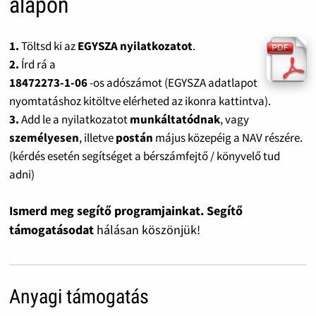
alapon
1.
Töltsd ki az
EGYSZA nyilatkozatot
.
2.
Írd rá a
18472273-1-06
-os adószámot (EGYSZA adatlapot
nyomtatáshoz kitöltve elérheted az ikonra kattintva).
3.
Add le a nyilatkozatot
munkáltatódnak
, vagy
személyesen
, illetve
postán
május közepéig a NAV részére.
(kérdés esetén segítséget a bérszámfejtő / könyvelő tud
adni)
Ismerd meg segítő programjainkat. Segítő
támogatásodat
hálásan köszönjük!
Anyagi támogatás