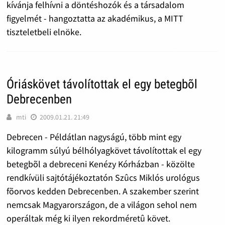
kívánja felhívni a döntéshozók és a társadalom
figyelmét - hangoztatta az akadémikus, a MITT
tiszteletbeli elnöke.
Óriáskövet távolítottak el egy betegbõl
Debrecenben
mti
2009.01.21. 21:49
Debrecen - Példátlan nagyságú, több mint egy
kilogramm súlyú bélhólyagkövet távolítottak el egy
betegbõl a debreceni Kenézy Kórházban - közölte
rendkívüli sajtótájékoztatón Szûcs Miklós urológus
fõorvos kedden Debrecenben. A szakember szerint
nemcsak Magyarországon, de a világon sehol nem
operáltak még ki ilyen rekordméretû követ.