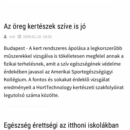
Az öreg kertészek szíve is jó
mti
2009.01.10. 19:26
Budapest - A kert rendszeres ápolása a legkorszerûbb
mûszerekkel vizsgálva is tökéletesen megfelel annak a
fizikai terhelésnek, amit a szív egészségének védelme
érdekében javasol az Amerikai Sportegészségügyi
Kollégium. A fontos és sokakat érdeklõ vizsgálat
eredményeit a HortTechnology kertészeti szakfolyóirat
legutolsó száma közölte.
Egészség érettségi az itthoni iskolákban