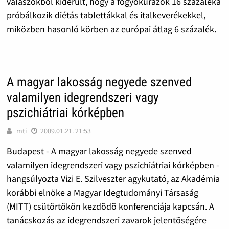
válaszokból kiderült, hogy a fogyókúrázók 16 százaléka
próbálkozik diétás tablettákkal és italkeverékekkel,
miközben hasonló körben az európai átlag 6 százalék.
A magyar lakosság negyede szenved
valamilyen idegrendszeri vagy
pszichiátriai kórképben
mti
2009.01.21. 21:53
Budapest - A magyar lakosság negyede szenved
valamilyen idegrendszeri vagy pszichiátriai kórképben -
hangsúlyozta Vizi E. Szilveszter agykutató, az Akadémia
korábbi elnöke a Magyar Idegtudományi Társaság
(MITT) csütörtökön kezdõdõ konferenciája kapcsán. A
tanácskozás az idegrendszeri zavarok jelentõségére