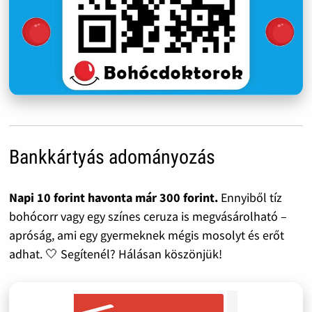
Bankkártyás adományozás
Napi 10 forint havonta már 300 forint.
Ennyiből tíz
bohócorr vagy egy színes ceruza is megvásárolható –
apróság, ami egy gyermeknek mégis mosolyt és erőt
adhat. 🤍 Segítenél? Hálásan köszönjük!