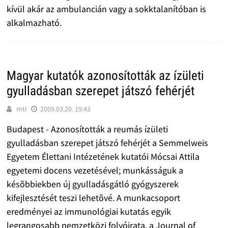
kívül akár az ambulancián vagy a sokktalanítóban is
alkalmazható.
Magyar kutatók azonosították az ízületi
gyulladásban szerepet játszó fehérjét
mti
2009.03.20. 19:43
Budapest - Azonosították a reumás ízületi
gyulladásban szerepet játszó fehérjét a Semmelweis
Egyetem Élettani Intézetének kutatói Mócsai Attila
egyetemi docens vezetésével; munkásságuk a
késõbbiekben új gyulladásgátló gyógyszerek
kifejlesztését teszi lehetõvé. A munkacsoport
eredményei az immunológiai kutatás egyik
legrangosabb nemzetközi folyóirata, a Journal of