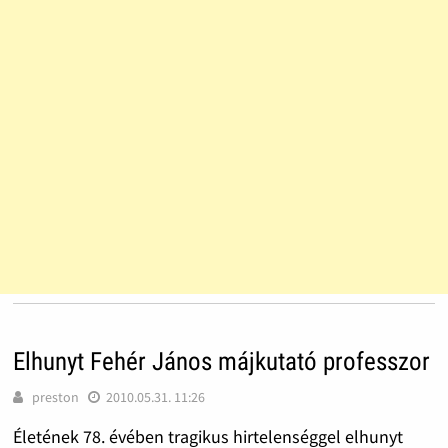
Elhunyt Fehér János májkutató professzor
preston
2010.05.31. 11:26
Életének 78. évében tragikus hirtelenséggel elhunyt