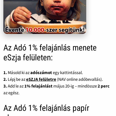
Az Adó 1% felajánlás menete
eSzja felületen:
1.
Másold ki az
adószámot
egy kattintással.
2.
Lépj be az
eSZJA felületre
(NAV online adóbevallás).
3.
Add le az
1% felajánlást
május 20-ig – mindössze
2 perc
az egész.
Az Adó 1% felajánlás papír