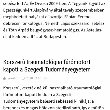
sebész lett Az Év Orvosa 2009-ben. A Tegyünk Együtt az
Egészségünkért Alapítvány által tavaly szeptemberben
meghirdetett pályázat díjazottjai Fábián Ferenc
debreceni onkológus, Németh Lajos szekszárdi sebész
és Tóth Árpád belgyógyász-hematológus. Az Astellas-
díjat kedden adták át Budapesten.
Korszerû traumatológiai fúrómotort
kapott a Szegedi Tudományegyetem
preston
2010.02.10. 08:25
Korszerû, vezeték nélkül használható traumatológiai
fúrómotort kapott kedden a Szegedi
Tudományegyetem baleseti sebészeti klinikája; a
berendezés magas hõfokon sterilizálható, így a mûtõn