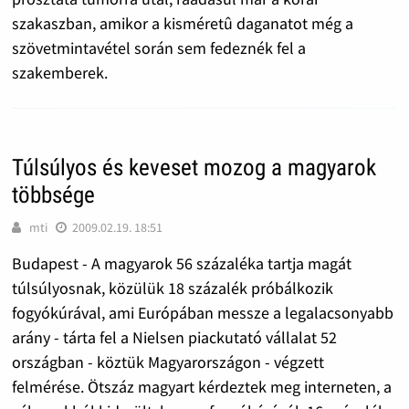
szakaszban, amikor a kisméretû daganatot még a
szövetmintavétel során sem fedeznék fel a
szakemberek.
Túlsúlyos és keveset mozog a magyarok
többsége
mti
2009.02.19. 18:51
Budapest - A magyarok 56 százaléka tartja magát
túlsúlyosnak, közülük 18 százalék próbálkozik
fogyókúrával, ami Európában messze a legalacsonyabb
arány - tárta fel a Nielsen piackutató vállalat 52
országban - köztük Magyarországon - végzett
felmérése. Ötszáz magyart kérdeztek meg interneten, a