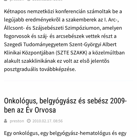
Kétnapos nemzetközi konferencián számoltak be a
legújabb eredményekrõl a szakemberek az I. Arc-,
Állcsont- és Szájsebészeti Szimpóziumon, amelyen
fogorvosok és száj- és arcsebészek vettek részt a
Szegedi Tudományegyetem Szent-Györgyi Albert
Klinikai Központjában (SZTE SZAKK) a közelmúltban
alakult szakklinikának ez volt az elsõ jelentõs
posztgraduális továbbképzése.
Onkológus, belgyógyász és sebész 2009-
ben az Év Orvosa
preston
2010.02.17. 08:56
Egy onkológus, egy belgyógyász-hematológus és egy