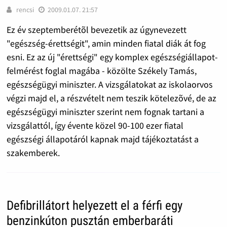
rencsi
2009.01.07. 21:57
Ez év szeptemberétõl bevezetik az úgynevezett
"egészség-érettségit", amin minden fiatal diák át fog
esni. Ez az új "érettségi" egy komplex egészségiállapot-
felmérést foglal magába - közölte Székely Tamás,
egészségügyi miniszter. A vizsgálatokat az iskolaorvos
végzi majd el, a részvételt nem teszik kötelezõvé, de az
egészségügyi miniszter szerint nem fognak tartani a
vizsgálattól, így évente közel 90-100 ezer fiatal
egészségi állapotáról kapnak majd tájékoztatást a
szakemberek.
Defibrillátort helyezett el a férfi egy
benzinkúton pusztán emberbaráti