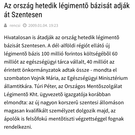
Az ország hetedik légimentõ bázisát adják
át Szentesen
rencsi
2009.01.04. 19:23
Hivatalosan is átadják az ország hetedik légimentõ
bázisát Szentesen. A dél-alföldi régiót ellátó új
légimentõ bázis 100 millió forintos költségébõl 60
milliót az egészségügyi tárca vállalt, 40 milliót az
érintett önkormányzatok adtak össze - mondta el
szombaton Vojnik Mária, az Egészségügyi Minisztérium
államtitkára. Túri Péter, az Országos Mentõszolgálat
Légimentõ Kht. ügyvezetõ igazgatója korábban
elmondta: az új nagyon korszerû szentesi állomáson
magasan kvalifikált személyzet dolgozik majd, az
ápolók is felsõfokú mentõtiszti végzettséggel fognak
rendelkezni.