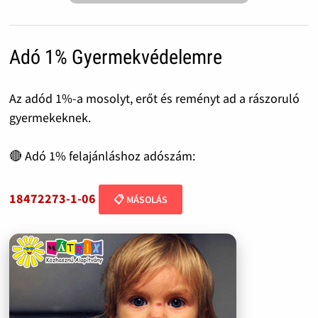
Adó 1% Gyermekvédelemre
Az adód 1%-a mosolyt, erőt és reményt ad a rászoruló
gyermekeknek.
🔴 Adó 1% felajánláshoz adószám:
18472273-1-06
📋 MÁSOLÁS