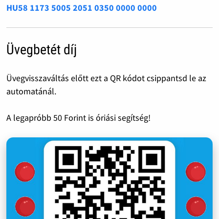
HU58 1173 5005 2051 0350 0000 0000
Üvegbetét díj
Üvegvisszaváltás előtt ezt a QR kódot csippantsd le az
automatánál.
A legapróbb 50 Forint is óriási segítség!