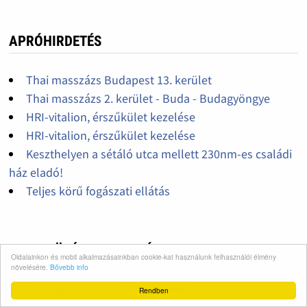
APRÓHIRDETÉS
Thai masszázs Budapest 13. kerület
Thai masszázs 2. kerület - Buda - Budagyöngye
HRI-vitalion, érszűkület kezelése
HRI-vitalion, érszűkület kezelése
Keszthelyen a sétáló utca mellett 230nm-es családi
ház eladó!
Teljes körű fogászati ellátás
A NAPSÜTÉS - SZAVAZÁS
Oldalainkon és mobil alkalmazásainkban cookie-kat használunk felhasználói élmény
növelésére.
Bővebb info
Jó depresszió ellen!
Rendben