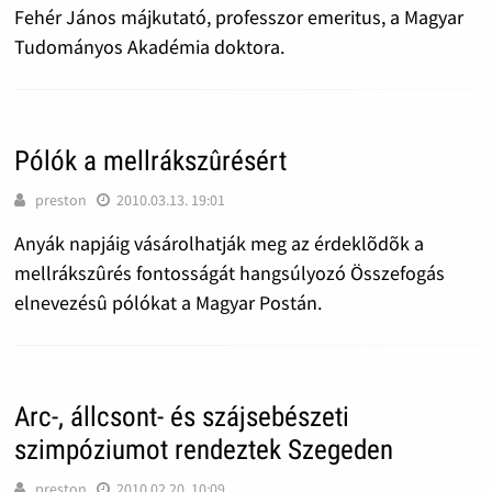
Fehér János májkutató, professzor emeritus, a Magyar
Tudományos Akadémia doktora.
Pólók a mellrákszûrésért
preston
2010.03.13. 19:01
Anyák napjáig vásárolhatják meg az érdeklõdõk a
mellrákszûrés fontosságát hangsúlyozó Összefogás
elnevezésû pólókat a Magyar Postán.
Arc-, állcsont- és szájsebészeti
szimpóziumot rendeztek Szegeden
preston
2010.02.20. 10:09